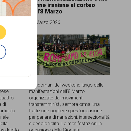
er dei
donne iraniane al corteo
dell’8 Marzo
12 Marzo 2026
l caso di
All’indomani del weekend lungo delle
nese
manifestazioni dell’8 Marzo
quattro
organizzate dai movimenti
a di
transfemministi, sembra ormai una
articolo
tradizione cogliere quest’occasione
nale,
per parlare di narrazioni, intersezionalità
ella
e decolonialità. Le manifestazioni in
cosiddetto
occasione della Giornata