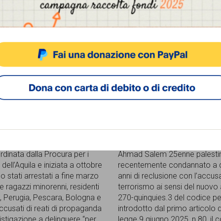
inorenni indagati
condannato a 4 anni p
video sul cellulare
 2026
21 Aprile 2026
a torna a parlare di gruppi
 online: grazie all’operazione
Sta facendo molto discutere i
rdinata dalla Procura per i
Ahmad Salem 25enne palesti
dell’Aquila e iniziata a ottobre
recentemente condannato a 
o stati arrestati a fine marzo
anni di reclusione con l’accus
e ragazzi minorenni, residenti
terrorismo ai sensi del nuovo 
 Perugia, Pescara, Bologna e
270-quinquies.3 del codice pe
ccusati di reati di propaganda
introdotto dal primo articolo d
istigazione a delinquere “per
legge 9 giugno 2025, n.80, il 