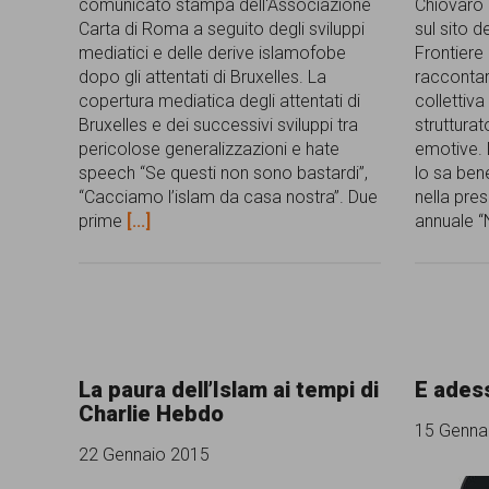
comunicato stampa dell'Associazione
Chiovaro 
Carta di Roma a seguito degli sviluppi
sul sito d
mediatici e delle derive islamofobe
Frontiere
dopo gli attentati di Bruxelles. La
raccontar
copertura mediatica degli attentati di
collettiva
Bruxelles e dei successivi sviluppi tra
struttura
pericolose generalizzazioni e hate
emotive. 
speech “Se questi non sono bastardi”,
lo sa ben
“Cacciamo l’islam da casa nostra”. Due
nella pre
prime
[...]
annuale “
La paura dell’Islam ai tempi di
E ades
Charlie Hebdo
15 Genna
22 Gennaio 2015