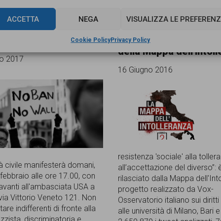
ACCETTA
NEGA
VISUALIZZA LE PREFERENZ
uslim Ban: sit-in
Su twitter sempre più
asciata
hatespeech e sterotipi.
Cookie Policy
Privacy Policy
della Mappa dell’intol
io 2017
16 Giugno 2016
resistenza 'sociale' alla toller
à civile manifesterà domani,
all’accettazione del diverso”: 
 febbraio alle ore 17.00, con
rilasciato dalla Mappa dell'Int
 davanti all'ambasciata USA a
progetto realizzato da Vox-
via Vittorio Veneto 121. Non
Osservatorio italiano sui diritt
tare indifferenti di fronte alla
alle università di Milano, Bari
azzista, discriminatoria e