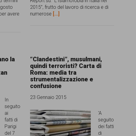
6 termini
Report su: “L’Islamofobia in Italia nel
 agosto
2015”, frutto del lavoro di ricerca e di
 per avere
numerose
[...]
no la
“Clandestini”, musulmani,
quindi terroristi? Carta di
zan
Roma: media tra
strumentalizzazione e
confusione
23 Gennaio 2015
In
seguito
ai
'A
fatti di
seguito
Parigi
dei fatti
del 7
di