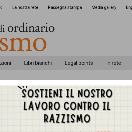
io
La nostra rete
Rassegna stampa
Media gallery
Eng
zioni
Libri bianchi
Legal points
In rete
o online e offline:
Il Caso di Ahmad Sale