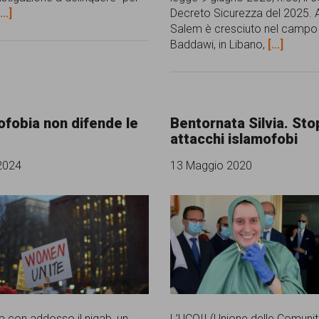
...]
Decreto Sicurezza del 2025.
Salem è cresciuto nel campo 
Baddawi, in Libano,
[...]
ofobia non difende le
Bentornata Silvia. Sto
attacchi islamofobi
2024
13 Maggio 2020
 con addosso il niqab, un
L’UCOII (Unione delle Comuni