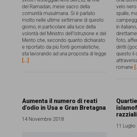
garanzia
del Ramadan, mese sacro della
velo nero 
comunità musulmana. Si è parlato
spalle, ma
dei
molto nelle ultime settimane di questo
campeggia
diritti
giorno, in particolare alla luce della
in italian
volontà del Ministro dell’Istruzione e del
direttamen
di
Merito che, secondo quanto dichiarato
foto, affe
cittadinanza
e riportato da più fonti giornalistiche,
diritti (go
sta lavorando ad una proposta di legge
questo il 
per
[...]
attraversa
romane
[.
tutti.
Aumenta il numero di reati
Quartie
d’odio in Usa e Gran Bretagna
islamof
razzial
14 Novembre 2018
11 Luglio