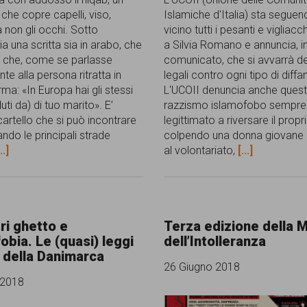
che copre capelli, viso,
Islamiche d'Italia) sta segue
 non gli occhi. Sotto
vicino tutti i pesanti e vigliacc
 una scritta sia in arabo, che
a Silvia Romano e annuncia, i
o, che, come se parlasse
comunicato, che si avvarrà de
te alla persona ritratta in
legali contro ogni tipo di diff
rma: «In Europa hai gli stessi
L'UCOII denuncia anche ques
duti da) di tuo marito». E’
razzismo islamofobo sempre
cartello che si può incontrare
legittimato a riversare il propr
ndo le principali strade
colpendo una donna giovane 
..]
al volontariato,
[...]
ri ghetto e
Terza edizione della 
obia. Le (quasi) leggi
dell’Intolleranza
i della Danimarca
26 Giugno 2018
 2018