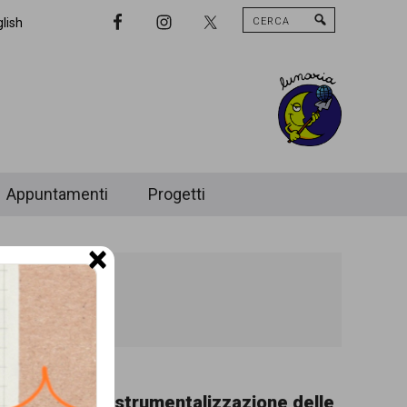
Cerca
Nav
lish
Widget
Area
Appuntamenti
Progetti
×
m:
La strumentalizzazione delle