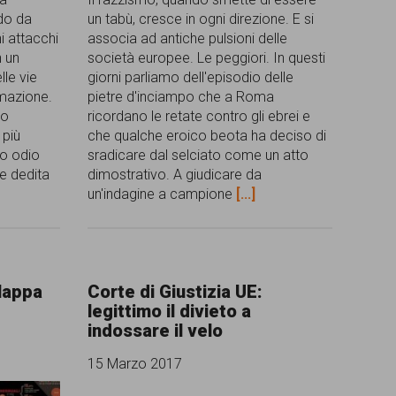
ndo da
un tabù, cresce in ogni direzione. E si
hi attacchi
associa ad antiche pulsioni delle
n un
società europee. Le peggiori. In questi
lle vie
giorni parliamo dell'episodio delle
amazione.
pietre d'inciampo che a Roma
to
ricordano le retate contro gli ebrei e
 più
che qualche eroico beota ha deciso di
io odio
sradicare dal selciato come un atto
e dedita
dimostrativo. A giudicare da
un'indagine a campione
[...]
Mappa
Corte di Giustizia UE:
legittimo il divieto a
indossare il velo
15 Marzo 2017