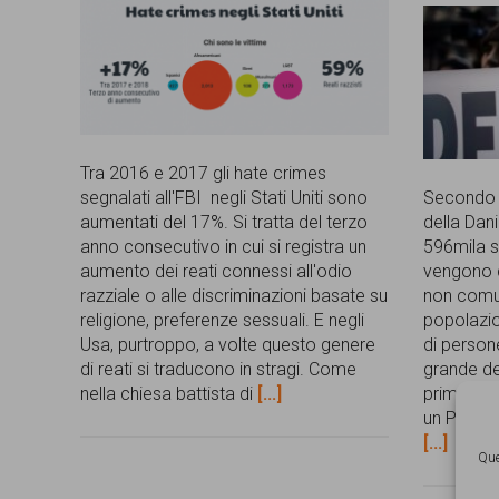
Tra 2016 e 2017 gli hate crimes
segnalati all'FBI negli Stati Uniti sono
Secondo i
aumentati del 17%. Si tratta del terzo
della Dan
anno consecutivo in cui si registra un
596mila st
aumento dei reati connessi all'odio
vengono d
razziale o alle discriminazioni basate su
non comun
religione, preferenze sessuali. E negli
popolazio
Usa, purtroppo, a volte questo genere
di persone
di reati si traducono in stragi. Come
grande de
nella chiesa battista di
[...]
primo gru
un Paese 
[...]
Que