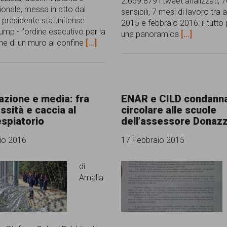
2.659.879 i tweet analizzati, 7
ionale, messa in atto dal
sensibili, 7 mesi di lavoro tra
 presidente statunitense
2015 e febbraio 2016: il tutto
ump - l'ordine esecutivo per la
una panoramica
[...]
ne di un muro al confine
[...]
azione e media: fra
ENAR e CILD condanna
sità e caccia al
circolare alle scuole
spiatorio
dell’assessore Donaz
io 2016
17 Febbraio 2015
di
Amalia