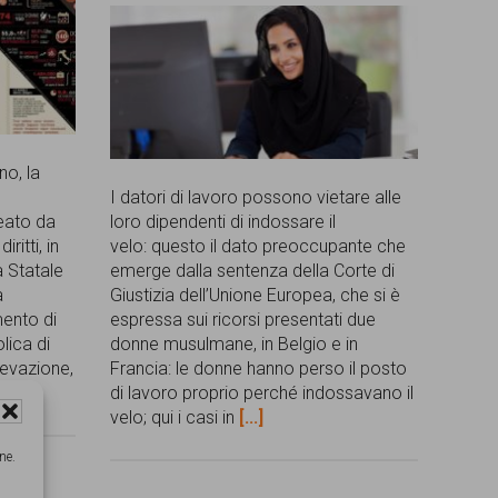
no, la
I datori di lavoro possono vietare alle
deato da
loro dipendenti di indossare il
ritti, in
velo: questo il dato preoccupante che
à Statale
emerge dalla sentenza della Corte di
a
Giustizia dell’Unione Europea, che si è
mento di
espressa sui ricorsi presentati due
lica di
donne musulmane, in Belgio e in
levazione,
Francia: le donne hanno perso il posto
di lavoro proprio perché indossavano il
velo; qui i casi in
[...]
ne.