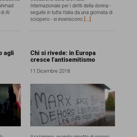
 Ahmad
Internazionale per i diritti della donna -
di Al
seguite in tutta Italia da una giornata di
sciopero - si inseriscono
[...]
p agli
Chi si rivede: in Europa
cresce l’antisemitismo
11 Dicembre 2018
tà
Il razzismo, quando smette di essere