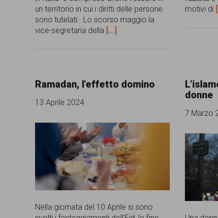
un territorio in cui i diritti delle persone
motivi di
[
persone,
sono tutelati. Lo scorso maggio la
associazioni
vice-segretaria della
[...]
e
movimenti
che
Ramadan, l’effetto domino
L’islam
si
donne
13 Aprile 2024
battono
7 Marzo 
per
le
pari
opportunità
e
Nella giornata del 10 Aprile si sono
la
svolti i festeggiamenti dell’Eid, la fine
Una donna