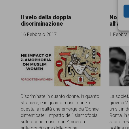
Il velo della doppia
No al M
discriminazione
all’amb
16 Febbraio 2017
1 Febbra
Discriminate in quanto donne, in quanto
La societ
straniere, e in quanto musulmane: è
giovedì 2
questa la realtà che emerge da 'Donne
un sit-in
dimenticate: l'impatto dell'Islamofobia
Roma, in 
sulle donne musulmane', ricerca
si può res
sulla condizione delle donne
politica r