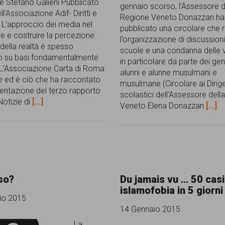
e Stefano Galieni Pubblicato
gennaio scorso, l’Assessore d
ell'Associazione Adif- Diritti e
Regione Veneto Donazzan ha
 L’approccio dei media nel
pubblicato una circolare che 
e e costruire la percezione
l’organizzazione di discussioni
 della realtà è spesso
scuole e una condanna delle v
to su basi fondamentalmente
in particolare da parte dei geni
L’Associazione Carta di Roma
alunni e alunne musulmani e
e ed è ciò che ha raccontato
musulmane (Circolare ai Dirige
sentazione del terzo rapporto
scolastici dell’Assessore dell
Notizie di
[...]
Veneto Elena Donazzan
[...]
so?
Du jamais vu … 50 casi
islamofobia in 5 giorni
io 2015
14 Gennaio 2015
La