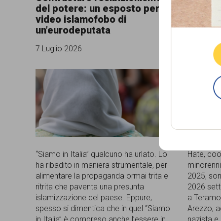
del potere: un esposto per il
sette m
comunicazione
video islamofobo di
23 Aprile
un’eurodeputata
specificamente
dedicato
7 Luglio 2026
al
fenomeno
del
razzismo
curato
La cronac
neonazisti
da
“Siamo in Italia” qualcuno ha urlato. Lo
Hate, coo
Lunaria
ha ribadito in maniera strumentale, per
minorenni 
alimentare la propaganda ormai trita e
2025, son
in
ritrita che paventa una presunta
2026 sett
islamizzazione del paese. Eppure,
a Teramo,
collaborazione
spesso si dimentica che in quel “Siamo
Arezzo, a
con
in Italia” è compreso anche l’essere in
nazista e 