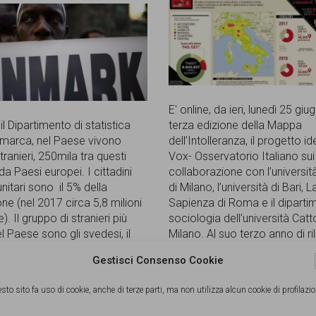
E' online, da ieri, lunedì 25 giug
l Dipartimento di statistica
terza edizione della Mappa
imarca, nel Paese vivono
dell’Intolleranza, il progetto i
ranieri, 250mila tra questi
Vox- Osservatorio Italiano sui di
a Paesi europei. I cittadini
collaborazione con l’universit
itari sono il 5% della
di Milano, l’università di Bari, L
ne (nel 2017 circa 5,8 milioni
Sapienza di Roma e il diparti
). Il gruppo di stranieri più
sociologia dell’università Catto
l Paese sono gli svedesi, il
Milano. Al suo terzo anno di ri
ppo straniero proveniente da
la mappatura
[...]
Gestisci Consenso Cookie
non scandinavo i polacchi, il
sto sito fa uso di cookie, anche di terze parti, ma non utilizza alcun cookie di profilazio