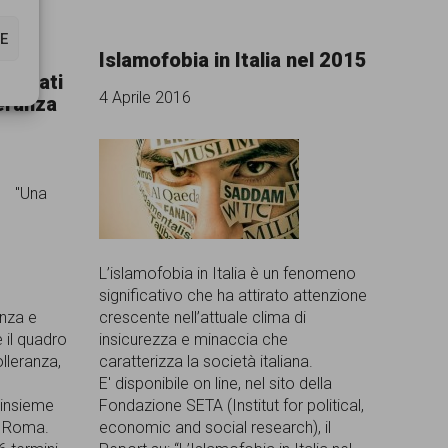
E
Islamofobia in Italia nel 2015
 I dati
4 Aprile 2016
leranza
"Una
L’islamofobia in Italia è un fenomeno
significativo che ha attirato attenzione
anza e
crescente nell’attuale clima di
è il quadro
insicurezza e minaccia che
olleranza,
caratterizza la società italiana.
E' disponibile on line, nel sito della
i insieme
Fondazione SETA (Institut for political,
 e Roma.
economic and social research), il