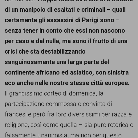
persone,
di un manipolo di esaltati e criminali – quali
associazioni
certamente gli assassini di Parigi sono –
e
senza tener in conto che essi non nascono
movimenti
per caso e dal nulla, ma sono il
frutto di una
che
crisi che sta destabilizzando
si
sanguinosamente una larga parte del
battono
continente africano ed asiatico, con sinistra
per
eco anche nelle nostre stesse città europee.
le
Il grandissimo corteo di domenica, la
pari
partecipazione commossa e convinta di
opportunità
francesi e però fra loro diversissimi per razza e
e
religione, così come quella – sia pure retorica e
la
falsamente unanimista, ma non per questo