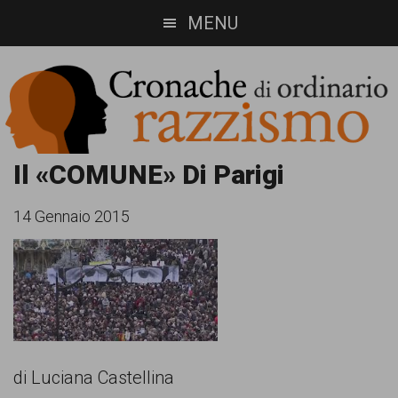
Skip
Skip
MENU
to
to
main
footer
content
Cronache
Cronachediordinariorazzismo.org
Il «COMUNE» Di Parigi
è
di
14 Gennaio 2015
un
ordinario
sito
razzismo
di
informazione,
approfondimento
di Luciana Castellina
e