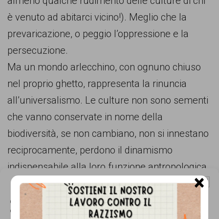
almeno qualche rudimento delle culture di chi
è venuto ad abitarci vicino!). Meglio che la
prevaricazione, o peggio l’oppressione e la
persecuzione.
Ma un mondo arlecchino, con ognuno chiuso
nel proprio ghetto, rappresenta la rinuncia
all’universalismo. Le culture non sono sementi
che vanno conservate in nome della
biodiversità, se non cambiano, non si innestano
reciprocamente, perdono il dinamismo
indispensabile alla loro funzione antropologica.
×
Gestisci Consenso Cookie
Un relativismo estremo non è tolleranza, è
sordità.
Questo sito fa uso di cookie, anche di terze parti, ma non utilizza alcun cookie
di profilazione.
Io non credo si debba rinunciare all’obiettivo di