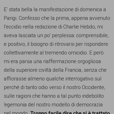
comunicazione
E’ stata bella la manifestazione di domenica a
specificamente
Parigi. Confesso che la prima, appena avvenuto
dedicato
l’eccidio nella redazione di Charlie Hebdo, mi
al
aveva lasciata un po’ perplessa: comprensibile,
fenomeno
e positivo, il bisogno di ritrovarsi per rispondere
del
collettivamente al tremendo omicidio. E però
razzismo
mi era parsa una riaffermazione orgogliosa
curato
della superiore civiltà della Francia, senza che
da
affiorasse almeno qualche interrogativo sul
Lunaria
perché di tanto odio verso il nostro Occidente,
in
sulle ragioni che hanno a tal punto indebolito
collaborazione
‘egemonia del nostro modello di democrazia
con
nel mondo.
Troppo facile dire che si è trattato