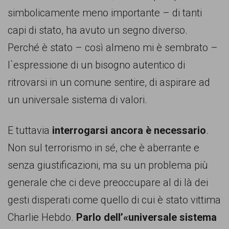
garanzia
simbolicamente meno importante – di tanti
dei
capi di stato, ha avuto un segno diverso.
diritti
Perché è stato – così almeno mi è sembrato –
di
l`espressione di un bisogno autentico di
cittadinanza
ritrovarsi in un comune sentire, di aspirare ad
per
un universale sistema di valori.
tutti.
E tuttavia
interrogarsi ancora è necessario
.
Non sul terrorismo in sé, che è aberrante e
senza giustificazioni, ma su un problema più
generale che ci deve preoccupare al di là dei
gesti disperati come quello di cui è stato vittima
Charlie Hebdo.
Parlo dell’«universale sistema