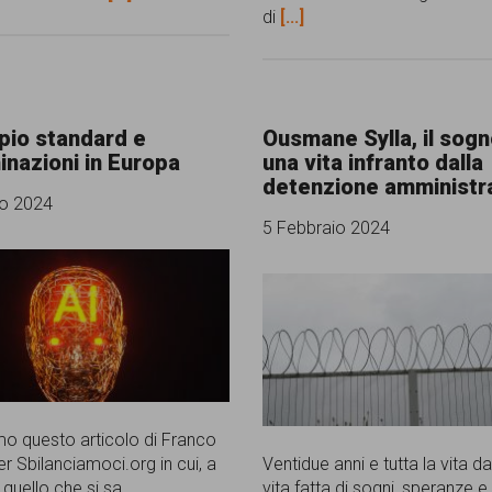
di
[...]
pio standard e
Ousmane Sylla, il sogn
inazioni in Europa
una vita infranto dalla
detenzione amministr
io 2024
5 Febbraio 2024
o questo articolo di Franco
r Sbilanciamoci.org in cui, a
Ventidue anni e tutta la vita d
 quello che si sa
vita fatta di sogni, speranze e