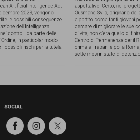
ean Artificial Intelligence Act
aspettative. Certo, nei progetti
 dicembre 2023, vengono
Ousmane Sylla, originario del
ite le possibili conseguenze
e partito come tanti giovani p
cazione dell'Intelligenza
cercare di migliorare le sue c
e nei controlli da parte delle
di vita, non c’era quello di finir
l'Ordine, in particolar modo
Centro di Permanenza per il R
i possibili rischi per la tutela
prima a Trapani e poi a Roma,
sette mesi in stato di detenz
SOCIAL