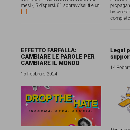
mesi -, 5 dispersi, 81 sopravvissuti e un
propagan
persone,
[...]
by wirest
associazioni
complet
e
movimenti
che
EFFETTO FARFALLA:
Legal p
si
CAMBIARE LE PAROLE PER
suppor
CAMBIARE IL MONDO
battono
14 Febbr
15 Febbraio 2024
per
le
pari
opportunità
e
la
This mapp