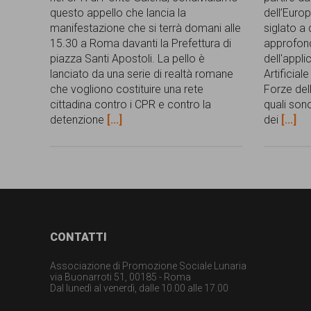
questo appello che lancia la
dell’Europ
manifestazione che si terrà domani alle
siglato a
15.30 a Roma davanti la Prefettura di
approfond
piazza Santi Apostoli. La pello è
dell'appli
lanciato da una serie di realtà romane
Artificial
che vogliono costituire una rete
Forze del
cittadina contro i CPR e contro la
quali sono 
detenzione
[...]
dei
[...]
Footer
CONTATTI
Associazione di Promozione Sociale Lunaria
via Buonarroti 51, 00185 - Roma
Dal lunedì al venerdì, dalle 10.00 alle 17.00