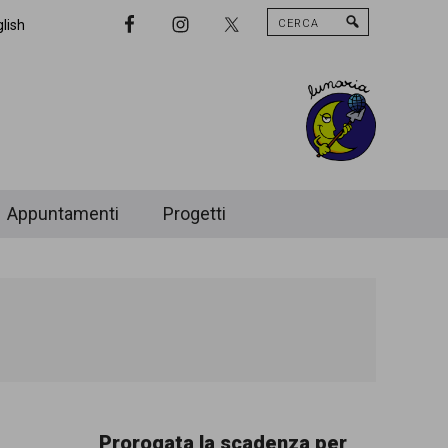
Cerca
Nav
lish
Widget
Area
Appuntamenti
Progetti
Prorogata la scadenza per