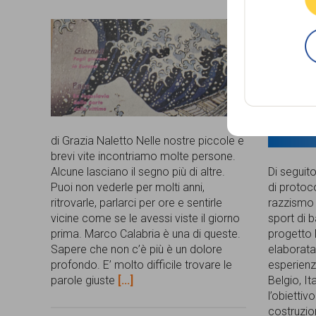
6 Febbra
di Grazia Naletto Nelle nostre piccole e
brevi vite incontriamo molte persone.
Alcune lasciano il segno più di altre.
Di seguit
Puoi non vederle per molti anni,
di protoc
ritrovarle, parlarci per ore e sentirle
razzismo e
vicine come se le avessi viste il giorno
sport di b
prima. Marco Calabria è una di queste.
progetto 
Sapere che non c’è più è un dolore
elaborata 
profondo. E’ molto difficile trovare le
esperienz
parole giuste
[...]
Belgio, It
l’obiettivo
costruzion