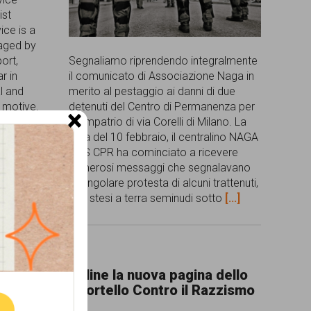
ist
ice is a
naged by
ort,
Segnaliamo riprendendo integralmente
r in
il comunicato di Associazione Naga in
l and
merito al pestaggio ai danni di due
t motive.
detenuti del Centro di Permanenza per
×
 to
il Rimpatrio di via Corelli di Milano. La
sera del 10 febbraio, il centralino NAGA
SOS CPR ha cominciato a ricevere
numerosi messaggi che segnalavano
la singolare protesta di alcuni trattenuti,
che stesi a terra seminudi sotto
[...]
ne.
Online la nuova pagina dello
Sportello Contro il Razzismo
erata
E