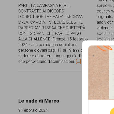
garanzia
PARTE LA CAMPAGNA PER IL
services 
CONTRASTO AI DISCORSI
country w
dei
D’ODIO:“DROP THE HATE”: INFORMA.
migrants,
diritti
CREA. CAMBIA. SPECIAL GUEST IL
and victim
RAPPER AMIR ISSAA CHE DUETTERÀ
violence. 
di
CON I GIOVANI CHE PARTECIPANO
social su
cittadinanza
ALLA CHALLENGE Firenze, 15 febbraio
social se
2024 - Una campagna social per
orientatio
per
persone giovani dagli 11 ai 19 anni per
addition,
sfidare e abbattere i linguaggi d'odio
and
[...]
tutti.
che perpetuano discriminazioni,
[...]
Que
Le onde di Marco
Un Prot
Monito
9 Febbraio 2024
nel mon