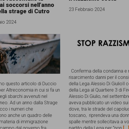
ai soccorsi nell’anno
23 Febbraio 2024
lla strage di Cutro
aio 2024
Conferma della condanna e r
risarcimento danni per il consi
o questo articolo di Duccio
della Lega Alessio Di GiulioIl 
er Altreconomia in cui si fa un
della Lega al Quartiere 3 di Fi
egli sbarchi avvenuti nel
Alessio Di Giulio, nel settemb
neo. Ad un anno dalla Strage
aveva pubblicato un video sui
ecco i numeri che
dove, tra le strade del capol
cono anche un quadro delle
toscano, riprendeva una don
 materia di immigrazione
spalle mentre sollecitava a vot
 campo dal governo fra
partito della Lega per “non
[...