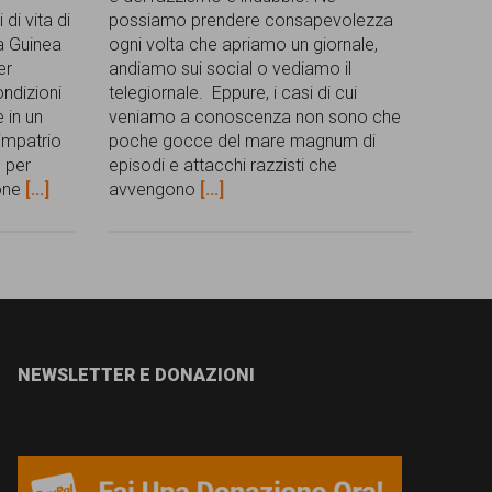
 di vita di
possiamo prendere consapevolezza
la Guinea
ogni volta che apriamo un giornale,
er
andiamo sui social o vediamo il
ondizioni
telegiornale. Eppure, i casi di cui
e in un
veniamo a conoscenza non sono che
impatrio
poche gocce del mare magnum di
 per
episodi e attacchi razzisti che
ione
[...]
avvengono
[...]
NEWSLETTER E DONAZIONI