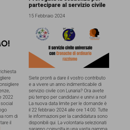
partecipare al servizio civile
15 Febbraio 2024
ichiesta
gliere
Siete pronti a dare il vostro contributo
consigliere
e a vivere un anno indimenticabile di
renze,
servizio civile con Lunaria? Ora avete
re 2022
più tempo per candidarvi e unirvi a noi!
 social
La nuova data limite per le domande è
uogo
il 22 febbraio 2024 alle ore 14:00. Tutte
na rom di
le informazioni per la candidatura sono
are il
disponibili qui. Lə volontariə selezionati
]
saranno coinvoltə in una vasta gamma