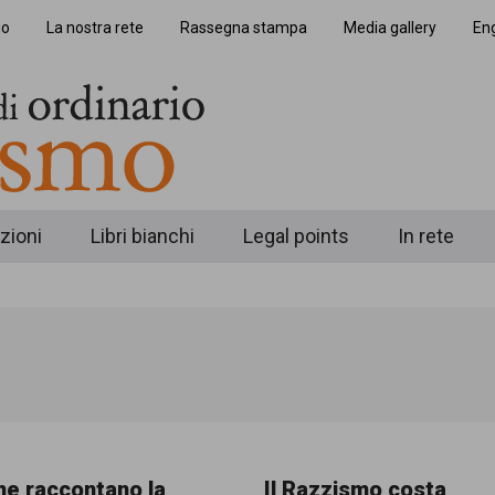
io
La nostra rete
Rassegna stampa
Media gallery
Eng
zioni
Libri bianchi
Legal points
In rete
che raccontano la
Il Razzismo costa