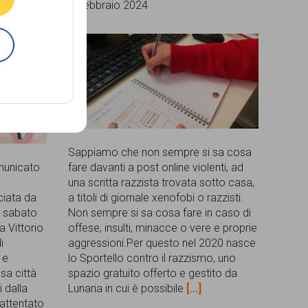
6 Febbraio 2024
Sappiamo che non sempre si sa cosa
omunicato
fare davanti a post online violenti, ad
una scritta razzista trovata sotto casa,
nciata da
a titoli di giornale xenofobi o razzisti.
à sabato
Non sempre si sa cosa fare in caso di
a Vittorio
offese, insulti, minacce o vere e proprie
i
aggressioni.Per questo nel 2020 nasce
 e
lo Sportello contro il razzismo, uno
sa città
spazio gratuito offerto e gestito da
i dalla
Lunaria in cui è possibile
[...]
’attentato