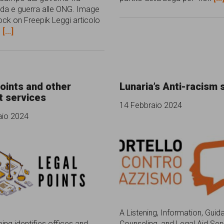
da e guerra alle ONG. Image
ock on Freepik Leggi articolo
o
[...]
oints and other
Lunaria’s Anti-racism 
t services
14 Febbraio 2024
aio 2024
A Listening, Information, Guid
ing identifies offices and
Counseling, and Legal Aid Ser