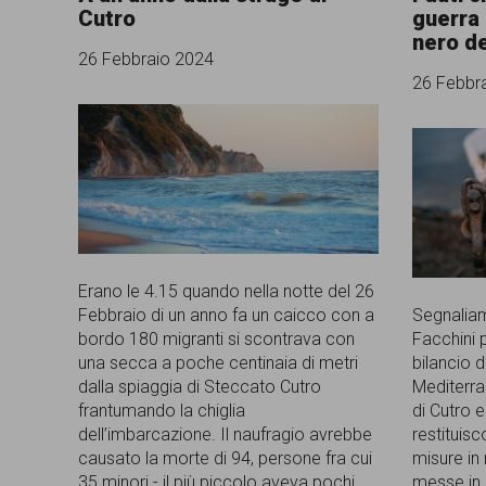
Cutro
guerra 
comunicazione
nero de
26 Febbraio 2024
specificamente
26 Febbr
dedicato
al
fenomeno
del
razzismo
curato
Erano le 4.15 quando nella notte del 26
Febbraio di un anno fa un caicco con a
Segnaliam
da
bordo 180 migranti si scontrava con
Facchini p
Lunaria
una secca a poche centinaia di metri
bilancio d
dalla spiaggia di Steccato Cutro
Mediterra
in
frantumando la chiglia
di Cutro 
dell’imbarcazione. Il naufragio avrebbe
restituis
collaborazione
causato la morte di 94, persone fra cui
misure in
con
35 minori - il più piccolo aveva pochi
messe in