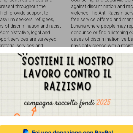
present throughout the
against discrimination and rac
hich provide support to
violence The Anti-Racism serv
 asylum seekers, refugees,
free service offered and ma
s of discrimination and racist
Lunaria where people may rep
Administrative, legal and
denounce or find a listening ea
pport services are surveyed;
cases of discrimination, verba
cretarial services and
physical violence with a racis
n to services in the area. In
We are aware that responding
 the mapping covers centres
violent online
[...]
Gestisci Consenso Cookie
sto sito fa uso di cookie, anche di terze parti, ma non utilizza alcun cookie di profilazio
ocollo di
MANIFESTAZIONE
raggio del razzismo
ANTIRAZZISTA E
do dello sport
ANTIFASCISTA – Mac
ACCETTA
NEGA
VISUALIZZA LE PREFERENZ