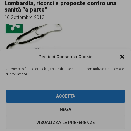
Lombardia, ricorsi e proposte contro una
sanità “a parte”
16 Settembre 2013
Gestisci Consenso Cookie
Questo sito fa uso di cookie, anche di terze parti, ma non utilizza alcun cookie
Il blog razzista è “associazione a
di profilazione.
delinquere”
12 Agosto 2013
ACCETTA
NEGA
VISUALIZZA LE PREFERENZE