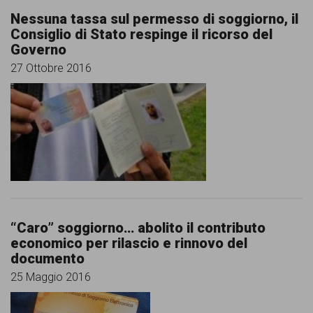
persone,
Nessuna tassa sul permesso di soggiorno, il
associazioni
Consiglio di Stato respinge il ricorso del
Governo
e
27 Ottobre 2016
movimenti
che
si
battono
per
le
pari
“Caro” soggiorno… abolito il contributo
opportunità
economico per rilascio e rinnovo del
documento
e
25 Maggio 2016
la