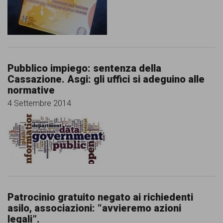
garanzia
dei
diritti
di
cittadinanza
Pubblico impiego: sentenza della
Cassazione. Asgi: gli uffici si adeguino alle
per
normative
tutti.
4 Settembre 2014
Patrocinio gratuito negato ai richiedenti
asilo, associazioni: “avvieremo azioni
legali”.