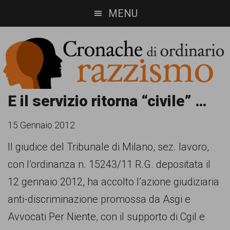
Skip
Skip
MENU
to
to
main
footer
content
Cronache
Cronachediordinariorazzismo.org
E il servizio ritorna “civile” …
è
di
15 Gennaio 2012
un
ordinario
Il giudice del Tribunale di Milano, sez. lavoro,
sito
con l’ordinanza n. 15243/11 R.G. depositata il
razzismo
di
12 gennaio 2012, ha accolto l’azione giudiziaria
informazione,
anti-discriminazione promossa da Asgi e
approfondimento
Avvocati Per Niente, con il supporto di Cgil e
e