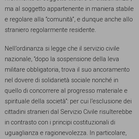
persone,
ma al soggetto appartenente in maniera stabile
associazioni
e regolare alla “comunità”, e dunque anche allo
e
straniero regolarmente residente.
movimenti
che
Nell’ordinanza si legge che il servizio civile
si
nazionale, “dopo la sospensione della leva
battono
militare obbligatoria, trova il suo ancoramento
per
nel dovere di solidarietà sociale nonché in
le
quello di concorrere al progresso materiale e
pari
spirituale della società”: per cui l’esclusione dei
opportunità
cittadini stranieri dal Servizio Civile risulterebbe
e
in contrasto con i principi costituzionali di
la
uguaglianza e ragionevolezza. In particolare,