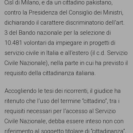
Cisl di Milano, e da un cittadino pakistano,
comunicazione
contro la Presidenza del Consiglio dei Ministri,
specificamente
dichiarando il carattere discriminatorio dell’art.
dedicato
3 del Bando nazionale per la selezione di
al
10.481 volontari da impiegare in progetti di
fenomeno
servizio civile in Italia e all’estero (il c.d. Servizio
del
Civile Nazionale), nella parte in cui ha previsto il
razzismo
requisito della cittadinanza italiana.
curato
da
Accogliendo le tesi dei ricorrenti, il giudice ha
Lunaria
ritenuto che l’uso del termine “cittadino”, tra i
in
requisiti necessari per l’accesso al Servizio
collaborazione
Civile Nazionale, debba essere inteso non con
con
riferimento al soggetto titolare di “cittadinanza”,