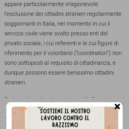
garanzia
appare particolarmente irragionevole
dei
l’esclusione dei cittadini stranieri regolarmente
diritti
soggiornanti in Italia, nel momento in cui il
di
servizio civile viene svolto presso enti del
cittadinanza
privato sociale, i cui referenti e le cui figure di
per
riferimento per il volontario (“coordinatori”) non
tutti.
sono sottoposti al requisito di cittadinanza, e
dunque possono essere benissimo cittadini
stranieri.
Pertanto il giudice ha ordinato alla Presidenza
×
Gestisci Consenso Cookie
del Consiglio dei Ministri – Ufficio Nazionale
per il Servizio Civile di sospendere le procedure
Questo sito fa uso di cookie, anche di terze parti, ma non utilizza alcun cookie
di profilazione.