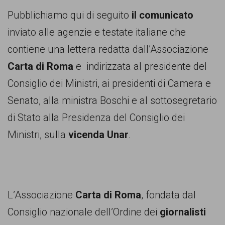
comunicazione
Pubblichiamo qui di seguito
il comunicato
specificamente
inviato alle agenzie e testate italiane che
dedicato
contiene una lettera redatta dall’Associazione
al
Carta di Roma
e indirizzata al presidente del
fenomeno
Consiglio dei Ministri, ai presidenti di Camera e
del
Senato, alla ministra Boschi e al sottosegretario
razzismo
di Stato alla Presidenza del Consiglio dei
curato
Ministri, sulla
vicenda Unar
.
da
Lunaria
in
collaborazione
L’Associazione
Carta di Roma
, fondata dal
con
Consiglio nazionale dell’Ordine dei
giornalisti