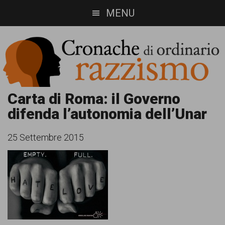
Skip
Skip
MENU
to
to
main
footer
content
Cronache
Cronachediordinariorazzismo.org
Carta di Roma: il Governo
difenda l’autonomia dell’Unar
è
di
un
ordinario
25 Settembre 2015
sito
razzismo
di
informazione,
approfondimento
e