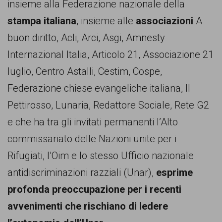
persone,
insieme alla Federazione nazionale della
associazioni
stampa italiana
, insieme alle
associazioni
A
e
buon diritto, Acli, Arci, Asgi, Amnesty
movimenti
Internazional Italia, Articolo 21, Associazione 21
che
luglio, Centro Astalli, Cestim, Cospe,
si
Federazione chiese evangeliche italiana, Il
battono
Pettirosso, Lunaria, Redattore Sociale, Rete G2
per
e che ha tra gli invitati permanenti l’Alto
le
commissariato delle Nazioni unite per i
pari
Rifugiati, l’Oim e lo stesso Ufficio nazionale
opportunità
antidiscriminazioni razziali (Unar),
esprime
e
profonda preoccupazione per i recenti
la
avvenimenti che rischiano di ledere