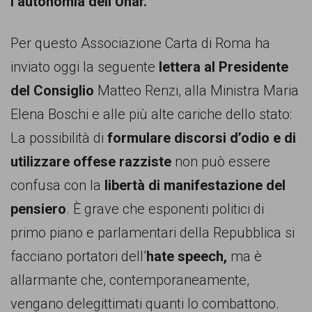
garanzia
l’autonomia dell’Unar.
dei
Per questo Associazione Carta di Roma ha
diritti
inviato oggi la seguente
lettera al Presidente
di
del Consiglio
Matteo Renzi, alla Ministra Maria
cittadinanza
Elena Boschi e alle più alte cariche dello stato:
per
La possibilità di
formulare discorsi d’odio e di
tutti.
utilizzare offese razziste
non può essere
confusa con la
libertà di manifestazione del
pensiero
. È grave che esponenti politici di
primo piano e parlamentari della Repubblica si
facciano portatori dell’
hate speech,
ma è
allarmante che, contemporaneamente,
vengano delegittimati quanti lo combattono.