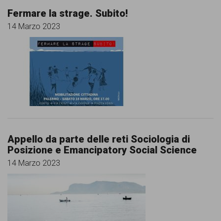
persone,
Fermare la strage. Subito!
associazioni
14 Marzo 2023
e
movimenti
che
si
battono
per
le
Appello da parte delle reti Sociologia di
Posizione e Emancipatory Social Science
pari
14 Marzo 2023
opportunità
e
la