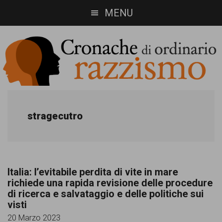
Skip
Skip
MENU
to
to
main
footer
content
Cronache
Cronachediordinariorazzismo.org
è
di
stragecutro
un
ordinario
sito
razzismo
di
Italia: l’evitabile perdita di vite in mare
informazione,
richiede una rapida revisione delle procedure
di ricerca e salvataggio e delle politiche sui
approfondimento
visti
e
20 Marzo 2023