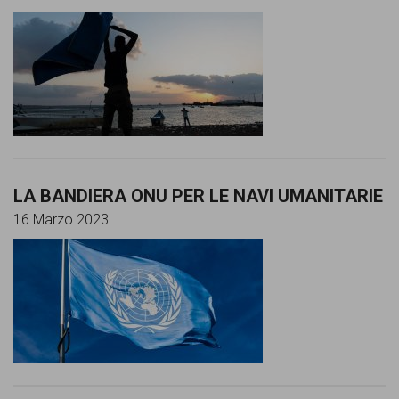
comunicazione
specificamente
dedicato
al
fenomeno
del
razzismo
LA BANDIERA ONU PER LE NAVI UMANITARIE
16 Marzo 2023
curato
da
Lunaria
in
collaborazione
con