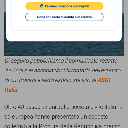
comunicazione
specificamente
dedicato
al
fenomeno
del
Di seguito pubblichiamo il comunicato redatto
razzismo
da Asgi e le associazioni firmatarie dell’esposto
curato
di cui trovate il testo esteso sul sito di
ASGI
da
Italia
.
Lunaria
in
Oltre 40 associazioni della società civile italiana
collaborazione
ed europea hanno presentato un esposto
con
collettivo alla Procura della Repubblica presso