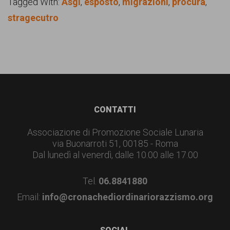
Tagged With:
Asgi
,
esposto
,
migrazioni
,
procura
,
stragecutro
Footer
CONTATTI
Associazione di Promozione Sociale Lunaria
via Buonarroti 51, 00185 - Roma
Dal lunedì al venerdì, dalle 10.00 alle 17.00
Tel.
06.8841880
Email:
info@cronachediordinariorazzismo.org