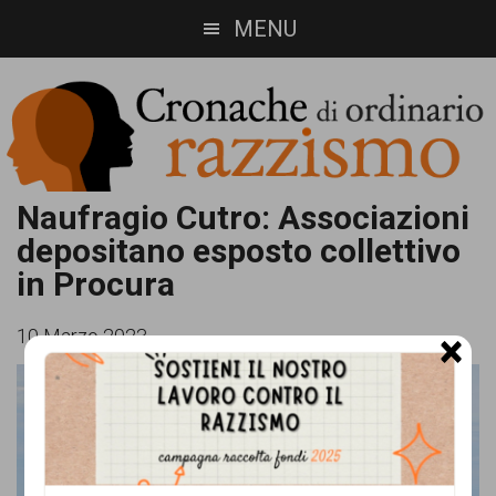
Skip
Skip
MENU
to
to
main
footer
content
Cronache
Cronachediordinariorazzismo.org
Naufragio Cutro: Associazioni
depositano esposto collettivo
è
di
in Procura
un
ordinario
sito
10 Marzo 2023
×
razzismo
di
informazione,
approfondimento
e