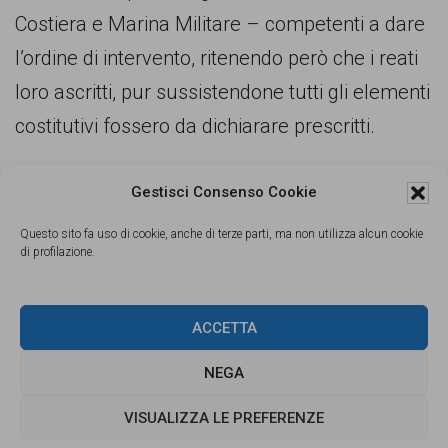
Costiera e Marina Militare – competenti a dare
l’ordine di intervento, ritenendo però che i reati
loro ascritti, pur sussistendone tutti gli elementi
costitutivi fossero da dichiarare prescritti.
ASGI, insieme alle altre associazioni che hanno
Gestisci Consenso Cookie
depositato l’esposto, auspica che indagini
Questo sito fa uso di cookie, anche di terze parti, ma non utilizza alcun cookie
rapide ed effettive volte all’accertamento delle
di profilazione.
responsabilità penali degli organi statali
permettano di evitare che questa ennesima
ACCETTA
tragedia resti impunita.
NEGA
Le associazioni e sigle firmatarie
VISUALIZZA LE PREFERENZE