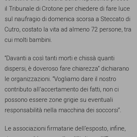
persone,
il Tribunale di Crotone per chiedere di fare luce
associazioni
sul naufragio di domenica scorsa a Steccato di
e
Cutro, costato la vita ad almeno 72 persone, tra
movimenti
cui molti bambini.
che
si
“Davanti a così tanti morti e chissà quanti
battono
dispersi, è doveroso fare chiarezza” dichiarano
per
le organizzazioni. “Vogliamo dare il nostro
le
contributo all’accertamento dei fatti, non ci
pari
possono essere zone grigie su eventuali
opportunità
responsabilità nella macchina dei soccorsi”.
e
la
Le associazioni firmatarie dell’esposto, infine,