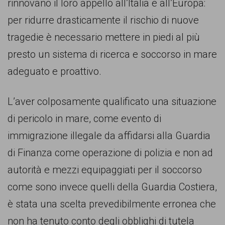
garanzia
rinnovano il loro appello all’Italia e all’Europa:
dei
per ridurre drasticamente il rischio di nuove
diritti
tragedie è necessario mettere in piedi al più
di
presto un sistema di ricerca e soccorso in mare
cittadinanza
adeguato e proattivo.
per
L’aver colposamente qualificato una situazione
tutti.
di pericolo in mare, come evento di
immigrazione illegale da affidarsi alla Guardia
di Finanza come operazione di polizia e non ad
autorità e mezzi equipaggiati per il soccorso
come sono invece quelli della Guardia Costiera,
è stata una scelta prevedibilmente erronea che
non ha tenuto conto degli obblighi di tutela