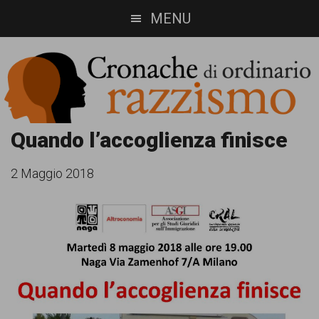
Skip
Skip
MENU
to
to
main
footer
content
Cronache
Cronachediordinariorazzismo.org
Quando l’accoglienza finisce
è
di
2 Maggio 2018
un
ordinario
sito
razzismo
di
informazione,
approfondimento
e