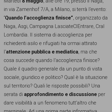
Martedi
8 maggio
, alle ore 19, presso il Naga,
persone,
in via Zamenhof 7/A, a Milano, si terrà l’evento:
associazioni
“
Quando l’accoglienza finisce”
, organizzato da
e
Naga, Asgi, Campagna LasciateCIEntrare, Cral
movimenti
Lombardia. Il sistema di accoglienza per
che
richiedenti asilo e rifugiati ha ormai attirato
si
l’
attenzione pubblica e mediatica
, ma che
battono
cosa succede quando l’accoglienza finisce?
per
Quale il quadro generale da un punto di vista
le
sociale, giuridico e politico? Qual è la situazione
pari
sul territorio? Quali le risposte possibili? Una
opportunità
serata di
approfondimento e discussione
per
e
dare visibilità a un fenomeno tutt’altro che
la
marginale. Ad una prima parte informativa,