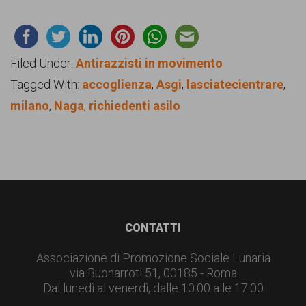
Filed Under:
Antirazzisti in movimento
Tagged With:
accoglienza
,
Asgi
,
lasciatecientrare
,
milano
,
Naga
,
richiedenti asilo
Footer
CONTATTI
Associazione di Promozione Sociale Lunaria
via Buonarroti 51, 00185 - Roma
Dal lunedì al venerdì, dalle 10.00 alle 17.00