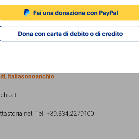
ACCETTA
NEGA
VISUALIZZA LE PREFERENZ
 dell’attuale legge sulla cittadinanza, mentre le
Cookie Policy
Privacy Policy
nistrative per i residenti di origine straniera.
, tutte le fasi del progetto e l’appuntamento per
tLItaliasonoanchio
hio.it
tastoria.net; Tel. +39.334.2279100