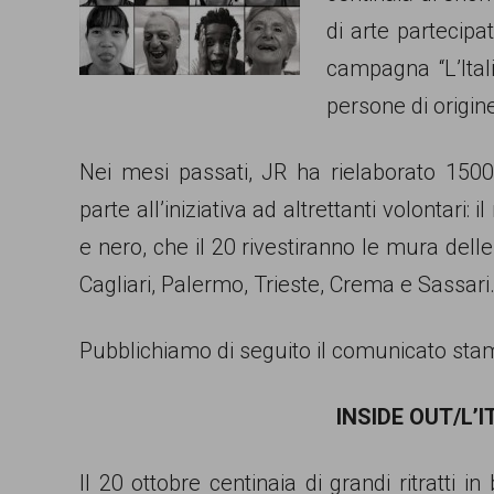
di arte partecipa
comunicazione
campagna “L’Itali
specificamente
persone di origine
dedicato
al
Nei mesi passati, JR ha rielaborato 1500 
fenomeno
parte all’iniziativa ad altrettanti volontari:
del
e nero, che il 20 rivestiranno le mura delle
razzismo
Cagliari, Palermo, Trieste, Crema e Sassari
curato
da
Pubblichiamo di seguito il comunicato st
Lunaria
in
INSIDE OUT/L’
collaborazione
Il 20 ottobre centinaia di grandi ritratti i
con