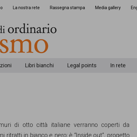
io
La nostra rete
Rassegna stampa
Media gallery
Eng
zioni
Libri bianchi
Legal points
In rete
 muri di otto città italiane verranno coperti da
i ritratti in bianco e nero: è “Inside out”, progetto