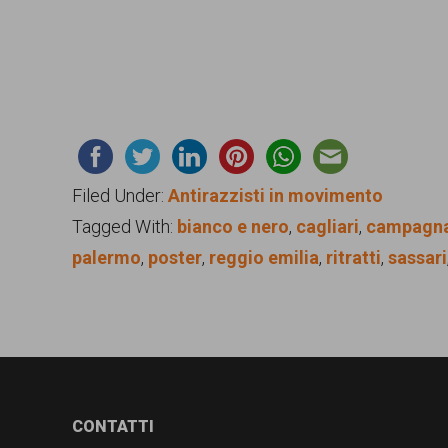
Filed Under:
Antirazzisti in movimento
Tagged With:
bianco e nero
,
cagliari
,
campagn
palermo
,
poster
,
reggio emilia
,
ritratti
,
sassari
Footer
CONTATTI