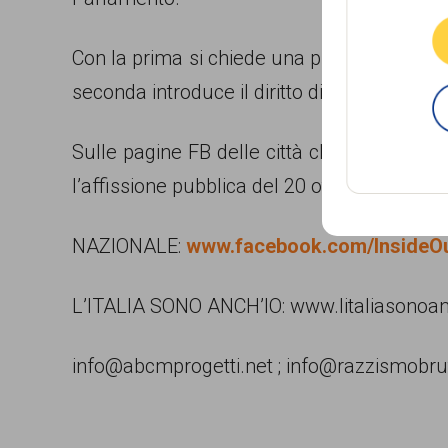
Con la prima si chiede una profonda riforma
seconda introduce il diritto di voto alle ammi
Sulle pagine FB delle città che partecipano
l’affissione pubblica del 20 ottobre:
NAZIONALE:
www.facebook.com/InsideOu
L’ITALIA SONO ANCH’IO: www.litaliasonoanc
info@abcmprogetti.net ; info@razzismobrut