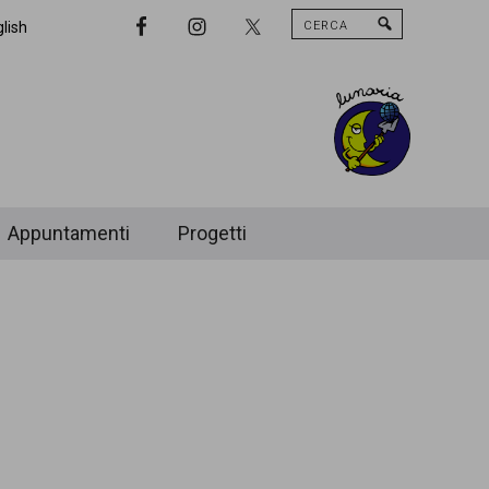
Cerca
Nav
lish
Widget
Area
Appuntamenti
Progetti