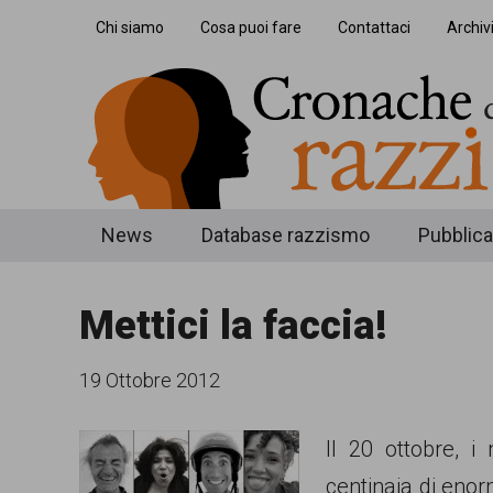
Skip
Skip
Skip
Chi siamo
Cosa puoi fare
Contattaci
Archiv
to
to
to
main
secondary
footer
content
menu
Cronache
Cronachediordinariorazzismo.org
News
Database razzismo
Pubblica
è
di
un
Mettici la faccia!
ordinario
sito
razzismo
di
19 Ottobre 2012
informazione,
Il 20 ottobre, i
approfondimento
centinaia di enorm
e