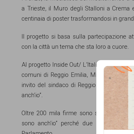
garanzia
a Trieste, il Muro degli Stalloni a Crema 
dei
centinaia di poster trasformandosi in grandi
diritti
di
Il progetto si basa sulla partecipazione 
cittadinanza
con la città un tema che sta loro a cuore.
per
Al progetto Inside Out/ L’Italia sono anch’io
tutti.
comuni di Reggio Emilia, Milano, Firenze,
invito del sindaco di Reggio Emilia Grazia
anch’io”.
Oltre 200 mila firme sono state raccolte 
Que
sono anch’io” perché due proposte di le
Parlamento.