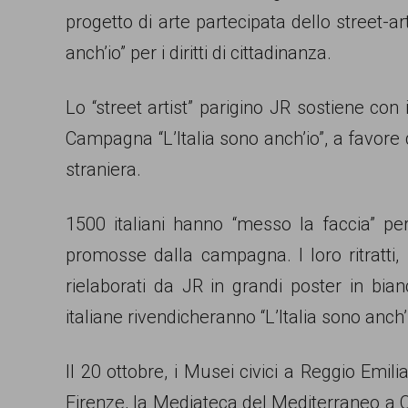
progetto di arte partecipata dello street-a
persone,
anch’io” per i diritti di cittadinanza.
associazioni
e
Lo “street artist” parigino JR sostiene con 
movimenti
Campagna “L’Italia sono anch’io”, a favore de
che
straniera.
si
battono
1500 italiani hanno “messo la faccia” per
per
promosse dalla campagna. I loro ritratti, 
le
rielaborati da JR in grandi poster in bian
pari
italiane rivendicheranno “L’Italia sono anch’i
opportunità
e
Il 20 ottobre, i Musei civici a Reggio Emili
la
Firenze, la Mediateca del Mediterraneo a Ca