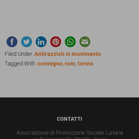
Filed Under:
Antirazzisti in movimento
Tagged With:
convegno
,
rom
,
torino
Footer
CONTATTI
Associazione di Promozione Sociale Lunaria