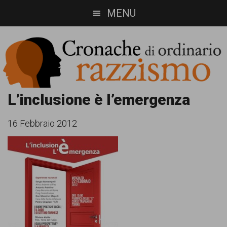
Skip
Skip
MENU
to
to
main
footer
content
Cronache
Cronachediordinariorazzismo.org
L’inclusione è l’emergenza
è
di
16 Febbraio 2012
un
ordinario
sito
razzismo
di
informazione,
approfondimento
e