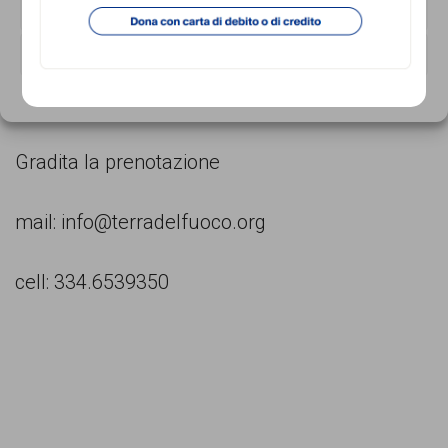
NEGA
Fabbrica delle e, Corso Trapani 91, Torino
VISUALIZZA LE PREFERENZE
Cookie Policy
Privacy Policy
Gradita la prenotazione
mail: info@terradelfuoco.org
cell: 334.6539350