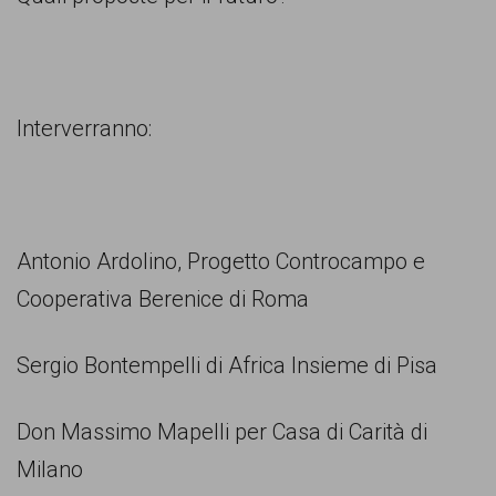
persone,
associazioni
e
movimenti
Interverranno:
che
si
battono
Antonio Ardolino, Progetto Controcampo e
per
Cooperativa Berenice di Roma
le
pari
Sergio Bontempelli di Africa Insieme di Pisa
opportunità
e
Don Massimo Mapelli per Casa di Carità di
la
Milano