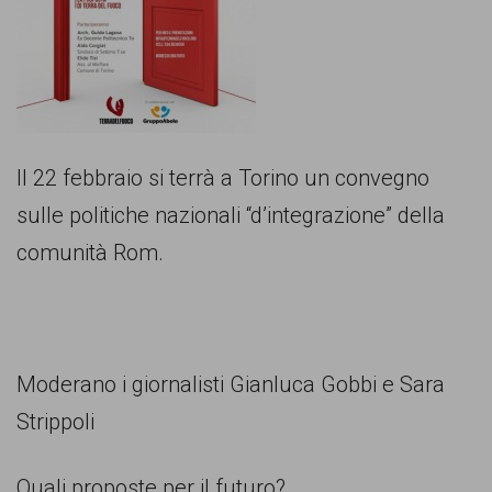
comunicazione
specificamente
dedicato
al
fenomeno
Il 22 febbraio si terrà a Torino un convegno
del
sulle politiche nazionali “d’integrazione” della
razzismo
comunità Rom.
curato
da
Lunaria
Moderano i giornalisti Gianluca Gobbi e Sara
in
Strippoli
collaborazione
con
Quali proposte per il futuro?