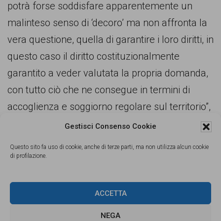
potrà forse soddisfare apparentemente un
malinteso senso di ‘decoro’ ma non affronta la
vera questione, quella di garantire i loro diritti, in
questo caso il diritto costituzionalmente
garantito a veder valutata la propria domanda,
con tutto ciò che ne consegue in termini di
accoglienza e soggiorno regolare sul territorio”,
commenta la presidente del Naga dott.ssa
Gestisci Consenso Cookie
Anna Radice.
Questo sito fa uso di cookie, anche di terze parti, ma non utilizza alcun cookie
di profilazione.
“Rifiutiamo inoltre i tentativi di delegare al
‘Terzo settore’ funzioni essenziali che la legge
ACCETTA
assegna alle strutture pubbliche, una forma di
NEGA
privatizzazione strisciante che oggi riguarda