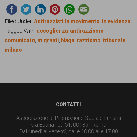
Filed Under:
Antirazzisti in movimento
,
In evidenza
Tagged With:
accoglienza
,
antirazzismo
,
comunicato
,
migranti
,
Naga
,
razzismo
,
tribunale
milano
Footer
CONTATTI
Associazione di Promozione Sociale Lunaria
via Buonarroti 51, 00185 - Roma
Dal lunedì al venerdì, dalle 10.00 alle 17.00