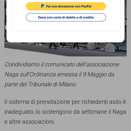
comunicazione
specificamente
dedicato
al
fenomeno
del
razzismo
Condividiamo il comunicato dell’associazione
curato
Naga sull’Ordinanza emessa il 9 Maggio da
da
parte del Tribunale di Milano.
Lunaria
Il sistema di prenotazione per richiedenti asilo è
in
inadeguato; lo sostengono da settimane il Naga
collaborazione
e altre associazioni.
con