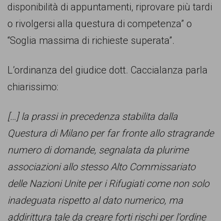
garanzia
disponibilità di appuntamenti, riprovare più tardi
dei
o rivolgersi alla questura di competenza” o
diritti
“Soglia massima di richieste superata”.
di
cittadinanza
L’ordinanza del giudice dott. Caccialanza parla
per
chiarissimo:
tutti.
[…] la prassi in precedenza stabilita dalla
Questura di Milano per far fronte allo stragrande
numero di domande, segnalata da plurime
associazioni allo stesso Alto Commissariato
delle Nazioni Unite per i Rifugiati come non solo
inadeguata rispetto al dato numerico, ma
addirittura tale da creare forti rischi per l’ordine