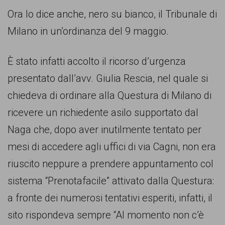
persone,
Ora lo dice anche, nero su bianco, il Tribunale di
associazioni
Milano in un’ordinanza del 9 maggio.
e
movimenti
È stato infatti accolto il ricorso d’urgenza
che
presentato dall’avv. Giulia Rescia, nel quale si
si
chiedeva di ordinare alla Questura di Milano di
battono
ricevere un richiedente asilo supportato dal
per
Naga che, dopo aver inutilmente tentato per
le
mesi di accedere agli uffici di via Cagni, non era
pari
riuscito neppure a prendere appuntamento col
opportunità
sistema “Prenotafacile” attivato dalla Questura:
e
a fronte dei numerosi tentativi esperiti, infatti, il
la
sito rispondeva sempre “Al momento non c’è