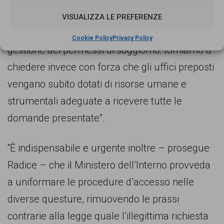
enti no profit, ma potrebbe aprire la strada un
VISUALIZZA LE PREFERENZE
domani all’ingresso di soggetti privati nella
Cookie Policy
Privacy Policy
gestione dei permessi di soggiorno: torniamo a
chiedere invece con forza che gli uffici preposti
vengano subito dotati di risorse umane e
strumentali adeguate a ricevere tutte le
domande presentate”.
“È indispensabile e urgente inoltre – prosegue
Radice – che il Ministero dell’Interno provveda
a uniformare le procedure d’accesso nelle
diverse questure, rimuovendo le prassi
contrarie alla legge quale l’illegittima richiesta