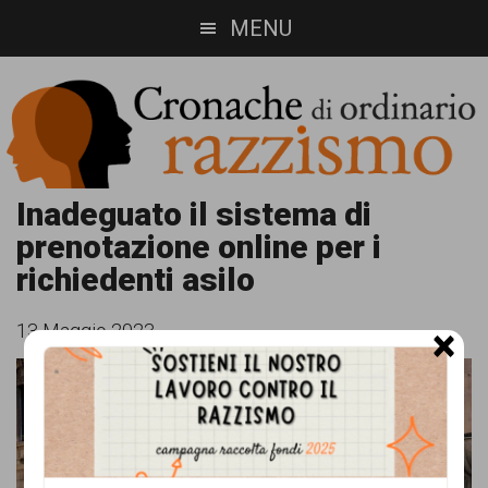
Skip
Skip
MENU
to
to
main
footer
content
Cronache
Cronachediordinariorazzismo.org
Inadeguato il sistema di
prenotazione online per i
è
di
richiedenti asilo
un
ordinario
sito
13 Maggio 2023
×
razzismo
di
informazione,
approfondimento
e