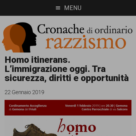
Skip
Skip
MENU
to
to
main
footer
content
Cronache
Cronachediordinariorazzismo.org
Homo itinerans.
L’immigrazione oggi. Tra
è
di
sicurezza, diritti e opportunità
un
ordinario
sito
22 Gennaio 2019
razzismo
di
informazione,
approfondimento
e