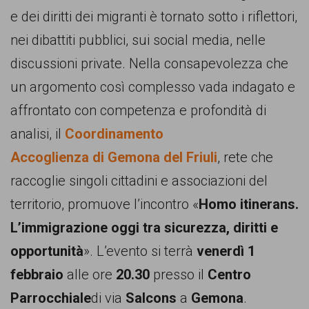
persone,
e dei diritti dei migranti è tornato sotto i riflettori,
associazioni
nei dibattiti pubblici, sui social media, nelle
e
discussioni private. Nella consapevolezza che
movimenti
un argomento così complesso vada indagato e
che
affrontato con competenza e profondità di
si
analisi, il
Coordinamento
battono
Accoglienza
di
Gemona del Friuli
, rete che
per
raccoglie singoli cittadini e associazioni del
le
territorio, promuove l’incontro «
Homo itinerans.
pari
L’immigrazione oggi tra sicurezza, diritti e
opportunità
opportunità
». L’evento si terrà
venerdì 1
e
febbraio
alle ore
20.30
presso il
Centro
la
Parrocchiale
di via
Salcons
a
Gemona
.