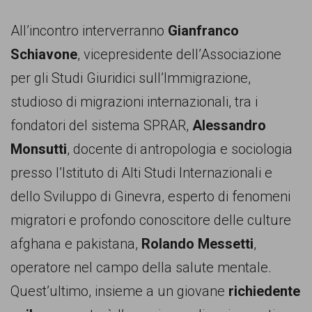
garanzia
dei
All’incontro interverranno
Gianfranco
diritti
Schiavone
, vicepresidente dell’Associazione
di
per gli Studi Giuridici sull’Immigrazione,
cittadinanza
studioso di migrazioni internazionali, tra i
per
fondatori del sistema SPRAR,
Alessandro
tutti.
Monsutti
, docente di antropologia e sociologia
presso l’Istituto di Alti Studi Internazionali e
dello Sviluppo di Ginevra, esperto di fenomeni
migratori e profondo conoscitore delle culture
afghana e pakistana,
Rolando Messetti
,
operatore nel campo della salute mentale.
Quest’ultimo, insieme a un giovane
richiedente