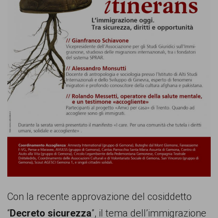
comunicazione
specificamente
dedicato
al
fenomeno
del
razzismo
curato
da
Lunaria
in
collaborazione
Con la recente approvazione del cosiddetto
con
“
Decreto sicurezza
”, il tema dell’immigrazione