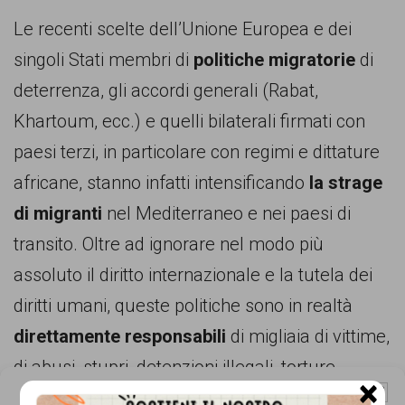
Le recenti scelte dell’Unione Europea e dei
singoli Stati membri di
politiche migratorie
di
deterrenza, gli accordi generali (Rabat,
Khartoum, ecc.) e quelli bilaterali firmati con
paesi terzi, in particolare con regimi e dittature
africane, stanno infatti intensificando
la strage
di migranti
nel Mediterraneo e nei paesi di
transito. Oltre ad ignorare nel modo più
assoluto il diritto internazionale e la tutela dei
diritti umani, queste politiche sono in realtà
direttamente responsabili
di migliaia di vittime,
di abusi, stupri, detenzioni illegali, torture,
×
Gestisci Consenso Cookie
sparizioni, configurando quello che potrebbe