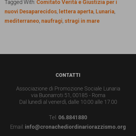
Tagged With:
Comitato Verità e Giustizia per i
nuovi Desaparecidos
,
lettera aperta
,
Lunaria
,
mediterraneo
,
naufragi
,
stragi in mare
Footer
CONTATTI
Associazione di Promozione Sociale Lunaria
via Buonarroti 51, 00185 - Roma
Dal lunedì al venerdì, dalle 10.00 alle 17.00
Tel.
06.8841880
Email:
info@cronachediordinariorazzismo.org