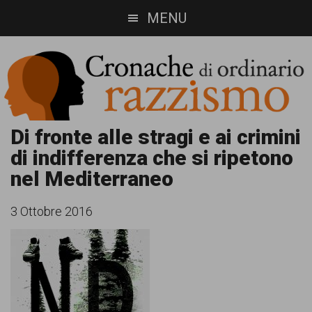
Skip
Skip
MENU
to
to
main
footer
content
Cronache
Cronachediordinariorazzismo.org
Di fronte alle stragi e ai crimini
di indifferenza che si ripetono
è
di
nel Mediterraneo
un
ordinario
sito
3 Ottobre 2016
razzismo
di
informazione,
approfondimento
e