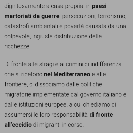
garanzia
dignitosamente a casa propria, in
paesi
dei
martoriati da guerre
, persecuzioni, terrorismo,
diritti
catastrofi ambientali e povertà causata da una
di
colpevole, ingiusta distribuzione delle
cittadinanza
ricchezze.
per
tutti.
Di fronte alle stragi e ai crimini di indifferenza
che si ripetono
nel Mediterraneo
e alle
frontiere, ci dissociamo dalle politiche
migratorie implementate dal governo italiano e
dalle istituzioni europee, a cui chiediamo di
assumersi le loro responsabilità
di fronte
all’eccidio
di migranti in corso.