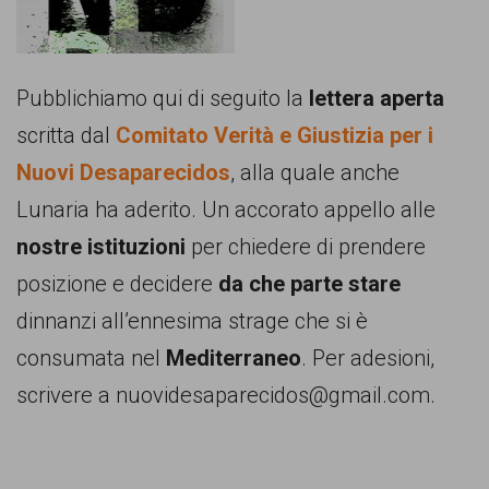
comunicazione
specificamente
dedicato
Pubblichiamo qui di seguito la
lettera aperta
al
scritta dal
Comitato Verità e Giustizia per i
fenomeno
Nuovi Desaparecidos
, alla quale anche
del
Lunaria ha aderito. Un accorato appello alle
razzismo
nostre istituzioni
per chiedere di prendere
curato
posizione e decidere
da che parte stare
da
dinnanzi all’ennesima strage che si è
Lunaria
consumata nel
Mediterraneo
. Per adesioni,
in
scrivere a nuovidesaparecidos@gmail.com.
collaborazione
con