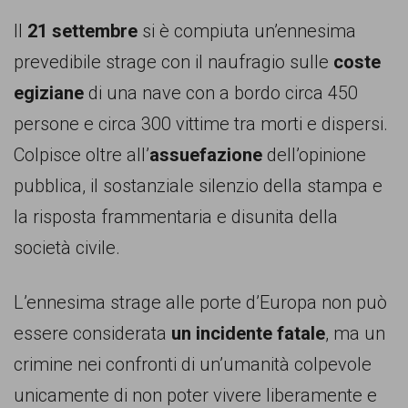
persone,
Il
21 settembre
si è compiuta un’ennesima
associazioni
prevedibile strage con il naufragio sulle
coste
e
egiziane
di una nave con a bordo circa 450
movimenti
persone e circa 300 vittime tra morti e dispersi.
che
Colpisce oltre all’
assuefazione
dell’opinione
si
pubblica, il sostanziale silenzio della stampa e
battono
la risposta frammentaria e disunita della
per
società civile.
le
pari
L’ennesima strage alle porte d’Europa non può
opportunità
essere considerata
un incidente fatale
, ma un
e
crimine nei confronti di un’umanità colpevole
la
unicamente di non poter vivere liberamente e