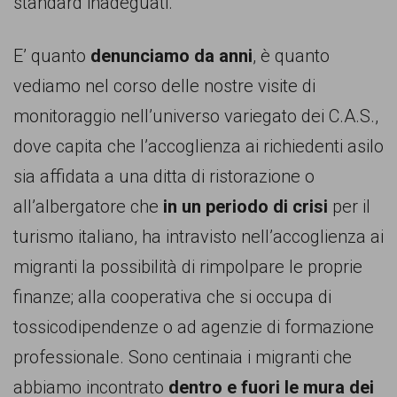
garanzia
standard inadeguati.
dei
E’ quanto
denunciamo da anni
, è quanto
diritti
vediamo nel corso delle nostre visite di
di
monitoraggio nell’universo variegato dei C.A.S.,
cittadinanza
dove capita che l’accoglienza ai richiedenti asilo
per
sia affidata a una ditta di ristorazione o
tutti.
all’albergatore che
in un periodo di crisi
per il
turismo italiano, ha intravisto nell’accoglienza ai
migranti la possibilità di rimpolpare le proprie
finanze; alla cooperativa che si occupa di
tossicodipendenze o ad agenzie di formazione
professionale. Sono centinaia i migranti che
abbiamo incontrato
dentro e fuori le mura dei