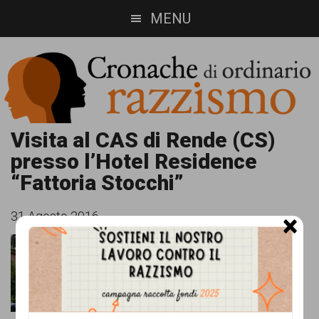
Skip
Skip
MENU
to
to
main
footer
content
Cronache
Cronachediordinariorazzismo.org
Visita al CAS di Rende (CS)
presso l’Hotel Residence
è
di
“Fattoria Stocchi”
un
ordinario
sito
31 Agosto 2016
×
razzismo
di
informazione,
approfondimento
e