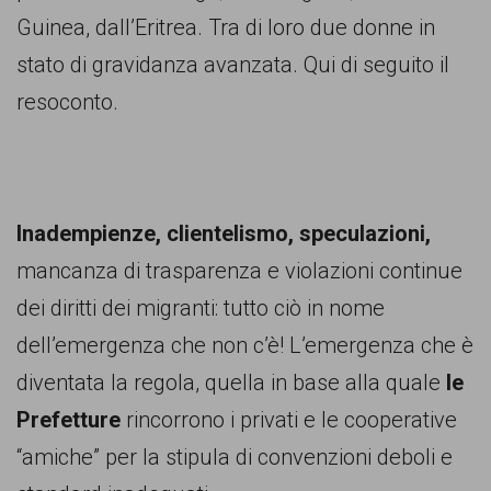
persone,
Guinea, dall’Eritrea. Tra di loro due donne in
associazioni
stato di gravidanza avanzata. Qui di seguito il
e
resoconto.
movimenti
che
si
battono
Inadempienze, clientelismo, speculazioni,
per
mancanza di trasparenza e violazioni continue
le
dei diritti dei migranti: tutto ciò in nome
pari
dell’emergenza che non c’è! L’emergenza che è
opportunità
diventata la regola, quella in base alla quale
le
e
Prefetture
rincorrono i privati e le cooperative
la
“amiche” per la stipula di convenzioni deboli e