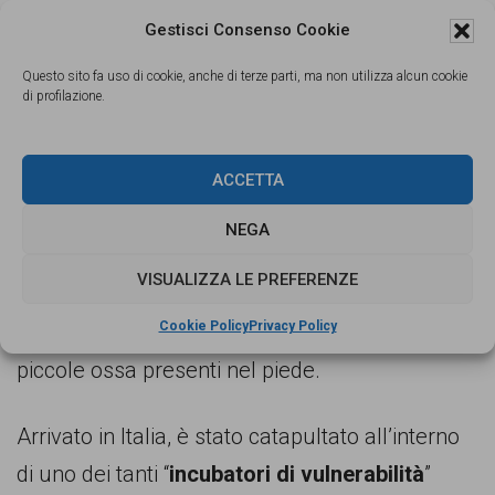
racconta di essere stato picchiato tutti i giorni
Gestisci Consenso Cookie
con pugni e manganelli. Ci mostra i segni delle
Questo sito fa uso di cookie, anche di terze parti, ma non utilizza alcun cookie
di profilazione.
bruciature sulla sua pelle. Ci mostra i segni
della
terribile falaka
, una forma di tortura che
consiste nel colpire le piante dei piedi della
ACCETTA
vittima con un oggetto duro che può essere
NEGA
una frusta, una verga od un oggetto simile. Il
VISUALIZZA LE PREFERENZE
dolore inflitto dalla tortura sta soprattutto nel
Cookie Policy
Privacy Policy
fatto che
va a colpire molti tendini
, nervi e
piccole ossa presenti nel piede.
Arrivato in Italia, è stato catapultato all’interno
di uno dei tanti “
incubatori di vulnerabilità
”