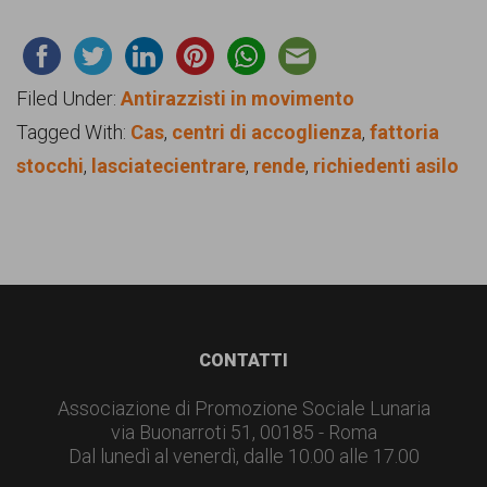
Filed Under:
Antirazzisti in movimento
Tagged With:
Cas
,
centri di accoglienza
,
fattoria
stocchi
,
lasciatecientrare
,
rende
,
richiedenti asilo
Footer
CONTATTI
Associazione di Promozione Sociale Lunaria
via Buonarroti 51, 00185 - Roma
Dal lunedì al venerdì, dalle 10.00 alle 17.00