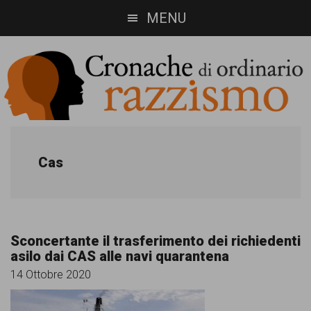
Skip
Skip
MENU
to
to
main
footer
content
Cronache
Cronachediordinariorazzismo.org
è
di
Cas
un
ordinario
sito
razzismo
di
Sconcertante il trasferimento dei richiedenti
informazione,
asilo dai CAS alle navi quarantena
approfondimento
14 Ottobre 2020
e