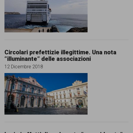
comunicazione
specificamente
dedicato
al
fenomeno
Circolari prefettizie illegittime. Una nota
del
“illuminante” delle associazioni
razzismo
12 Dicembre 2018
curato
da
Lunaria
in
collaborazione
con