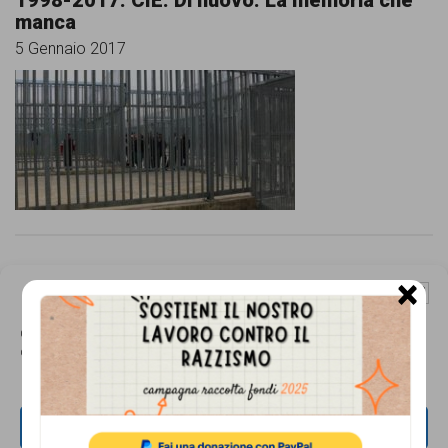
1998-2017: CIE. Di nuovo. La memoria che
manca
5 Gennaio 2017
Il mondo di dentro: è online il nuovo dossier
×
Gestisci Consenso Cookie
di Lunaria
30 Novembre 2016
Questo sito fa uso di cookie, anche di terze parti, ma non utilizza alcun cookie
di profilazione.
ACCETTA