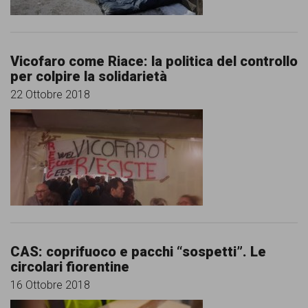
garanzia
dei
diritti
Vicofaro come Riace: la politica del controllo
di
per colpire la solidarietà
cittadinanza
22 Ottobre 2018
per
tutti.
CAS: coprifuoco e pacchi “sospetti”. Le
circolari fiorentine
16 Ottobre 2018