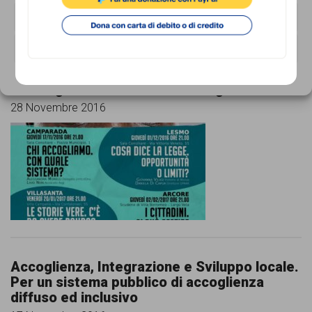
NEGA
VISUALIZZA LE PREFERENZE
“Dobbiamo accogliere?”, la Brianza si
Cookie Policy
Privacy Policy
interroga sulle modalità di accoglienza
28 Novembre 2016
Accoglienza, Integrazione e Sviluppo locale.
Per un sistema pubblico di accoglienza
diffuso ed inclusivo