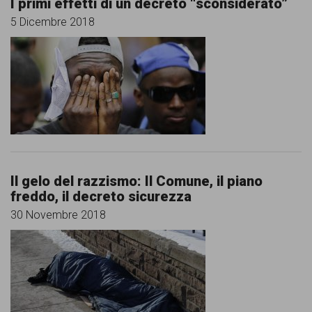
I primi effetti di un decreto “sconsiderato”
persone,
5 Dicembre 2018
associazioni
e
movimenti
che
si
battono
per
Il gelo del razzismo: Il Comune, il piano
le
freddo, il decreto sicurezza
30 Novembre 2018
pari
opportunità
e
la