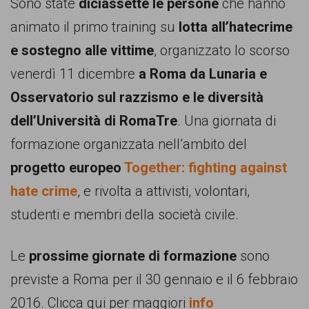
Sono state
diciassette le persone
che hanno
comunicazione
animato il primo training su
lotta all’hatecrime
specificamente
e sostegno alle vittime
, organizzato lo scorso
dedicato
venerdì 11 dicembre
a Roma da Lunaria e
al
Osservatorio sul razzismo e le diversità
fenomeno
dell’Università di RomaTre
. Una giornata di
del
formazione organizzata nell’ambito del
razzismo
progetto europeo
Together: fighting against
curato
hate crime
, e rivolta a attivisti, volontari,
da
studenti e membri della società civile.
Lunaria
in
Le
prossime giornate di formazione
sono
collaborazione
previste a Roma per il 30 gennaio e il 6 febbraio
con
2016. Clicca qui per maggiori
info