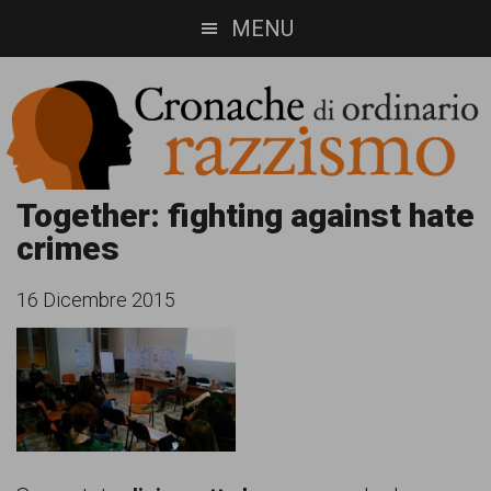
Skip
Skip
MENU
to
to
main
footer
content
Cronache
Cronachediordinariorazzismo.org
Together: fighting against hate
crimes
è
di
un
ordinario
16 Dicembre 2015
sito
razzismo
di
informazione,
approfondimento
e