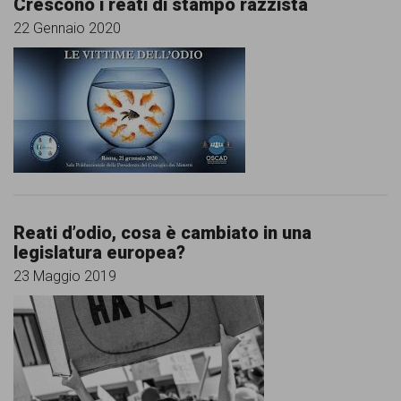
Crescono i reati di stampo razzista
persone,
22 Gennaio 2020
associazioni
e
movimenti
che
si
battono
per
Reati d’odio, cosa è cambiato in una
le
legislatura europea?
23 Maggio 2019
pari
opportunità
e
la