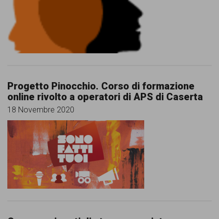
comunicazione
specificamente
dedicato
al
fenomeno
Progetto Pinocchio. Corso di formazione
del
online rivolto a operatori di APS di Caserta
razzismo
18 Novembre 2020
curato
da
Lunaria
in
collaborazione
con