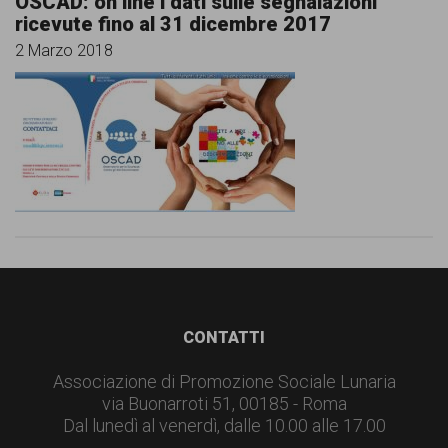
OSCAD: on line i dati sulle segnalazioni
ricevute fino al 31 dicembre 2017
2 Marzo 2018
Footer
CONTATTI
Associazione di Promozione Sociale Lunaria
via Buonarroti 51, 00185 - Roma
Dal lunedì al venerdì, dalle 10.00 alle 17.00