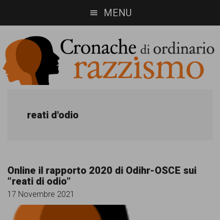
Skip
Skip
MENU
to
to
main
footer
content
Cronache
Cronachediordinariorazzismo.org
è
di
reati d'odio
un
ordinario
sito
razzismo
di
Online il rapporto 2020 di Odihr-OSCE sui
informazione,
“reati di odio”
approfondimento
17 Novembre 2021
e