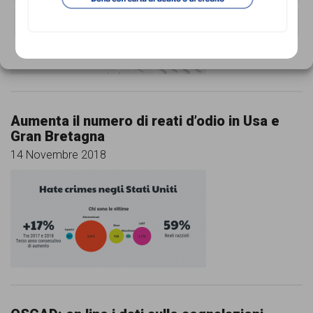
VISUALIZZA LE PREFERENZE
Cookie Policy
Privacy Policy
Aumenta il numero di reati d’odio in Usa e
Gran Bretagna
14 Novembre 2018