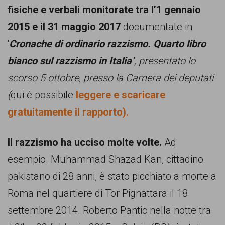
garanzia
fisiche e verbali monitorate tra l’1 gennaio
dei
2015 e il 31 maggio 2017
documentate in
diritti
‘
Cronache di ordinario razzismo. Quarto libro
di
bianco sul razzismo in Italia’
, presentato lo
cittadinanza
scorso 5 ottobre, presso la Camera dei deputati
per
(
qui è possibile
leggere e scaricare
tutti.
gratuitamente il rapporto).
Il razzismo ha ucciso molte volte.
Ad
esempio. Muhammad Shazad Kan, cittadino
pakistano di 28 anni, è stato picchiato a morte a
Roma nel quartiere di Tor Pignattara il 18
settembre 2014. Roberto Pantic nella notte tra