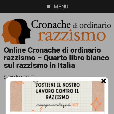
Skip
Skip
MENU
to
to
main
footer
content
Cronache
Cronachediordinariorazzismo.org
Online Cronache di ordinario
razzismo – Quarto libro bianco
è
di
sul razzismo in Italia
un
ordinario
sito
5 Ottobre 2017
×
razzismo
di
informazione,
approfondimento
e