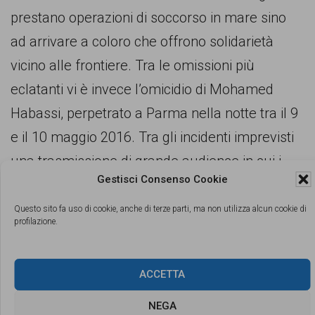
prestano operazioni di soccorso in mare sino
ad arrivare a coloro che offrono solidarietà
vicino alle frontiere. Tra le omissioni più
eclatanti vi è invece l’omicidio di Mohamed
Habassi, perpetrato a Parma nella notte tra il 9
e il 10 maggio 2016. Tra gli incidenti imprevisti
una trasmissione di grande audience in cui i
Gestisci Consenso Cookie
rom sono stati definiti da un ospite in studio la
“feccia della società”.
Questo sito fa uso di cookie, anche di terze parti, ma non utilizza alcun cookie di
profilazione.
Le responsabilità delle istituzioni e della
politica
ACCETTA
Alle radici del rigurgito di razzismo che,
NEGA