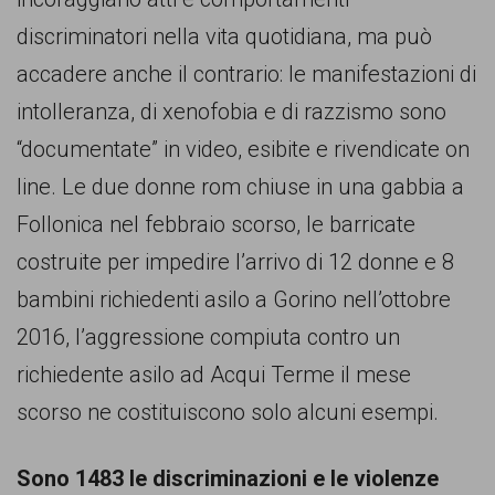
persone,
discriminatori nella vita quotidiana, ma può
associazioni
accadere anche il contrario: le manifestazioni di
e
intolleranza, di xenofobia e di razzismo sono
movimenti
“documentate” in video, esibite e rivendicate on
che
line. Le due donne rom chiuse in una gabbia a
si
Follonica nel febbraio scorso, le barricate
battono
costruite per impedire l’arrivo di 12 donne e 8
per
bambini richiedenti asilo a Gorino nell’ottobre
le
2016, l’aggressione compiuta contro un
pari
richiedente asilo ad Acqui Terme il mese
opportunità
scorso ne costituiscono solo alcuni esempi.
e
la
Sono 1483 le discriminazioni e le violenze