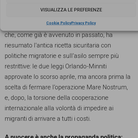
soprattutto dagli inizi del 2016 è tornato ad
VISUALIZZA LE PREFERENZE
attraversare il nostro paese, vi è secondo
Lunaria una precisa responsabilità della politica
Cookie Policy
Privacy Policy
che, come già è avvenuto in passato, ha
riesumato l’antica ricetta sicuritaria con
politiche migratorie e sull’asilo sempre più
restrittive: le due leggi Orlando-Minniti
approvate lo scorso aprile, ma ancora prima la
scelta di fermare l’operazione Mare Nostrum,
e, dopo, la torsione della cooperazione
internazionale alla volontà di impedire ai
migranti di arrivare a tutti i costi.
A nuocere è anche la propaganda politica: