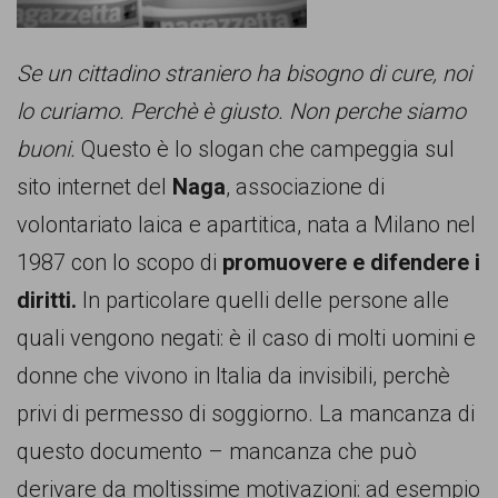
comunicazione
specificamente
Se un cittadino straniero ha bisogno di cure, noi
dedicato
lo curiamo. Perchè è giusto. Non perche siamo
al
buoni.
Questo è lo slogan che campeggia sul
fenomeno
sito internet del
Naga
, associazione di
del
volontariato laica e apartitica, nata a Milano nel
razzismo
1987 con lo scopo di
promuovere e difendere i
curato
diritti.
In particolare quelli delle persone alle
da
quali vengono negati: è il caso di molti uomini e
Lunaria
donne che vivono in Italia da invisibili, perchè
in
privi di permesso di soggiorno. La mancanza di
collaborazione
questo documento – mancanza che può
con
derivare da moltissime motivazioni: ad esempio