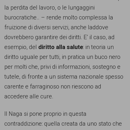
persone,
la perdita del lavoro, o le lungaggini
associazioni
burocratiche.. – rende molto complessa la
e
fruizione di diversi servizi, anche laddove
movimenti
dovrebbero garantire dei diritti. E’ il caso, ad
che
esempio, del
diritto alla salute
: in teoria un
si
diritto uguale per tutti, in pratica un buco nero
battono
per molti che, privi di informazioni, sostegno e
per
tutele, di fronte a un sistema nazionale spesso
le
carente e farraginoso non riescono ad
pari
accedere alle cure.
opportunità
e
Il Naga si pone proprio in questa
la
contraddizione: quella creata da uno stato che