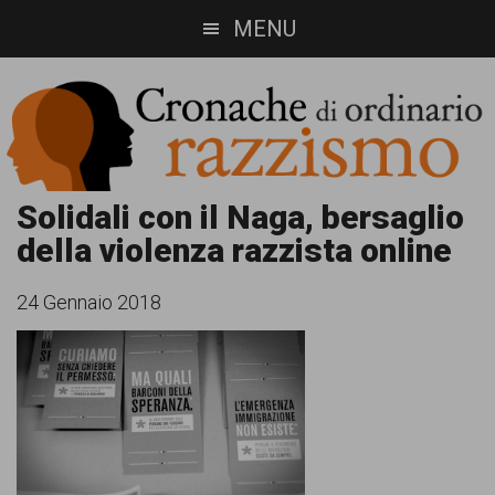
Skip
Skip
MENU
to
to
main
footer
content
Cronache
Cronachediordinariorazzismo.org
Solidali con il Naga, bersaglio
della violenza razzista online
è
di
un
ordinario
24 Gennaio 2018
sito
razzismo
di
informazione,
approfondimento
e