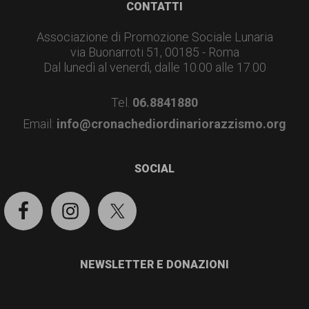
Footer
CONTATTI
Associazione di Promozione Sociale Lunaria
via Buonarroti 51, 00185 - Roma
Dal lunedì al venerdì, dalle 10.00 alle 17.00
Tel.
06.8841880
Email:
info@cronachediordinariorazzismo.org
SOCIAL
NEWSLETTER E DONAZIONI