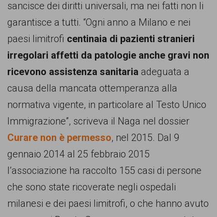
garanzia
sancisce dei diritti universali, ma nei fatti non li
dei
garantisce a tutti. “Ogni anno a Milano e nei
diritti
paesi limitrofi
centinaia di pazienti stranieri
di
irregolari affetti da patologie anche gravi non
cittadinanza
ricevono assistenza sanitaria
adeguata a
per
causa della mancata ottemperanza alla
tutti.
normativa vigente, in particolare al Testo Unico
Immigrazione”, scriveva il Naga nel dossier
Curare non è permesso
, nel 2015. Dal 9
gennaio 2014 al 25 febbraio 2015
l’associazione ha raccolto 155 casi di persone
che sono state ricoverate negli ospedali
milanesi e dei paesi limitrofi, o che hanno avuto