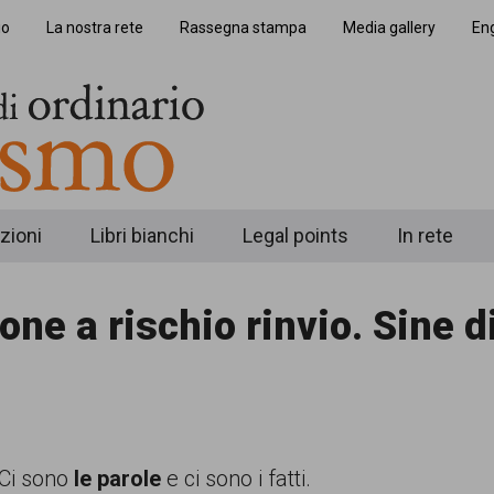
io
La nostra rete
Rassegna stampa
Media gallery
Eng
zioni
Libri bianchi
Legal points
In rete
one a rischio rinvio. Sine d
Ci sono
le parole
e ci sono i fatti.