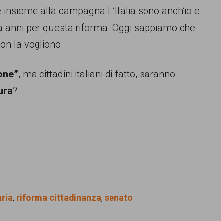
e insieme alla campagna L’Italia sono anch’io e
a anni per questa riforma. Oggi sappiamo che
on la vogliono.
ione”
, ma cittadini italiani di fatto, saranno
ura
?
ria
,
riforma cittadinanza
,
senato