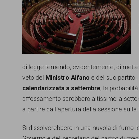
comunicazione
specificamente
dedicato
al
fenomeno
del
di legge temendo, evidentemente, di mettere
razzismo
veto del
Ministro Alfano
e del suo partito.
curato
calendarizzata a settembre
, le probabilità
da
affossamento sarebbero altissime: a settem
Lunaria
a partire dall’apertura della sessione sulla
in
collaborazione
Si dissolverebbero in una nuvola di fumo 
con
Governo e del segretario del partito di m