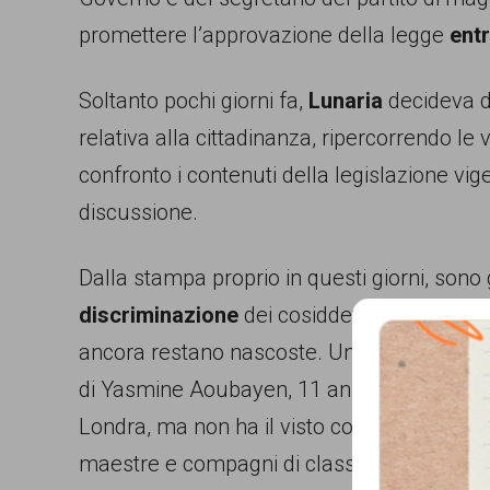
persone,
promettere l’approvazione della legge
entr
associazioni
Soltanto pochi giorni fa,
Lunaria
decideva d
e
relativa alla cittadinanza, ripercorrendo le
movimenti
confronto i contenuti della legislazione vig
che
discussione.
si
battono
Dalla stampa proprio in questi giorni, son
per
discriminazione
dei cosiddetti “italiani se
le
ancora restano nascoste. Un caso è stato 
pari
di Yasmine Aoubayen, 11 anni. Sarebbe dovu
opportunità
Londra, ma non ha il visto come richiesto,
e
maestre e compagni di classe,
Yasmine
no
la