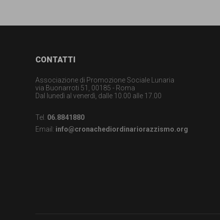
Footer
CONTATTI
Associazione di Promozione Sociale Lunaria
via Buonarroti 51, 00185 - Roma
Dal lunedì al venerdì, dalle 10.00 alle 17.00
Tel.
06.8841880
Email:
info@cronachediordinariorazzismo.org