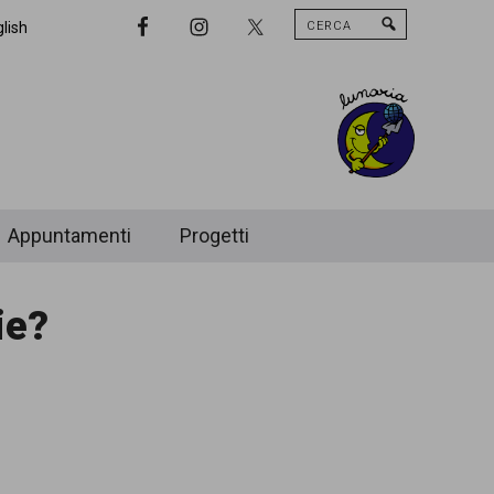
Cerca
Nav
lish
Widget
Area
Appuntamenti
Progetti
ie?