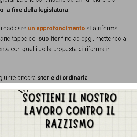
o la fine della legislatura
.
i dedicare
un approfondimento
alla riforma
 varie tappe del
suo iter
fino ad oggi, mettendo a
ente con quelli della proposta di riforma in
o giunte ancora
storie di ordinaria
nza cittadinanza”. E chissà quante altre storie
riportato da
La Stampa
, che racconta la vicenda
ta partire con i compagni di classe in gita per
 essendo ancora una cittadina marocchina. Per
n è mai stata “percepita” come “straniera”,
Gestisci Consenso Cookie