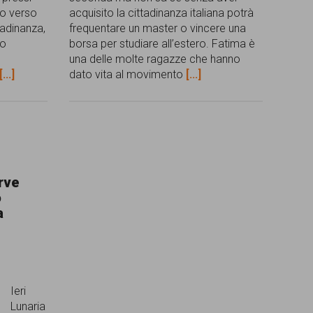
so verso
acquisito la cittadinanza italiana potrà
ttadinanza,
frequentare un master o vincere una
mo
borsa per studiare all’estero. Fatima è
una delle molte ragazze che hanno
[...]
dato vita al movimento
[...]
rve
o
a
Ieri
Lunaria