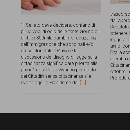
trascorso
dall'appr
“Il Senato deve decidere: contano di
Deputati d
più le voci di odio delle tante Gorino o i
ottenere l
diritti di 800mila bambini e ragazzi figli
legge è o
dell’immigrazione che sono nati e/o
anno, co
cresciuti in Italia? Rinviare la
l'Italia s
discussione del disegno di legge sulla
membri gr
cittadinanza significa dare priorità alle
Cittadinan
prime”: così Paula Vivanco per conto
ottobre, n
dei Cittadini senza cittadinanza si è
Prefettur
rivolta oggi al Presidente del
[...]