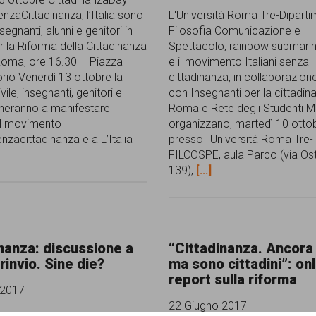
enzaCittadinanza, l’Italia sono
L'Università Roma Tre-Diparti
nsegnanti, alunni e genitori in
Filosofia Comunicazione e
r la Riforma della Cittadinanza
Spettacolo, rainbow submar
oma, ore 16.30 – Piazza
e il movimento Italiani senza
rio Venerdì 13 ottobre la
cittadinanza, in collaborazion
vile, insegnanti, genitori e
con Insegnanti per la cittadi
orneranno a manifestare
Roma e Rete degli Studenti M
al movimento
organizzano, martedì 10 otto
enzacittadinanza e a L’Italia
presso l'Università Roma Tre-
FILCOSPE, aula Parco (via Os
139),
[...]
nanza: discussione a
“Cittadinanza. Ancora 
 rinvio. Sine die?
ma sono cittadini”: onli
report sulla riforma
 2017
22 Giugno 2017