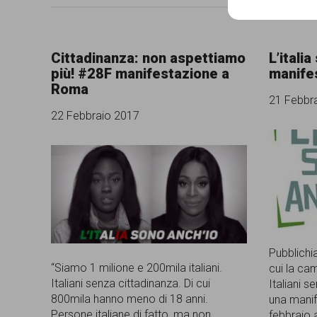
Cittadinanza: non aspettiamo
L’itali
più! #28F manifestazione a
manife
Roma
21 Febbr
22 Febbraio 2017
Pubblichi
“Siamo 1 milione e 200mila italiani.
cui la ca
Italiani senza cittadinanza. Di cui
Italiani 
800mila hanno meno di 18 anni.
una manif
Persone italiane di fatto, ma non
febbraio a