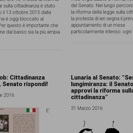
del Senato. Nel lungo percor
e sulla cittadinanza è stato
la riforma della legge sulla ci
 il 13 ottobre 2015 dalla
la protesta di ieri segna il pri
a è oggi bloccato al
appuntamento di un mese
er questo è importante che
particolarmente intenso: ogni
one dal basso sia la più ampia
ob: Cittadinanza
Lunaria al Senato: “Se
 Senato rispondi!
lungimiranza: il Senat
approvi la riforma sull
re 2016
cittadinanza”
31 Marzo 2016
E'