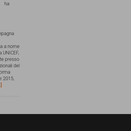
ha
ampagna
,
uta a nome
a UNICEF,
lte presso
ionali del
iforma
re 2015,
.]