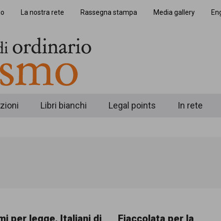
io
La nostra rete
Rassegna stampa
Media gallery
Eng
zioni
Libri bianchi
Legal points
In rete
i per legge, Italiani di
Fiaccolata per la