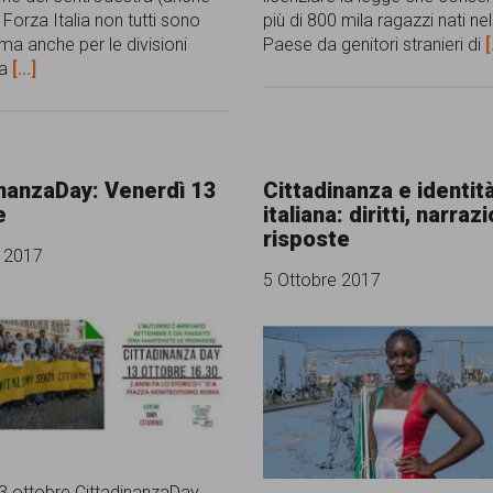
Forza Italia non tutti sono
più di 800 mila ragazzi nati ne
 ma anche per le divisioni
Paese da genitori stranieri di
[
la
[...]
inanzaDay: Venerdì 13
Cittadinanza e identit
e
italiana: diritti, narrazi
risposte
e 2017
5 Ottobre 2017
3 ottobre CittadinanzaDay