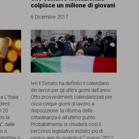
colpisce un milione di giovani
6 Dicembre 2017
Ieri il Senato ha definito il calendario
dei lavori per gli ultimi giorni dell’anno.
 L’Italia
Otto provvedimenti calendarizzati per
denti
circa cinque giorni di lavoro a
l 20
disposizione: la riforma della
io la
cittadinanza è all’ultimo punto.
”, dalle
Probabilmente si chiuderà così il
to a
percorso legislativo iniziato più di
ntirebbe a
cinque anni fa quando il 7 marzo 2012