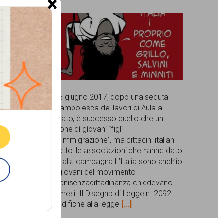
×
Il 15
Il 15 giugno 2017, dopo una seduta
ne.
ge n.
rocambolesca dei lavori di Aula al
febbraio
Senato, è successo quello che un
i in
milione di giovani “figli
to
E
dell’immigrazione”, ma cittadini italiani
ri
di fatto, le associazioni che hanno dato
 solo
vita alla campagna L’Italia sono anch’io
a ostacoli
e i giovani del movimento
egge di
italianisenzacittadinanza chiedevano
sulla
da mesi. Il Disegno di Legge n. 2092
...]
"Modifiche alla legge
[...]