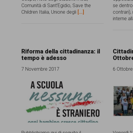
Comunità di Sant’Egidio, Save the
se dentro 
persone,
Children Italia, Unione degli
[...]
contrari),
associazioni
interne al
e
movimenti
che
Riforma della cittadinanza: il
Cittad
si
tempo è adesso
Ottobr
battono
7 Novembre 2017
6 Ottobr
per
le
pari
opportunità
e
la
Pubblichiamo qui di seguito il
Venerdì 1