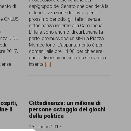
mento di
capigruppo del Senato che deciderà la
calendarizzazione dei lavori per il
ine ONLUS
prossimo periodo, gli Italiani senza
cittadinanza insieme alla Campagna
e
L'Italia sono anch'io, di cui Lunaria fa
nanza, UDU
parte, promuovono un sit-in a Piazza
edi,
Montecitorio. L'appuntamento è per
bre 2017,
domani, alle ore 14.00, per chiedere
che la discussione sullo ius soli venga
tiense
inserita
[...]
ospiti,
Cittadinanza: un milione di
ne il
persone ostaggio dei giochi
della politica
15 Giugno 2017