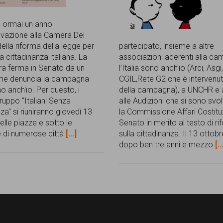
 ormai un anno
ovazione alla Camera Dei
ella riforma della legge per
partecipato, insieme a altre
a cittadinanza italiana. La
associazioni aderenti alla c
ra ferma in Senato da un
l’Italia sono anch’io (Arci, Asgi
me denuncia la campagna
CGIL,Rete G2 che è interven
ono anch'io. Per questo, i
della campagna), a UNCHR e 
uppo "Italiani Senza
alle Audizioni che si sono svo
za" si riuniranno giovedì 13
la Commissione Affari Costituz
elle piazze e sotto le
Senato in merito al testo di r
e di numerose città
[...]
sulla cittadinanza. Il 13 ottob
dopo ben tre anni e mezzo
[..