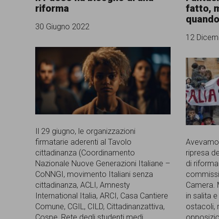
riforma
fatto, 
comunicazione
quando 
30 Giugno 2022
specificamente
12 Dicem
dedicato
al
fenomeno
del
razzismo
curato
Il 29 giugno, le organizzazioni
firmatarie aderenti al Tavolo
Avevamo a
da
cittadinanza (Coordinamento
ripresa de
Lunaria
Nazionale Nuove Generazioni Italiane –
di riforma
CoNNGI, movimento Italiani senza
commissio
in
cittadinanza, ACLI, Amnesty
Camera. M
International Italia, ARCI, Casa Cantiere
in salita e
collaborazione
Comune, CGIL, CILD, Cittadinanzattiva,
ostacoli,
con
Cospe, Rete degli studenti medi,
opposizio