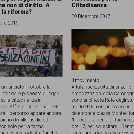
ma non di diritto. A
Cittadinanza
la riforma?
20 Dicembre 2017
bre 2019
Il movimento
nnunciato in ottobre la
#Italianisenzacittadinanza, le
ll’iter delle proposte di legge
organizzazioni della Campagna
 sulla cittadinanza in
sono anch’io, la Rete degli stu
ne Affari costituzionali della
medi e l’Udu organizzano per i
a il percorso appare ancora
dicembre a piazza Montecitor
 pieno di mille insidie ed
“Fiaccolata per la Cittadinanza
 non solo per la ferma
ore 17, per sollecitare il Sena
ne del centrodestra (anche
licenziare la legge che conse