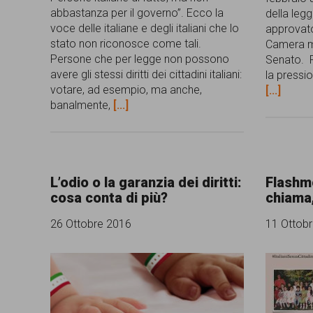
abbastanza per il governo”. Ecco la
della legg
voce delle italiane e degli italiani che lo
approvato
stato non riconosce come tali.
Camera m
Persone che per legge non possono
Senato. P
avere gli stessi diritti dei cittadini italiani:
la pressi
votare, ad esempio, ma anche,
[...]
banalmente,
[...]
L’odio o la garanzia dei diritti:
Flashm
cosa conta di più?
chiama,
26 Ottobre 2016
11 Ottob