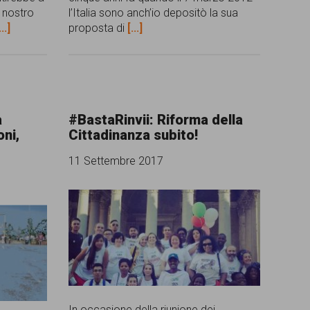
l nostro
l’Italia sono anch’io depositò la sua
...]
proposta di
[...]
à
#BastaRinvii: Riforma della
oni,
Cittadinanza subito!
11 Settembre 2017
In occasione della riunione dei