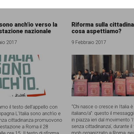
a sono anch’io verso la
Riforma sulla cittadin
stazione nazionale
cosa aspettiamo?
aio 2017
9 Febbraio 2017
“Chi nasce o cresce in Italia è
amo il testo dell'appello con
italiano/a”: questo il messagg
mpagna L'Italia sono anch'io e
in piazza ieri dal movimento 'It
senza cittadinanza promuovono
senza cittadinanza', durante il 
estazione a Roma il 28
mob organizzato a Roma, nei
lle ore 15. Il testo di riforma