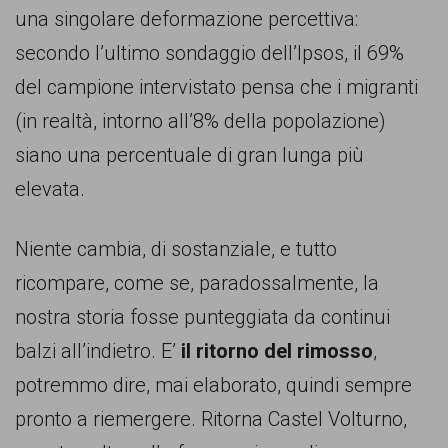
persone,
una singolare deformazione percettiva:
associazioni
secondo l’ultimo sondaggio dell’Ipsos, il 69%
e
del campione intervistato pensa che i migranti
movimenti
(in realtà, intorno all’8% della popolazione)
che
siano una percentuale di gran lunga più
si
elevata.
battono
per
Niente cambia, di sostanziale, e tutto
le
ricompare, come se, paradossalmente, la
pari
nostra storia fosse punteggiata da continui
opportunità
balzi all’indietro. E’
il ritorno del rimosso
,
e
potremmo dire, mai elaborato, quindi sempre
la
pronto a riemergere. Ritorna Castel Volturno,