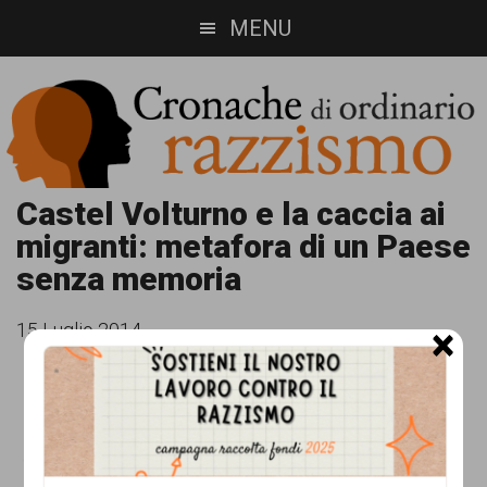
Skip
Skip
MENU
to
to
main
footer
content
Cronache
Cronachediordinariorazzismo.org
Castel Volturno e la caccia ai
migranti: metafora di un Paese
è
di
senza memoria
un
ordinario
sito
15 Luglio 2014
×
razzismo
di
informazione,
approfondimento
e