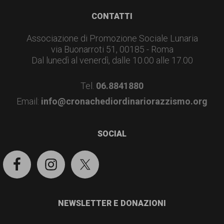
Footer
CONTATTI
Associazione di Promozione Sociale Lunaria
via Buonarroti 51, 00185 - Roma
Dal lunedì al venerdì, dalle 10.00 alle 17.00
Tel.
06.8841880
Email:
info@cronachediordinariorazzismo.org
SOCIAL
NEWSLETTER E DONAZIONI