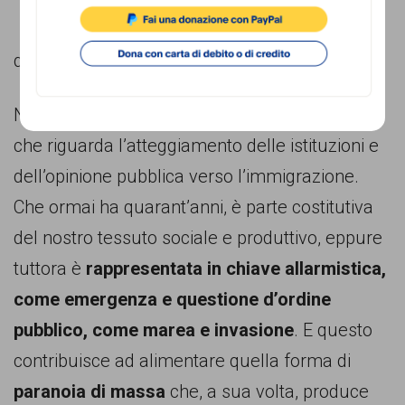
comunicazione
specificamente
di Annamaria Rivera
dedicato
al
Niente cambia nel nostro infelice paese per ciò
fenomeno
che riguarda l’atteggiamento delle istituzioni e
del
dell’opinione pubblica verso l’immigrazione.
razzismo
Che ormai ha quarant’anni, è parte costitutiva
curato
del nostro tessuto sociale e produttivo, eppure
da
tuttora è
rappresentata in chiave allarmistica,
Lunaria
come emergenza e questione d’ordine
in
pubblico, come marea e invasione
. E questo
collaborazione
contribuisce ad alimentare quella forma di
con
paranoia di massa
che, a sua volta, produce