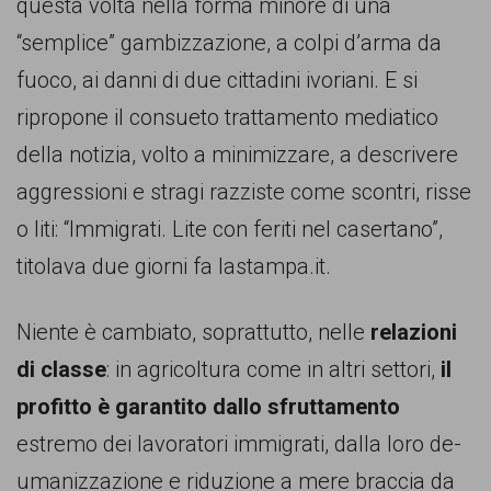
garanzia
questa volta nella forma minore di una
dei
“semplice” gambizzazione, a colpi d’arma da
diritti
fuoco, ai danni di due cittadini ivoriani. E si
di
ripropone il consueto trattamento mediatico
cittadinanza
della notizia, volto a minimizzare, a descrivere
per
aggressioni e stragi razziste come scontri, risse
tutti.
o liti: “Immigrati. Lite con feriti nel casertano”,
titolava due giorni fa lastampa.it.
Niente è cambiato, soprattutto, nelle
relazioni
di classe
: in agricoltura come in altri settori,
il
profitto è garantito dallo sfruttamento
estremo dei lavoratori immigrati, dalla loro de-
umanizzazione e riduzione a mere braccia da