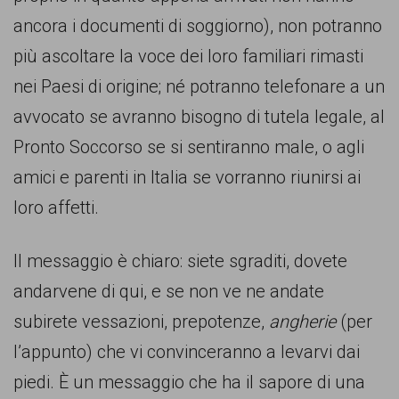
garanzia
ancora i documenti di soggiorno), non potranno
dei
più ascoltare la voce dei loro familiari rimasti
diritti
nei Paesi di origine; né potranno telefonare a un
di
avvocato se avranno bisogno di tutela legale, al
cittadinanza
Pronto Soccorso se si sentiranno male, o agli
per
amici e parenti in Italia se vorranno riunirsi ai
tutti.
loro affetti.
Il messaggio è chiaro: siete sgraditi, dovete
andarvene di qui, e se non ve ne andate
subirete vessazioni, prepotenze,
angherie
(per
l’appunto) che vi convinceranno a levarvi dai
piedi. È un messaggio che ha il sapore di una