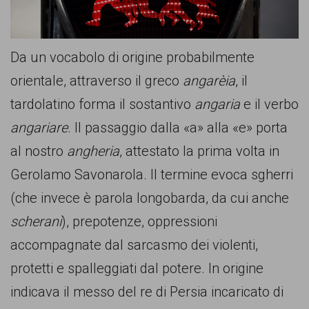
comunicazione
specificamente
dedicato
Da un vocabolo di origine probabilmente
al
orientale, attraverso il greco
angarèia
, il
fenomeno
tardolatino forma il sostantivo
angaria
e il verbo
del
angariare
. Il passaggio dalla «a» alla «e» porta
razzismo
al nostro
angheria
, attestato la prima volta in
curato
Gerolamo Savonarola. Il termine evoca sgherri
da
(che invece è parola longobarda, da cui anche
Lunaria
scherani
), prepotenze, oppressioni
in
accompagnate dal sarcasmo dei violenti,
collaborazione
protetti e spalleggiati dal potere. In origine
con
indicava il messo del re di Persia incaricato di