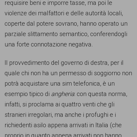
persone,
requisire beni e imporre tasse, ma poi le
associazioni
violenze dei malfattori e delle autorità locali,
e
coperte dal potere sovrano, hanno operato un
movimenti
parziale slittamento semantico, conferendogli
che
una forte connotazione negativa.
si
Il provvedimento del governo di destra, per il
battono
quale chi non ha un permesso di soggiorno non
per
potrà acquistare una sim telefonica, è un
le
esempio tipico di
angheria
: con questa norma,
pari
infatti, si proclama ai quattro venti che gli
opportunità
stranieri irregolari, ma anche i profughi e i
e
richiedenti asilo appena arrivati in Italia (che
la
proprio in quanto appena arrivati non hanno