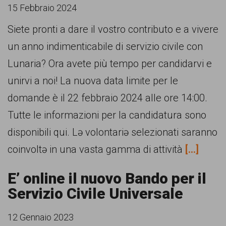
garanzia
15 Febbraio 2024
dei
Siete pronti a dare il vostro contributo e a vivere
diritti
un anno indimenticabile di servizio civile con
di
Lunaria? Ora avete più tempo per candidarvi e
cittadinanza
unirvi a noi! La nuova data limite per le
per
domande è il 22 febbraio 2024 alle ore 14:00.
tutti.
Tutte le informazioni per la candidatura sono
disponibili qui. Lə volontariə selezionati saranno
coinvoltə in una vasta gamma di attività
[...]
E’ online il nuovo Bando per il
Servizio Civile Universale
12 Gennaio 2023