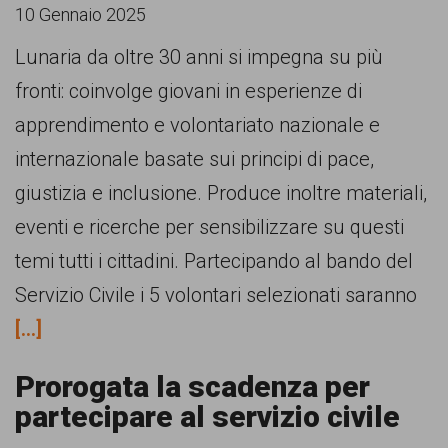
persone,
10 Gennaio 2025
associazioni
Lunaria da oltre 30 anni si impegna su più
e
fronti: coinvolge giovani in esperienze di
movimenti
apprendimento e volontariato nazionale e
che
internazionale basate sui principi di pace,
si
giustizia e inclusione. Produce inoltre materiali,
battono
eventi e ricerche per sensibilizzare su questi
per
temi tutti i cittadini. Partecipando al bando del
le
Servizio Civile i 5 volontari selezionati saranno
pari
[...]
opportunità
e
Prorogata la scadenza per
partecipare al servizio civile
la