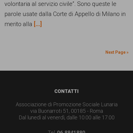
volontaria al servizio civile”. Sono queste le
parole usate dalla Corte di Appello di Milano in
merito alla
[...]
Next Page »
Footer
CONTATTI
Associazione di Promozione Sociale Lunaria
via Buonarroti 51, 00185 - Roma
Dal lunedì al venerdì, dalle 10.00 alle 17.00
Tel.
06.8841880