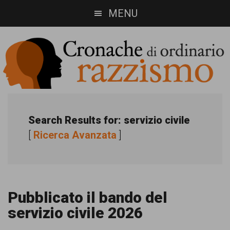
Skip
Skip
MENU
to
to
main
footer
content
Cronache
Cronachediordinariorazzismo.org
è
di
Search Results for: servizio civile
un
[
Ricerca Avanzata
]
ordinario
sito
razzismo
di
informazione,
Pubblicato il bando del
approfondimento
servizio civile 2026
e