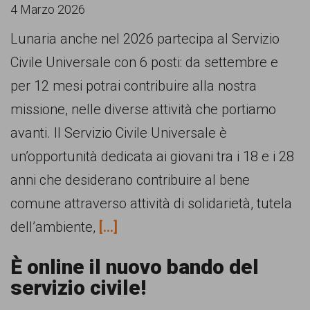
comunicazione
4 Marzo 2026
specificamente
Lunaria anche nel 2026 partecipa al Servizio
dedicato
Civile Universale con 6 posti: da settembre e
al
per 12 mesi potrai contribuire alla nostra
fenomeno
missione, nelle diverse attività che portiamo
del
avanti. Il Servizio Civile Universale è
razzismo
un’opportunità dedicata ai giovani tra i 18 e i 28
curato
anni che desiderano contribuire al bene
da
comune attraverso attività di solidarietà, tutela
Lunaria
dell’ambiente,
[...]
in
È online il nuovo bando del
collaborazione
servizio civile!
con