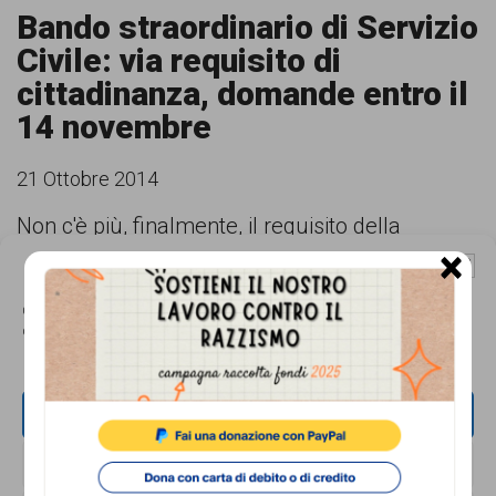
Bando straordinario di Servizio
Civile: via requisito di
cittadinanza, domande entro il
14 novembre
21 Ottobre 2014
Non c'è più, finalmente, il requisito della
×
cittadinanza italiana nel bando straordinario
Gestisci Consenso Cookie
pubblicato mercoledì scorso dal Dipartimento
Questo sito fa uso di cookie, anche di terze parti, ma non utilizza alcun cookie
di profilazione.
della Gioventù e del Servizio Civile Nazionale.
Da anni i tribunali sottolineano il carattere
discriminatorio della clausola di cittadinanza.
ACCETTA
La posizione del Ministero però finora era
NEGA
sempre la stessa: il requisito rimaneva, e con