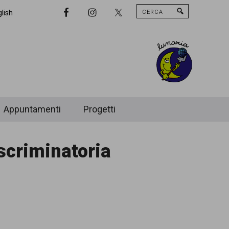
Cerca
Nav
lish
Widget
Area
Appuntamenti
Progetti
iscriminatoria