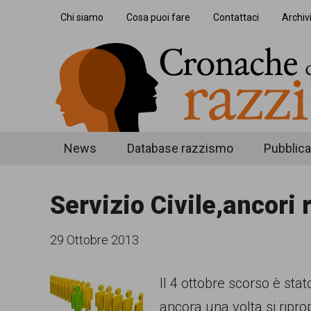
Skip
Skip
Skip
Chi siamo
Cosa puoi fare
Contattaci
Archiv
to
to
to
main
secondary
footer
content
menu
Cronache
Cronachediordinariorazzismo.org
News
Database razzismo
Pubblica
è
di
un
Servizio Civile,ancori 
ordinario
sito
razzismo
di
29 Ottobre 2013
informazione,
Il 4 ottobre scorso è stato
approfondimento
ancora una volta si ripro
e