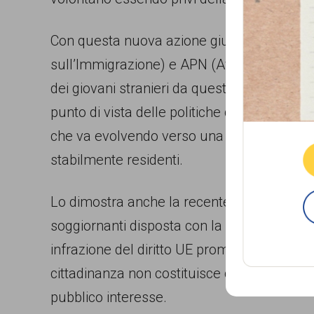
Con questa nuova azione giudiziaria le asso
sull’Immigrazione) e APN (Avvocati per Nie
dei giovani stranieri da questa importante e
Que
punto di vista delle politiche di integrazio
che va evolvendo verso una sempre maggiore
stabilmente residenti.
Lo dimostra anche la recente apertura del 
soggiornanti disposta con la legge europea
infrazione del diritto UE promossa dalla
cittadinanza non costituisce condizione es
pubblico interesse.