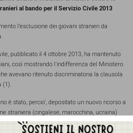
anieri al bando per il Servizio Civile 2013
amento l’esclusione dei giovani stranieri da
à.
vile, pubblicato il 4 ottobre 2013, ha mantenuto
taliani, così mostrando l’indifferenza del Ministero
he avevano ritenuto discriminatoria la clausola
 (1).
ano è stato, percio’, depositato un nuovo ricorso a
gine straniera (cingalese, marocchina, ucraina)
 10 anni, non possono svolgere il servizio civile
taliana.