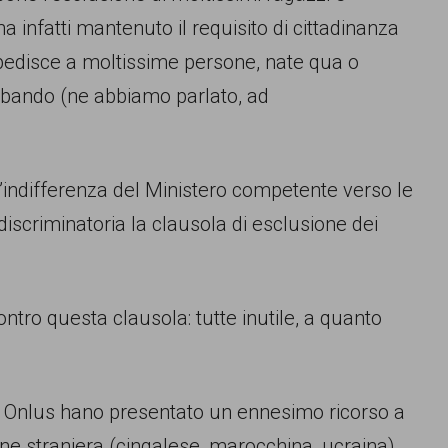
a infatti mantenuto il requisito di cittadinanza
mpedisce a moltissime persone, nate qua o
 al bando (ne abbiamo parlato, ad
’indifferenza del Ministero competente verso le
iscriminatoria la clausola di esclusione dei
ntro questa clausola: tutte inutile, a quanto
nte Onlus hano presentato un ennesimo ricorso a
gine straniera (cingalese, marocchina, ucraina)