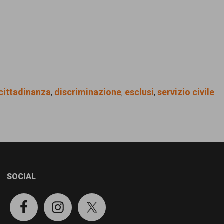
cittadinanza
,
discriminazione
,
esclusi
,
servizio civile
SOCIAL