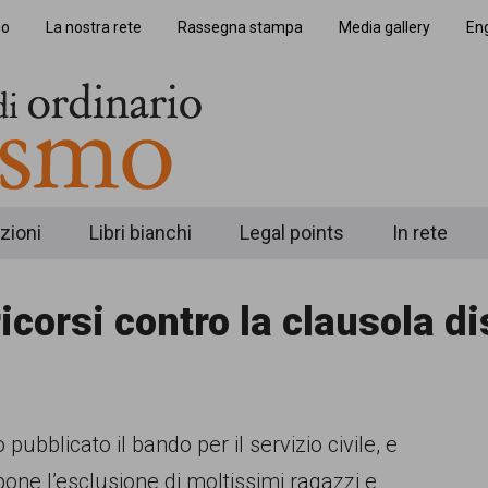
io
La nostra rete
Rassegna stampa
Media gallery
Eng
zioni
Libri bianchi
Legal points
In rete
ricorsi contro la clausola d
 pubblicato il bando per il servizio civile, e
pone l’esclusione di moltissimi ragazzi e