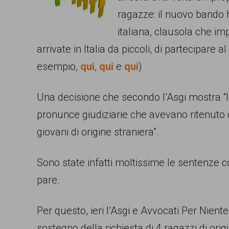
ragazze: il nuovo bando h
comunicazione
italiana, clausola che i
specificamente
arrivate in Italia da piccoli, di partecipare
dedicato
esempio,
qui
,
qui
e
qui
)
al
fenomeno
Una decisione che secondo l’Asgi mostra “l
del
pronunce giudiziarie che avevano ritenuto d
razzismo
giovani di origine straniera”.
curato
da
Sono state infatti moltissime le sentenze co
Lunaria
pare.
in
collaborazione
Per questo, ieri l’Asgi e Avvocati Per Nie
con
sostegno della richiesta di 4 ragazzi di ori