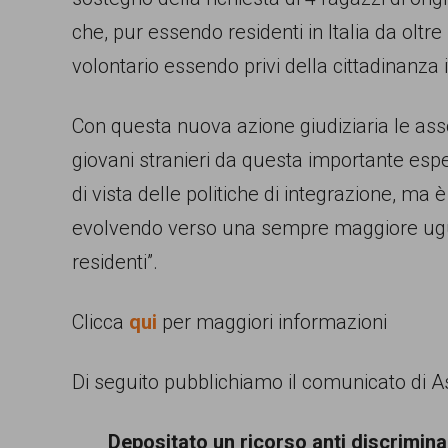
persone,
che, pur essendo residenti in Italia da oltre
associazioni
volontario essendo privi della cittadinanza i
e
Con questa nuova azione giudiziaria le asso
movimenti
giovani stranieri da questa importante esper
che
di vista delle politiche di integrazione, ma
si
evolvendo verso una sempre maggiore uguagl
battono
residenti”.
per
le
Clicca
qui
per maggiori informazioni
pari
opportunità
Di seguito pubblichiamo il comunicato di A
e
la
Depositato un ricorso anti discriminaz