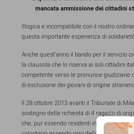
garanzia
mancata ammissione dei cittadini str
dei
diritti
Illogica e incompatibile con il nostro ordin
di
questa importante esperienza di solidariet
cittadinanza
Anche quest’anno il bando per il servizio ci
per
la clausola che lo riserva ai soli cittadini i
tutti.
competente verso le pronunce giudiziarie c
di esclusione dei giovani di origine straniera
Il 28 ottobre 2013 avanti il Tribunale di Mil
sostegno della richiesta di 4 ragazzi di ori
che, pur essendo residenti in Italia da oltre
volontario essendo privi della cittadinanza i