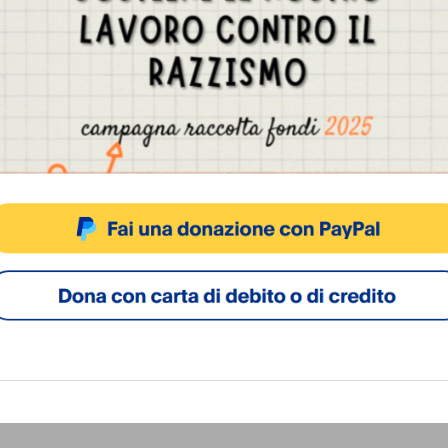
ciazioni ASGI (Associazione Studi Giuridici
nte ONLUS) vogliono ribadire che l’esclusione
Gestisci Consenso Cookie
sperienza di solidarietà non solo è illogica dal
sto sito fa uso di cookie, anche di terze parti, ma non utilizza alcun cookie di profilazio
ne, ma è incompatibile con il nostro ordinamento
 uguaglianza tra italiani e stranieri
ACCETTA
NEGA
VISUALIZZA LE PREFERENZ
Cookie Policy
Privacy Policy
pubblico impiego agli stranieri lungo
 2013 – giunta a seguito di una procedura di
 Commissione europea – che conferma che la
senziale per concorrere al perseguimento del