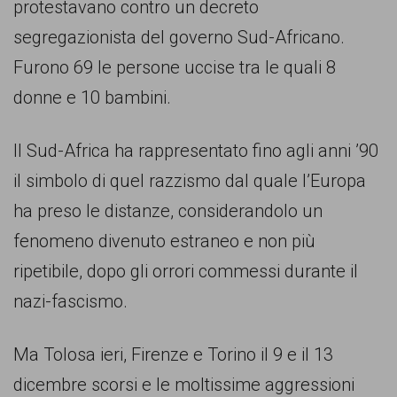
protestavano contro un decreto
comunicazione
segregazionista del governo Sud-Africano.
specificamente
Furono 69 le persone uccise tra le quali 8
dedicato
donne e 10 bambini.
al
fenomeno
Il Sud-Africa ha rappresentato fino agli anni ’90
del
il simbolo di quel razzismo dal quale l’Europa
razzismo
ha preso le distanze, considerandolo un
curato
fenomeno divenuto estraneo e non più
da
ripetibile, dopo gli orrori commessi durante il
Lunaria
nazi-fascismo.
in
collaborazione
Ma Tolosa ieri, Firenze e Torino il 9 e il 13
con
dicembre scorsi e le moltissime aggressioni