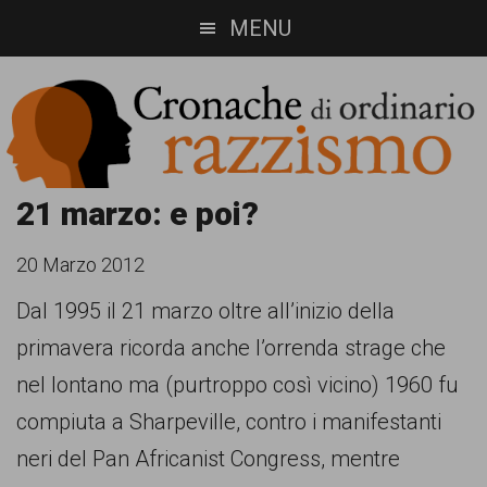
Skip
Skip
MENU
to
to
main
footer
content
Cronache
Cronachediordinariorazzismo.org
21 marzo: e poi?
è
di
20 Marzo 2012
un
ordinario
Dal 1995 il 21 marzo oltre all’inizio della
sito
primavera ricorda anche l’orrenda strage che
razzismo
di
nel lontano ma (purtroppo così vicino) 1960 fu
informazione,
compiuta a Sharpeville, contro i manifestanti
approfondimento
neri del Pan Africanist Congress, mentre
e