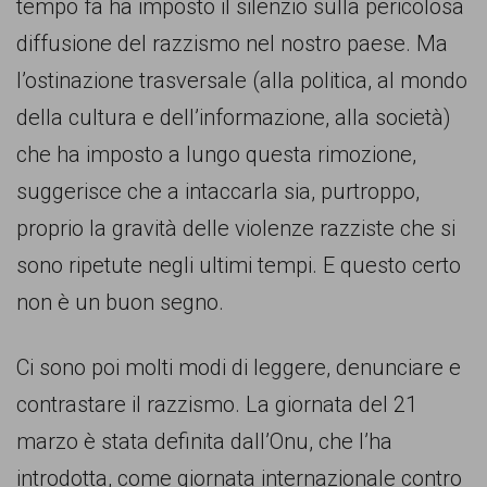
garanzia
tempo fa ha imposto il silenzio sulla pericolosa
dei
diffusione del razzismo nel nostro paese. Ma
diritti
l’ostinazione trasversale (alla politica, al mondo
di
della cultura e dell’informazione, alla società)
cittadinanza
che ha imposto a lungo questa rimozione,
per
suggerisce che a intaccarla sia, purtroppo,
tutti.
proprio la gravità delle violenze razziste che si
sono ripetute negli ultimi tempi. E questo certo
non è un buon segno.
Ci sono poi molti modi di leggere, denunciare e
contrastare il razzismo. La giornata del 21
marzo è stata definita dall’Onu, che l’ha
introdotta, come giornata internazionale contro