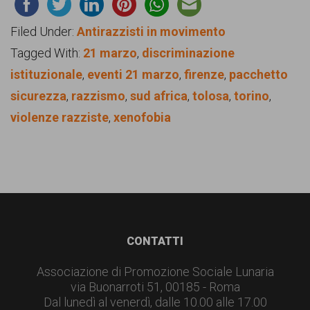
Filed Under:
Antirazzisti in movimento
Tagged With:
21 marzo
,
discriminazione
istituzionale
,
eventi 21 marzo
,
firenze
,
pacchetto
sicurezza
,
razzismo
,
sud africa
,
tolosa
,
torino
,
violenze razziste
,
xenofobia
Footer
CONTATTI
Associazione di Promozione Sociale Lunaria
via Buonarroti 51, 00185 - Roma
Dal lunedì al venerdì, dalle 10.00 alle 17.00