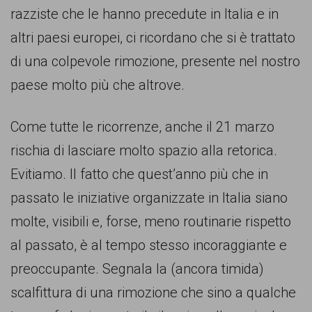
persone,
razziste che le hanno precedute in Italia e in
associazioni
altri paesi europei, ci ricordano che si è trattato
e
di una colpevole rimozione, presente nel nostro
movimenti
paese molto più che altrove.
che
si
Come tutte le ricorrenze, anche il 21 marzo
battono
rischia di lasciare molto spazio alla retorica.
per
Evitiamo. Il fatto che quest’anno più che in
le
passato le iniziative organizzate in Italia siano
pari
molte, visibili e, forse, meno routinarie rispetto
opportunità
al passato, è al tempo stesso incoraggiante e
e
preoccupante. Segnala la (ancora timida)
la
scalfittura di una rimozione che sino a qualche