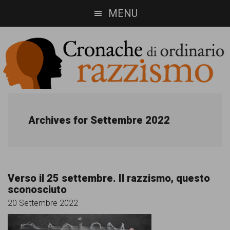
Skip
Skip
MENU
to
to
main
footer
content
Cronache
Cronachediordinariorazzismo.org
è
di
Archives for Settembre 2022
un
ordinario
sito
razzismo
di
Verso il 25 settembre. Il razzismo, questo
informazione,
sconosciuto
approfondimento
20 Settembre 2022
e