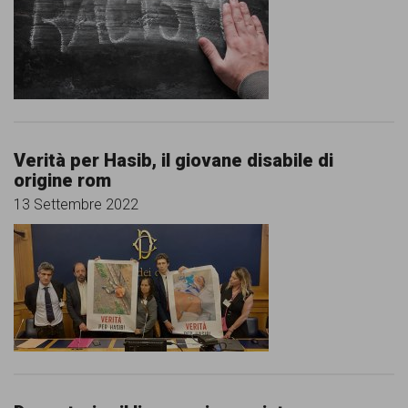
comunicazione
specificamente
dedicato
al
fenomeno
Verità per Hasib, il giovane disabile di
del
origine rom
razzismo
13 Settembre 2022
curato
da
Lunaria
in
collaborazione
con