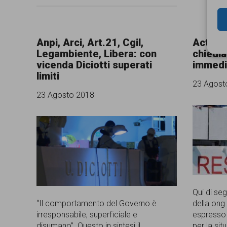
Anpi, Arci, Art.21, Cgil,
Action 
Legambiente, Libera: con
chiedi
vicenda Diciotti superati
immedi
limiti
23 Agost
23 Agosto 2018
Qui di se
“Il comportamento del Governo è
della ong 
irresponsabile, superficiale e
espresso 
disumano”. Questo in sintesi il
per la si