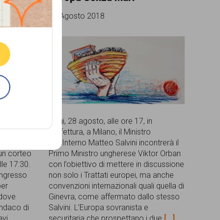
28 Agosto 2018
Oggi, 28 agosto, alle ore 17, in
nto
Prefettura, a Milano, il Ministro
zista e
dell'Interno Matteo Salvini incontrerà il
 un corteo
Primo Ministro ungherese Viktor Orban
lle 17:30.
con l’obiettivo di mettere in discussione
ingresso
non solo i Trattati europei, ma anche
per
convenzioni internazionali quali quella di
 dove
Ginevra, come affermato dallo stesso
indaco di
Salvini. L’Europa sovranista e
avi
securitaria che prospettano i due
[...]