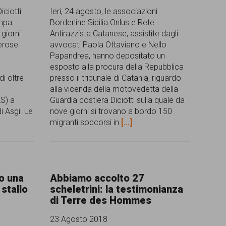
iciotti
Ieri, 24 agosto, le associazioni
ampa
Borderline Sicilia Onlus e Rete
 giorni
Antirazzista Catanese, assistite dagli
merose
avvocati Paola Ottaviano e Nello
Papandrea, hanno depositato un
esposto alla procura della Repubblica
di oltre
presso il tribunale di Catania, riguardo
alla vicenda della motovedetta della
AS) a
Guardia costiera Diciotti sulla quale da
di Asgi. Le
nove giorni si trovano a bordo 150
migranti soccorsi in
[...]
o una
Abbiamo accolto 27
 stallo
scheletrini: la testimonianza
di Terre des Hommes
23 Agosto 2018