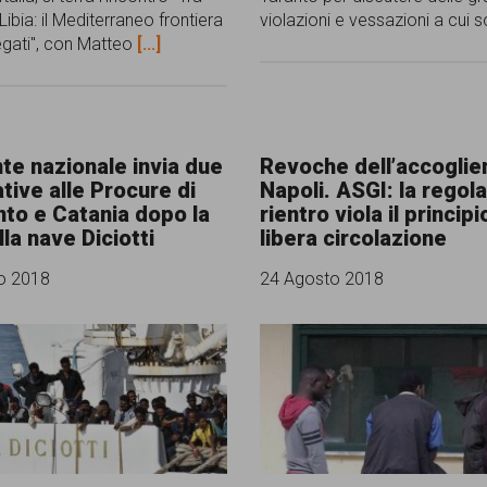
ibia: il Mediterraneo frontiera
violazioni e vessazioni a cui
 negati", con Matteo
[...]
nte nazionale invia due
Revoche dell’accoglie
tive alle Procure di
Napoli. ASGI: la regola
to e Catania dopo la
rientro viola il principi
lla nave Diciotti
libera circolazione
o 2018
24 Agosto 2018