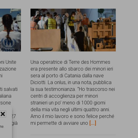
ni Unite
Una operatrice di Terre des Hommes
izzazione
era presente allo sbarco dei minori ieri
ni
sera al porto di Catania dalla nave
Diciotti. La onlus, in una nota, pubblica
ti salvati
la sua testimonianza. “Ho trascorso nei
aliana
centri di accoglienza per minori
ersone
stranieri un po’ meno di 1000 giorni
e
della mia vita negli ultimi quattro anni.
ica e 27
Amo il mio lavoro e sono felice perché
anno già
mi permette di avviare uno
[...]
ne.