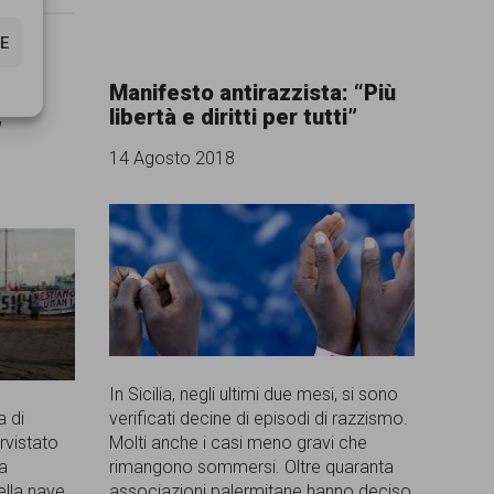
E
 “Il
Manifesto antirazzista: “Più
,
libertà e diritti per tutti”
14 Agosto 2018
In Sicilia, negli ultimi due mesi, si sono
a di
verificati decine di episodi di razzismo.
rvistato
Molti anche i casi meno gravi che
La
rimangono sommersi. Oltre quaranta
ella nave
associazioni palermitane hanno deciso