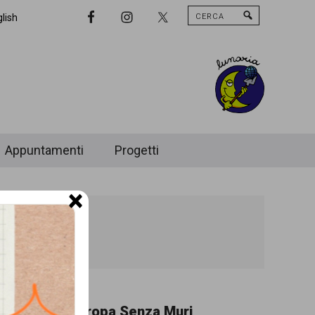
Cerca
Nav
lish
Widget
Area
Appuntamenti
Progetti
×
Corteo
Europa Senza Muri