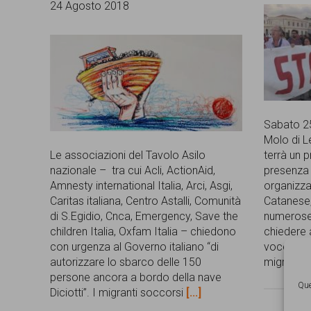
24 Agosto 2018
Sabato 25
Molo di Le
Le associazioni del Tavolo Asilo
terrà un p
nazionale – tra cui Acli, ActionAid,
presenza d
Amnesty international Italia, Arci, Asgi,
organizza
Caritas italiana, Centro Astalli, Comunità
Catanese,
di S.Egidio, Cnca, Emergency, Save the
numerose 
children Italia, Oxfam Italia – chiedono
chiedere 
con urgenza al Governo italiano “di
voce che 
autorizzare lo sbarco delle 150
migranti 
persone ancora a bordo della nave
Que
Diciotti”. I migranti soccorsi
[...]