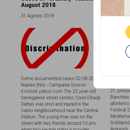
August 2018
Mediter
comunicazione
diritti 
31 Agosto 2018
specificamente
29 Agost
dedicato
al
fenomeno
del
razzismo
curato
Some documented cases 02-08-2018,
Sabato 1 
Naples (NA) - Campania Source:
da
21, presso
it.notizie.yahoo.com The 22 year-old
Lunaria
Banchina 
Senegalese street vendor, Cissé Elhadji
all'intern
Diebel, was shot and injured in the
in
Festival 
Vasto neighbourhood near the Central
Mediterra
collaborazione
Station. The young man was on the
Solidarie
street with two friends around 10 pm,
con
Amnesty It
when two people riding a scooter