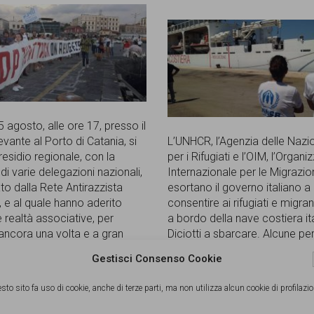
 agosto, alle ore 17, presso il
vante al Porto di Catania, si
L’UNHCR, l’Agenzia delle Nazio
residio regionale, con la
per i Rifugiati e l’OIM, l’Organ
i varie delegazioni nazionali,
Internazionale per le Migrazio
to dalla Rete Antirazzista
esortano il governo italiano a
 e al quale hanno aderito
consentire ai rifugiati e migran
realtà associative, per
a bordo della nave costiera it
ancora una volta e a gran
Diciotti a sbarcare. Alcune p
le autorità lascino sbarcare i
vulnerabili – tra cui 17 person
Gestisci Consenso Cookie
ancora a bordo della nave
[...]
bisognose di assistenza med
minori non accompagnati – h
sto sito fa uso di cookie, anche di terze parti, ma non utilizza alcun cookie di profilazio
avuto il
[...]