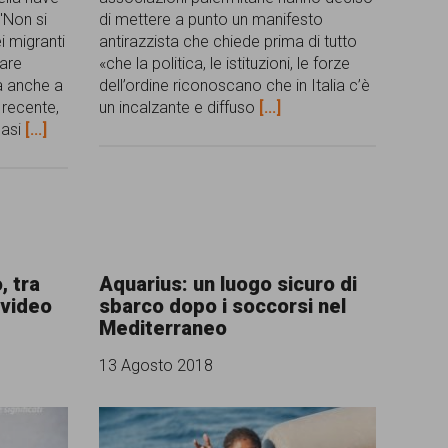
("Non si
di mettere a punto un manifesto
i migranti
antirazzista che chiede prima di tutto
dare
«che la politica, le istituzioni, le forze
a anche a
dell’ordine riconoscano che in Italia c’è
 recente,
un incalzante e diffuso
[...]
casi
[...]
, tra
Aquarius: un luogo sicuro di
 video
sbarco dopo i soccorsi nel
Mediterraneo
13 Agosto 2018