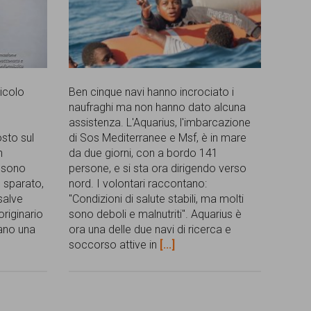
ticolo
Ben cinque navi hanno incrociato i
naufraghi ma non hanno dato alcuna
assistenza. L'Aquarius, l'imbarcazione
osto sul
di Sos Mediterranee e Msf, è in mare
n
da due giorni, con a bordo 141
i sono
persone, e si sta ora dirigendo verso
o sparato,
nord. I volontari raccontano:
salve
"Condizioni di salute stabili, ma molti
riginario
sono deboli e malnutriti". Aquarius è
ano una
ora una delle due navi di ricerca e
soccorso attive in
[...]