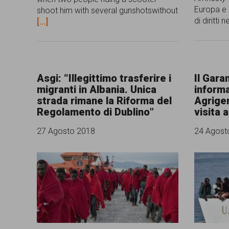
Europa e L
shoot him with several gunshotswithout
persone,
di diritti
[...]
associazioni
e
movimenti
Asgi: “Illegittimo trasferire i
Il Gara
che
migranti in Albania. Unica
informa
si
strada rimane la Riforma del
Agrigen
Regolamento di Dublino”
visita a
battono
27 Agosto 2018
24 Agost
per
le
pari
opportunità
e
la