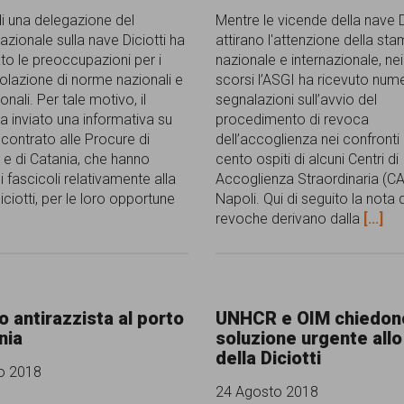
di una delegazione del
Mentre le vicende della nave D
zionale sulla nave Diciotti ha
attirano l'attenzione della st
o le preoccupazioni per i
nazionale e internazionale, nei
violazione di norme nazionali e
scorsi l’ASGI ha ricevuto nu
nali. Per tale motivo, il
segnalazioni sull’avvio del
a inviato una informativa su
procedimento di revoca
scontrato alle Procure di
dell’accoglienza nei confronti 
 e di Catania, che hanno
cento ospiti di alcuni Centri di
 fascicoli relativamente alla
Accoglienza Straordinaria (C
ciotti, per le loro opportune
Napoli. Qui di seguito la nota 
revoche derivano dalla
[...]
o antirazzista al porto
UNHCR e OIM chiedon
nia
soluzione urgente allo
della Diciotti
o 2018
24 Agosto 2018