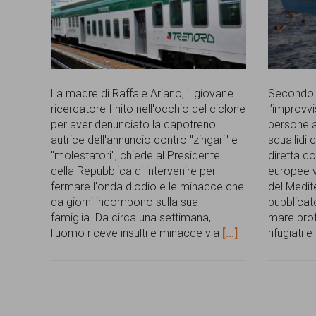
La madre di Raffale Ariano, il giovane
Secondo A
ricercatore finito nell'occhio del ciclone
l’improvv
per aver denunciato la capotreno
persone af
autrice dell'annuncio contro "zingari" e
squallidi 
"molestatori", chiede al Presidente
diretta c
della Repubblica di intervenire per
europee vo
fermare l'onda d'odio e le minacce che
del Medit
da giorni incombono sulla sua
pubblicato
famiglia. Da circa una settimana,
mare pro
l'uomo riceve insulti e minacce via
[...]
rifugiati 