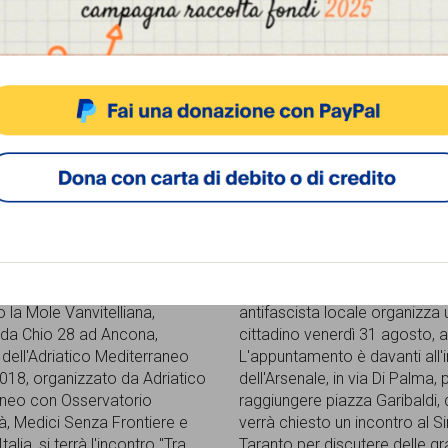
raneo frontiera di
cittadino
negati
28 Agosto 2018
o 2018
La campagna Welcome Tara
settembre, dalle ore 19 alle
insieme a tutta la Rete antiraz
 la Mole Vanvitelliana,
antifascista locale organizza
da Chio 28 ad Ancona,
cittadino venerdì 31 agosto, a
o dell'Adriatico Mediterraneo
L'appuntamento è davanti all'
2018, organizzato da Adriatico
dell'Arsenale, in via Di Palma, 
neo con Osservatorio
raggiungere piazza Garibaldi,
tà, Medici Senza Frontiere e
verrà chiesto un incontro al S
alia, si terrà l'incontro "Tra
Taranto per discutere delle gr