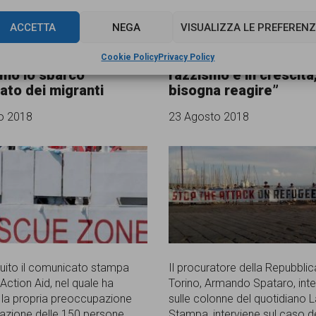
ACCETTA
NEGA
VISUALIZZA LE PREFERENZ
Aid su Diciotti:
Il procuratore Spataro:
Cookie Policy
Privacy Policy
amo lo sbarco
razzismo è in crescita
ato dei migranti
bisogna reagire”
o 2018
23 Agosto 2018
guito il comunicato stampa
Il procuratore della Repubblic
Action Aid, nel quale ha
Torino, Armando Spataro, inte
la propria preoccupazione
sulle colonne del quotidiano 
tuazione delle 150 persone
Stampa, interviene sul caso d