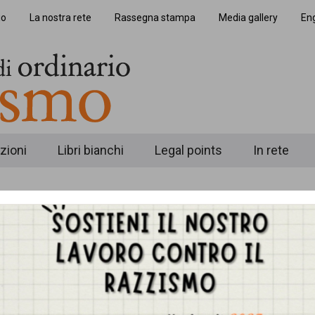
io
La nostra rete
Rassegna stampa
Media gallery
Eng
zioni
Libri bianchi
Legal points
In rete
opa e Libia: il
Diritti senza confini. 