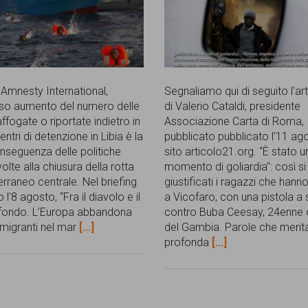
mnesty International,
Segnaliamo qui di seguito l'ar
iso aumento del numero delle
di Valerio Cataldi, presidente
fogate o riportate indietro in
Associazione Carta di Roma,
centri di detenzione in Libia è la
pubblicato pubblicato l'11 ag
onseguenza delle politiche
sito articolo21.org. “È stato u
lte alla chiusura della rotta
momento di goliardia": così s
erraneo centrale. Nel briefing
giustificati i ragazzi che hann
 l'8 agosto, “Fra il diavolo e il
a Vicofaro, con una pistola a 
fondo. L’Europa abbandona
contro Buba Ceesay, 24enne o
e migranti nel mar
[...]
del Gambia. Parole che merit
profonda
[...]