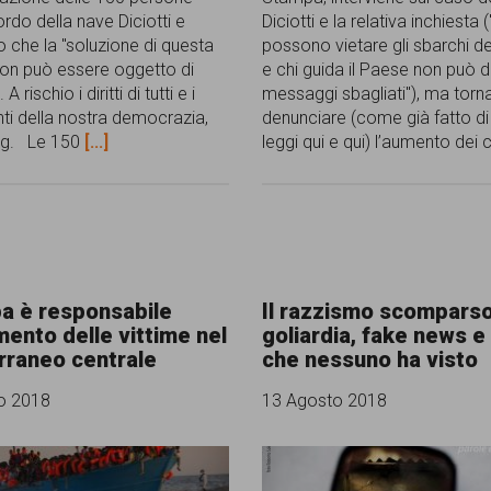
rdo della nave Diciotti e
Diciotti e la relativa inchiesta 
o che la "soluzione di questa
possono vietare gli sbarchi de
on può essere oggetto di
e chi guida il Paese non può 
 A rischio i diritti di tutti e i
messaggi sbagliati"), ma torn
i della nostra democrazia,
denunciare (come già fatto di
ong. Le 150
[...]
leggi qui e qui) l’aumento dei 
pa è responsabile
Il razzismo scomparso
mento delle vittime nel
goliardia, fake news e
rraneo centrale
che nessuno ha visto
o 2018
13 Agosto 2018