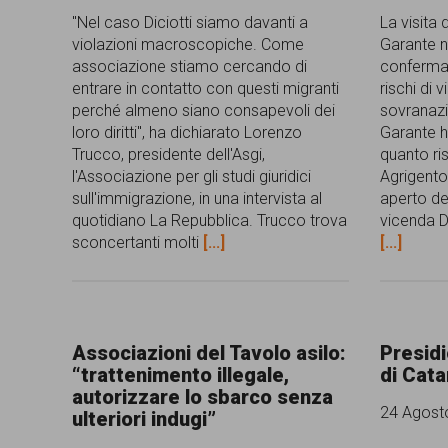
garanzia
"Nel caso Diciotti siamo davanti a
La visita 
violazioni macroscopiche. Come
Garante na
dei
associazione stiamo cercando di
confermat
diritti
entrare in contatto con questi migranti
rischi di 
perché almeno siano consapevoli dei
sovranazio
di
loro diritti", ha dichiarato Lorenzo
Garante h
cittadinanza
Trucco, presidente dell'Asgi,
quanto ri
l'Associazione per gli studi giuridici
Agrigento
per
sull'immigrazione, in una intervista al
aperto dei
tutti.
quotidiano La Repubblica. Trucco trova
vicenda Di
sconcertanti molti
[...]
[...]
Associazioni del Tavolo asilo:
Presidi
“trattenimento illegale,
di Cata
autorizzare lo sbarco senza
24 Agost
ulteriori indugi”