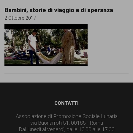
Bambini, storie di viaggio e di speranza
2 Ottobre 2017
Footer
CONTATTI
Associazione di Promozione Sociale Lunaria
via Buonarroti 51, 00185 - Roma
Dal lunedì al venerdì, dalle 10.00 alle 17.00