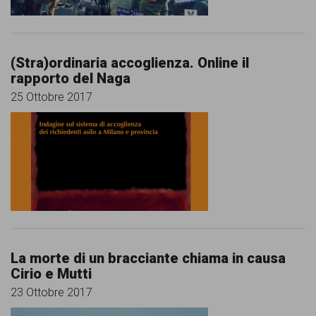
garanzia
dei
diritti
(Stra)ordinaria accoglienza. Online il
di
rapporto del Naga
cittadinanza
25 Ottobre 2017
per
tutti.
La morte di un bracciante chiama in causa
Cirio e Mutti
23 Ottobre 2017