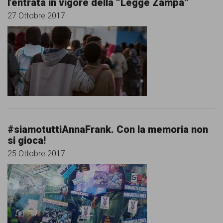
l’entrata in vigore della “Legge Zampa”
persone,
27 Ottobre 2017
associazioni
e
movimenti
che
si
battono
per
#siamotuttiAnnaFrank. Con la memoria non
le
si gioca!
25 Ottobre 2017
pari
opportunità
e
la