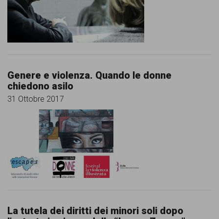
comunicazione
specificamente
dedicato
al
fenomeno
Genere e violenza. Quando le donne
chiedono asilo
del
31 Ottobre 2017
razzismo
curato
da
Lunaria
in
collaborazione
con
La tutela dei diritti dei minori soli dopo