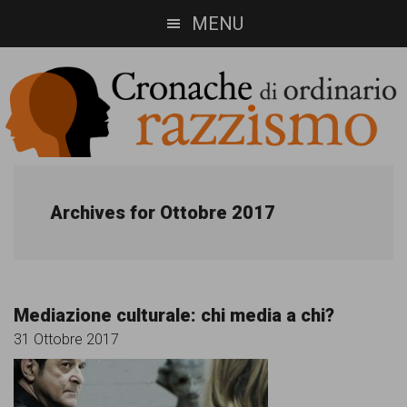
Skip
Skip
MENU
to
to
main
footer
content
Cronache
Cronachediordinariorazzismo.org
è
di
Archives for Ottobre 2017
un
ordinario
sito
razzismo
di
Mediazione culturale: chi media a chi?
informazione,
31 Ottobre 2017
approfondimento
e