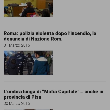
comunicazione
specificamente
dedicato
al
Roma: polizia violenta dopo l’incendio, la
fenomeno
denuncia di Nazione Rom.
del
31 Marzo 2015
razzismo
curato
da
Lunaria
in
L’ombra lunga di “Mafia Capitale”… anche in
collaborazione
provincia di Pisa
con
30 Marzo 2015