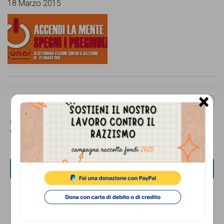
18 Marzo 2015
×
Qui fa bene
Gestisci Consenso Cookie
18 Marzo 2015
Questo sito fa uso di cookie, anche di terze parti, ma non utilizza alcun cookie
di profilazione.
ACCETTA
NEGA
Isis: Nessun piano organizzato sino ad oggi
VISUALIZZA LE PREFERENZE
contro l’Italia.