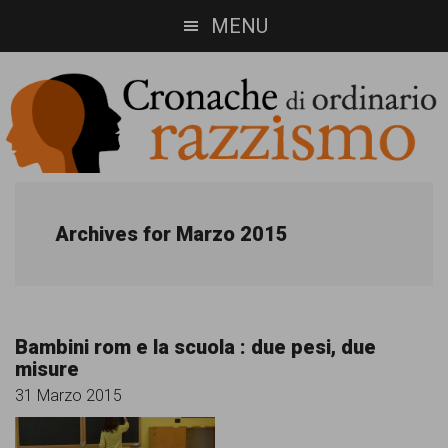
Skip
Skip
MENU
to
to
main
footer
content
Cronache
Cronachediordinariorazzismo.org
è
di
Archives for Marzo 2015
un
ordinario
sito
razzismo
di
Bambini rom e la scuola : due pesi, due
informazione,
misure
approfondimento
31 Marzo 2015
e