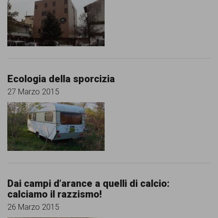
persone,
associazioni
e
movimenti
che
Ecologia della sporcizia
si
27 Marzo 2015
battono
per
le
pari
opportunità
Dai campi d’arance a quelli di calcio:
e
calciamo il razzismo!
la
26 Marzo 2015