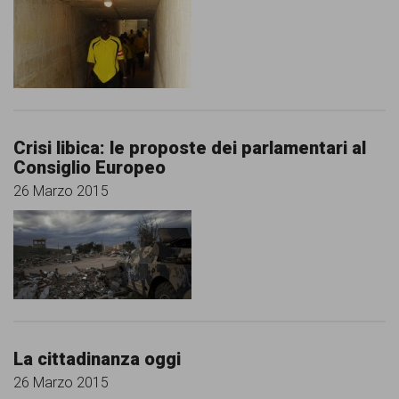
garanzia
dei
diritti
di
cittadinanza
Crisi libica: le proposte dei parlamentari al
per
Consiglio Europeo
tutti.
26 Marzo 2015
La cittadinanza oggi
26 Marzo 2015