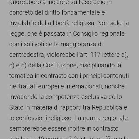
andrebbero a incidere sull’esercizio in
persone,
concreto del diritto fondamentale e
associazioni
inviolabile della libertà religiosa. Non solo: la
e
legge, che è passata in Consiglio regionale
movimenti
con i soli voti della maggioranza di
che
centrodestra, violerebbe l’art. 117 lettere a),
si
c) e h) della Costituzione, disciplinando la
battono
tematica in contrasto con i principi contenuti
per
nei trattati europei e internazionali, nonché
le
invadendo la competenza esclusiva dello
pari
Stato in materia di rapporti tra Repubblica e
opportunità
le confessioni religiose. La norma regionale
e
sembrerebbe essere inoltre in contrasto
la
con l’art. 118 comma 3 Cost., che affida alla