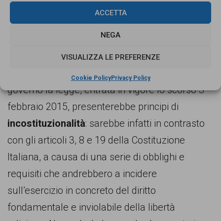
Il
Consiglio dei Ministri ha impugnato davanti
ACCETTA
alla Corte Costituzionale
la
legge 2/2015
NEGA
della Regione Lombardia ‘Principi per la
pianificazione delle attrezzature religiose0
–
VISUALIZZA LE PREFERENZE
la cosiddetta ‘
legge anti-moschee
‘. Secondo il
Cookie Policy
Privacy Policy
governo la legge, entrata in vigore lo scorso 3
febbraio 2015, presenterebbe principi di
incostituzionalità
: sarebbe infatti in contrasto
con gli articoli 3, 8 e 19 della Costituzione
Italiana, a causa di una serie di obblighi e
requisiti che andrebbero a incidere
sull’esercizio in concreto del diritto
fondamentale e inviolabile della libertà