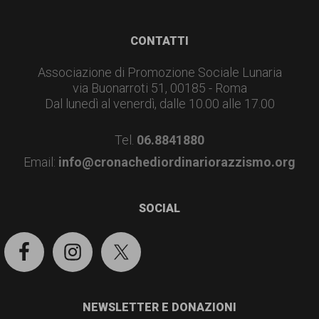
Footer
CONTATTI
Associazione di Promozione Sociale Lunaria
via Buonarroti 51, 00185 - Roma
Dal lunedì al venerdì, dalle 10.00 alle 17.00
Tel.
06.8841880
Email:
info@cronachediordinariorazzismo.org
SOCIAL
NEWSLETTER E DONAZIONI