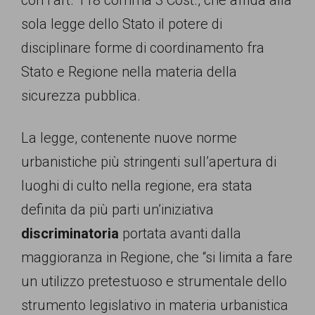
garanzia
sola legge dello Stato il potere di
dei
disciplinare forme di coordinamento fra
diritti
Stato e Regione nella materia della
di
sicurezza pubblica.
cittadinanza
per
La legge, contenente nuove norme
tutti.
urbanistiche più stringenti sull’apertura di
luoghi di culto nella regione, era stata
definita da più parti un’iniziativa
discriminatoria
portata avanti dalla
maggioranza in Regione, che “si limita a fare
un utilizzo pretestuoso e strumentale dello
strumento legislativo in materia urbanistica