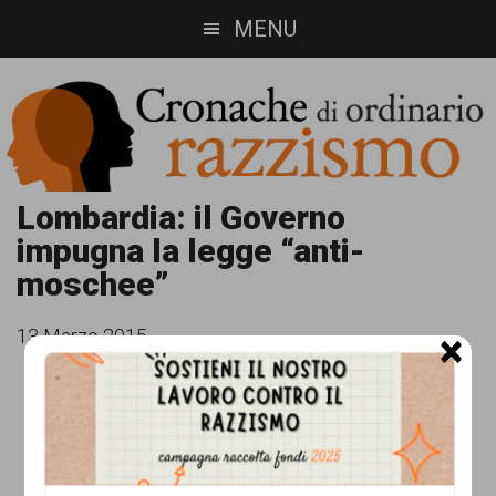
Skip
Skip
MENU
to
to
main
footer
content
Cronache
Cronachediordinariorazzismo.org
Lombardia: il Governo
impugna la legge “anti-
è
di
moschee”
un
ordinario
sito
13 Marzo 2015
×
razzismo
di
informazione,
approfondimento
e