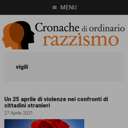
Skip
Skip
MENU
to
to
main
footer
content
Cronache
Cronachediordinariorazzismo.org
è
di
vigili
un
ordinario
sito
razzismo
di
Un 25 aprile di violenze nei confronti di
informazione,
cittadini stranieri
approfondimento
27 Aprile 2021
e