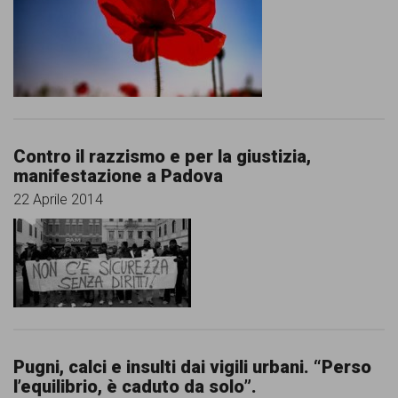
comunicazione
specificamente
dedicato
al
fenomeno
Contro il razzismo e per la giustizia,
del
manifestazione a Padova
razzismo
22 Aprile 2014
curato
da
Lunaria
in
collaborazione
Pugni, calci e insulti dai vigili urbani. “Perso
con
l’equilibrio, è caduto da solo”.