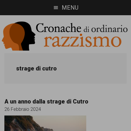
Skip
Skip
MENU
to
to
main
footer
content
Cronache
Cronachediordinariorazzismo.org
è
di
strage di cutro
un
ordinario
sito
razzismo
di
A un anno dalla strage di Cutro
informazione,
26 Febbraio 2024
approfondimento
e