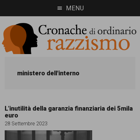
Skip
Skip
MENU
to
to
main
footer
content
Cronache
Cronachediordinariorazzismo.org
è
di
ministero dell'interno
un
ordinario
sito
razzismo
di
L’inutilità della garanzia finanziaria dei 5mila
informazione,
euro
approfondimento
28 Settembre 2023
e