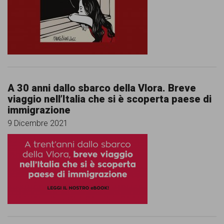
comunicazione
specificamente
dedicato
al
fenomeno
A 30 anni dallo sbarco della Vlora. Breve
del
viaggio nell’Italia che si è scoperta paese di
razzismo
immigrazione
9 Dicembre 2021
curato
da
Lunaria
in
collaborazione
con