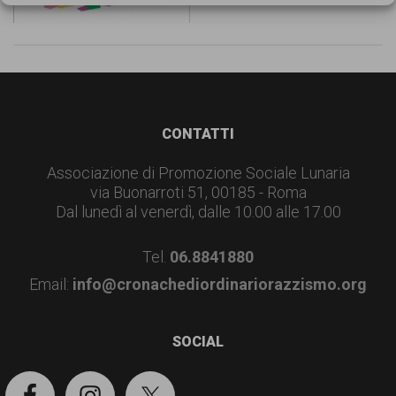
garanzia
dei
diritti
di
cittadinanza
Footer
CONTATTI
per
Associazione di Promozione Sociale Lunaria
tutti.
via Buonarroti 51, 00185 - Roma
Dal lunedì al venerdì, dalle 10.00 alle 17.00
Tel.
06.8841880
Email:
info@cronachediordinariorazzismo.org
SOCIAL