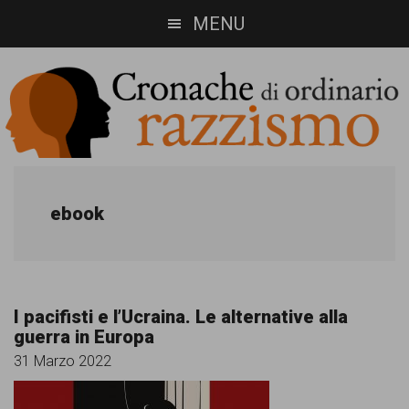
Skip
Skip
MENU
to
to
main
footer
content
Cronache
Cronachediordinariorazzismo.org
è
di
ebook
un
ordinario
sito
razzismo
di
I pacifisti e l’Ucraina. Le alternative alla
informazione,
guerra in Europa
approfondimento
31 Marzo 2022
e