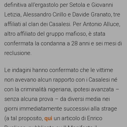
garanzia
definitiva all’ergastolo per Setola e Giovanni
dei
Letizia, Alessandro Cirillo e Davide Granato, tre
diritti
affiliati al clan dei Casalesi. Per Antonio Alluce,
di
altro affiliato del gruppo mafioso, è stata
cittadinanza
confermata la condanna a 28 anni e sei mesi di
per
reclusione.
tutti.
Le indagini hanno confermato che le vittime
non avevano alcun rapporto con i Casalesi né
con la criminalità nigeriana, ipotesi avanzata –
senza alcuna prova – da diversi media nei
giorni immediatamente successivi alla strage
(a tal proposito,
qui
un articolo di Enrico