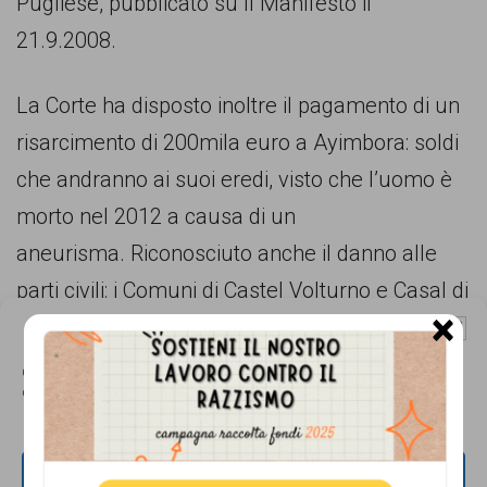
Pugliese, pubblicato su Il Manifesto il
21.9.2008.
La Corte ha disposto inoltre il pagamento di un
risarcimento di 200mila euro a Ayimbora: soldi
che andranno ai suoi eredi, visto che l’uomo è
morto nel 2012 a causa di un
aneurisma. Riconosciuto anche il danno alle
parti civili: i Comuni di Castel Volturno e Casal di
×
Principe, il centro sociale di Caserta Ex
Gestisci Consenso Cookie
Canapificio e l’Associazione Mò Basta.
Questo sito fa uso di cookie, anche di terze parti, ma non utilizza alcun cookie
di profilazione.
L’Ex Canapificio ha espresso soddisfazione per
la sentenza, lamentando però la mancanza di
ACCETTA