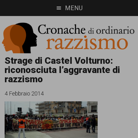
Skip
Skip
MENU
to
to
main
footer
content
Cronache
Cronachediordinariorazzismo.org
Strage di Castel Volturno:
riconosciuta l’aggravante di
è
di
razzismo
un
ordinario
sito
4 Febbraio 2014
razzismo
di
informazione,
approfondimento
e