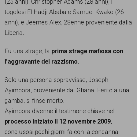
(25 anni), Christopher Adams (28 anni), i
persone,
togolesi El Hadji Ababa e Samuel Kwako (26
associazioni
anni), e Jeemes Alex, 28enne proveniente dalla
e
Liberia.
movimenti
che
Fu una strage, la
prima strage mafiosa con
si
l’aggravante del razzismo
.
battono
per
Solo una persona sopravvisse, Joseph
le
Ayimbora, proveniente dal Ghana. Ferito a una
pari
gamba, si finse morto.
opportunità
Ayimbora divenne il testimone chiave nel
e
processo iniziato il 12 novembre 2009
,
la
conclusosi pochi giorni fa con la condanna