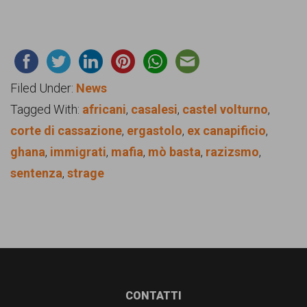
Filed Under:
News
Tagged With:
africani
,
casalesi
,
castel volturno
,
corte di cassazione
,
ergastolo
,
ex canapificio
,
ghana
,
immigrati
,
mafia
,
mò basta
,
razizsmo
,
sentenza
,
strage
Footer
CONTATTI