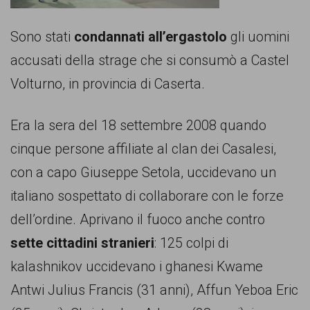
comunicazione
specificamente
Sono stati
condannati all’ergastolo
gli uomini
dedicato
accusati della strage che si consumò a Castel
al
Volturno, in provincia di Caserta.
fenomeno
Era la sera del 18 settembre 2008 quando
del
cinque persone affiliate al clan dei Casalesi,
razzismo
con a capo Giuseppe Setola, uccidevano un
curato
italiano sospettato di collaborare con le forze
da
dell’ordine. Aprivano il fuoco anche contro
Lunaria
sette cittadini stranieri
: 125 colpi di
in
kalashnikov uccidevano i ghanesi Kwame
collaborazione
Antwi Julius Francis (31 anni), Affun Yeboa Eric
con