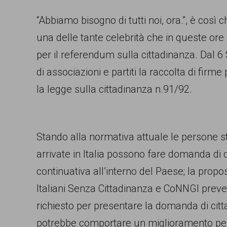
persone,
“Abbiamo bisogno di tutti noi, ora.”, è così c
associazioni
una delle tante celebrità che in queste ore
e
per il referendum sulla cittadinanza. Dal 6 
movimenti
di associazioni e partiti la raccolta di fir
che
la legge sulla cittadinanza n.91/92.
si
battono
per
Stando alla normativa attuale le persone str
le
arrivate in Italia possono fare domanda di 
pari
continuativa all’interno del Paese; la prop
opportunità
Italiani Senza Cittadinanza e CoNNGI preved
e
richiesto per presentare la domanda di ci
la
potrebbe comportare un miglioramento per t