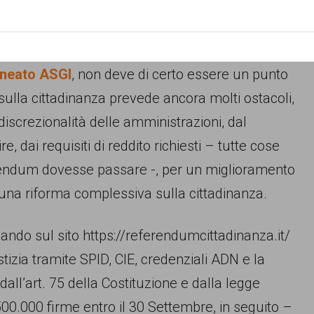
 legittimi la presenza sul suolo italiano.
accogliendo le firme – in rapida crescita nelle
ineato ASGI
, non deve di certo essere un punto
 sulla cittadinanza prevede ancora molti ostacoli,
discrezionalità delle amministrazioni, dal
, dai requisiti di reddito richiesti – tutte cose
erendum dovesse passare -, per un miglioramento
una riforma complessiva sulla cittadinanza.
dando sul sito https://referendumcittadinanza.it/
tizia tramite SPID, CIE, credenziali ADN e la
all’art. 75 della Costituzione e dalla legge
0.000 firme entro il 30 Settembre, in seguito –