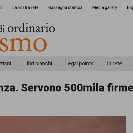
io
La nostra rete
Rassegna stampa
Media gallery
Eng
zioni
Libri bianchi
Legal points
In rete
za. Servono 500mila firme 