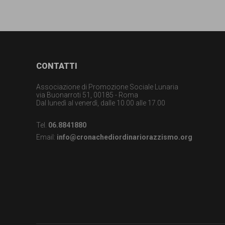
Footer
CONTATTI
Associazione di Promozione Sociale Lunaria
via Buonarroti 51, 00185 - Roma
Dal lunedì al venerdì, dalle 10.00 alle 17.00
Tel.
06.8841880
Email:
info@cronachediordinariorazzismo.org