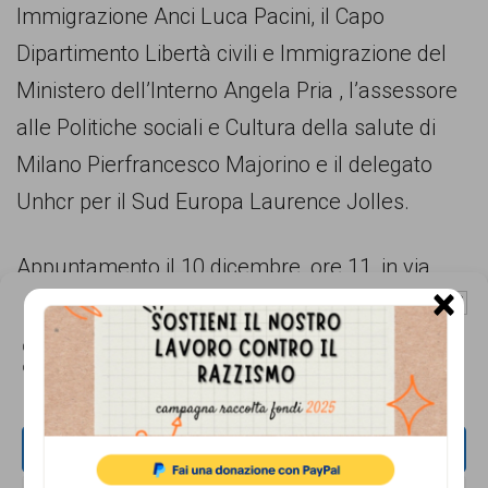
persone,
Immigrazione Anci Luca Pacini, il Capo
associazioni
Dipartimento Libertà civili e Immigrazione del
e
Ministero dell’Interno Angela Pria , l’assessore
movimenti
alle Politiche sociali e Cultura della salute di
che
Milano Pierfrancesco Majorino e il delegato
si
Unhcr per il Sud Europa Laurence Jolles.
battono
per
Appuntamento il 10 dicembre, ore 11, in via
×
le
Vivaio 7, Milano.
Gestisci Consenso Cookie
pari
Questo sito fa uso di cookie, anche di terze parti, ma non utilizza alcun cookie
Per maggiori informazioni:
di profilazione.
opportunità
http://www.serviziocentrale.it/
e
la
ACCETTA