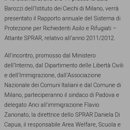
comunicazione
Barozzi dell’Istituto dei Ciechi di Milano, verrà
specificamente
presentato il Rapporto annuale del Sistema di
dedicato
Protezione per Richiedenti Asilo e Rifugiati –
al
Atlante SPRAR, relativo all’anno 2011/2012.
fenomeno
del
All’incontro, promosso dal Ministero
razzismo
dell’Interno, dal Dipartimento delle Libertà Civili
curato
e dell’Immigrazione, dall’Associazione
da
Nazionale dei Comuni Italiani e dal Comune di
Lunaria
Milano, parteciperanno il sindaco di Padova e
in
delegato Anci all’immigrazione Flavio
collaborazione
Zanonato, la direttrice dello SPRAR Daniela Di
con
Capua, il responsabile Area Welfare, Scuola e