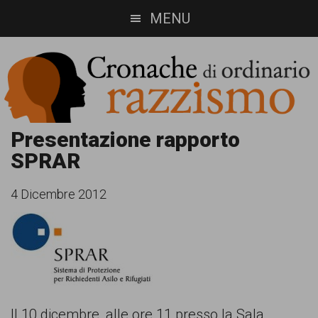
Skip
Skip
MENU
to
to
main
footer
content
Cronache
Cronachediordinariorazzismo.org
Presentazione rapporto
SPRAR
è
di
un
ordinario
4 Dicembre 2012
sito
razzismo
di
informazione,
approfondimento
e
Il 10 dicembre, alle ore 11 presso la Sala