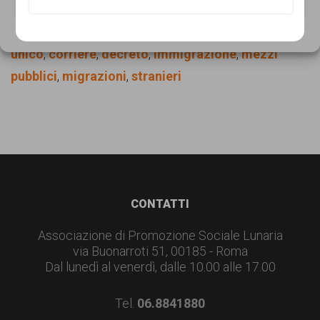
garanzia
VISUALIZZA LE PREFERENZE
Filed Under:
News
dei
Tagged With:
autisti
,
bontempelli
,
bus
,
contratto
Cookie Policy
Privacy Policy
diritti
unico
,
corriere
,
decreto
,
immigrazione
,
mezzi
di
pubblici
,
migrazioni
,
stranieri
cittadinanza
per
tutti.
Footer
CONTATTI
Associazione di Promozione Sociale Lunaria
via Buonarroti 51, 00185 - Roma
Dal lunedì al venerdì, dalle 10.00 alle 17.00
Tel.
06.8841880