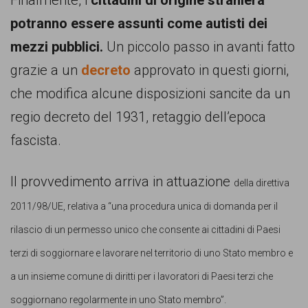
Finalmente, i
cittadini di origine straniera
comunicazione
potranno essere assunti come autisti dei
specificamente
mezzi pubblici.
Un piccolo passo in avanti fatto
dedicato
grazie a un
decreto
approvato in questi giorni,
al
che modifica alcune disposizioni sancite da un
fenomeno
regio decreto del 1931, retaggio dell’epoca
del
fascista.
razzismo
curato
Il provvedimento arriva in attuazione
della direttiva
da
2011/98/UE, relativa a “
una procedura unica di domanda per il
Lunaria
rilascio di un permesso unico che consente ai cittadini di Paesi
in
terzi di soggiornare e lavorare nel territorio di uno Stato membro e
collaborazione
a un insieme comune di diritti per i lavoratori di Paesi terzi che
con
soggiornano regolarmente in uno Stato membro”.