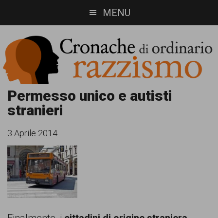
Skip
Skip
MENU
to
to
main
footer
content
Cronache
Cronachediordinariorazzismo.org
Permesso unico e autisti
stranieri
è
di
un
ordinario
3 Aprile 2014
sito
razzismo
di
informazione,
approfondimento
e