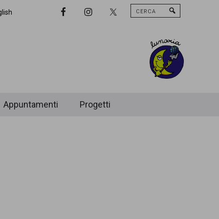
Cerca
Nav
lish
Widget
Area
Appuntamenti
Progetti