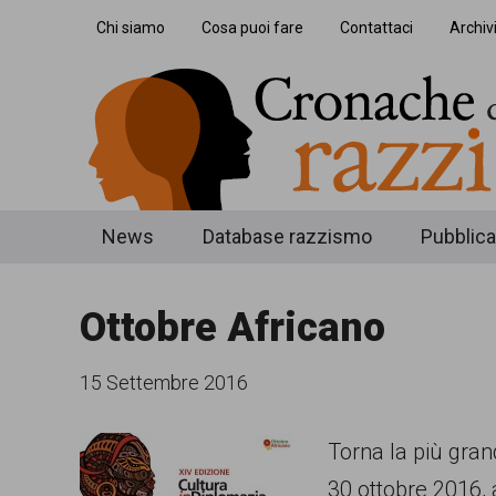
Skip
Skip
Skip
Chi siamo
Cosa puoi fare
Contattaci
Archiv
to
to
to
main
secondary
footer
content
menu
Cronache
Cronachediordinariorazzismo.org
News
Database razzismo
Pubblica
è
di
un
Ottobre Africano
ordinario
sito
razzismo
di
15 Settembre 2016
informazione,
Torna la più gra
approfondimento
30 ottobre 2016, 
e