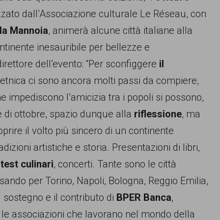
zzato dall’Associazione culturale Le Réseau, con
lla Mannoia
, animerà alcune città italiane alla
ntinente inesauribile per bellezze e
irettore dell’evento: “Per sconfiggere
il
ietnica ci sono ancora molti passi da compiere,
e impediscono l’amicizia tra i popoli si possono,
e di ottobre, spazio dunque alla
riflessione
, ma
prire il volto più sincero di un continente
izioni artistiche e storia. Presentazioni di libri,
test culinari
, concerti. Tante sono le città
sando per Torino, Napoli, Bologna, Reggio Emilia,
 sostegno e il contributo di
BPER Banca
,
e le associazioni che lavorano nel mondo della