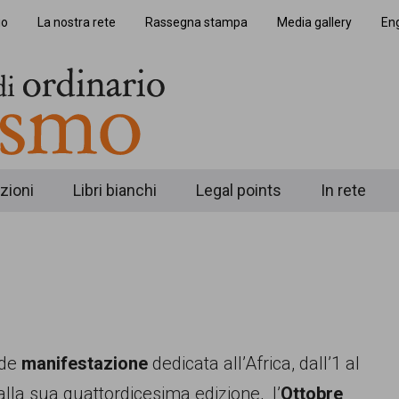
io
La nostra rete
Rassegna stampa
Media gallery
Eng
zioni
Libri bianchi
Legal points
In rete
nde
manifestazione
dedicata all’Africa, dall’1 al
alla sua quattordicesima edizione, l’
Ottobre