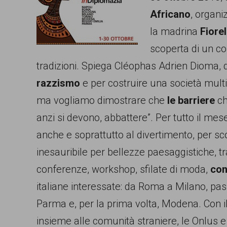
Africano
, organi
comunicazione
la madrina
Fiore
specificamente
scoperta di un co
dedicato
tradizioni. Spiega Cléophas Adrien Dioma, d
al
razzismo
e per costruire una società mult
fenomeno
ma vogliamo dimostrare che
le barriere
ch
del
anzi si devono, abbattere”. Per tutto il mes
razzismo
anche e soprattutto al divertimento, per sco
curato
inesauribile per bellezze paesaggistiche, trad
da
conferenze, workshop, sfilate di moda,
con
Lunaria
italiane interessate: da Roma a Milano, pas
in
Parma e, per la prima volta, Modena. Con il
collaborazione
insieme alle comunità straniere, le Onlus 
con