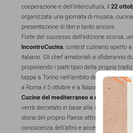
cooperazione e dell’Intercultura, il
22 otto
persone,
organizzata una giornata di musica, cucina e
associazioni
presentazione di libri e tanto ancora.
e
Forte del successo dell’edizione scorsa, un
movimenti
IncontroCucina
, contest culinario aperto a
che
italiano. Gli chef amatoriali si sfideranno 
si
proponendo i piatti tipici della propria tradi
battono
tappa a Torino nell’ambito della manifestaz
per
a Roma il 5 ottobre e a Napoli il 14 ottobre
le
Cucine del mediterraneo e non solo
”. Il 
pari
verrà decretato in base alla sua abilità ai f
opportunità
storia del proprio Paese attraverso l’
arte 
e
conoscenza dell’altro e accendere la curio
la
Que