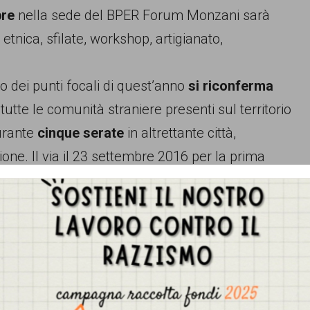
bre
nella sede del BPER Forum Monzani sarà
tnica, sfilate, workshop, artigianato,
o dei punti focali di quest’anno
si riconferma
 tutte le comunità straniere presenti sul territorio
durante
cinque serate
in altrettante città,
zione. Il via il 23 settembre 2016 per la prima
ione Terra Madre, poi Bologna il 26, Milano il 29,
 nell’ambito della manifestazione “
Intrecci: le
vincitore sarà premiato a Roma a fine ottobre e
ornelli, ma anche alla capacità di raccontare la
gastronomica
. E proprio per favorire la
Gestisci Consenso Cookie
sità, anche quest’anno la chiusura di Ottobre
sto sito fa uso di cookie, anche di terze parti, ma non utilizza alcun cookie di profilazio