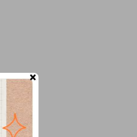
×
ne.