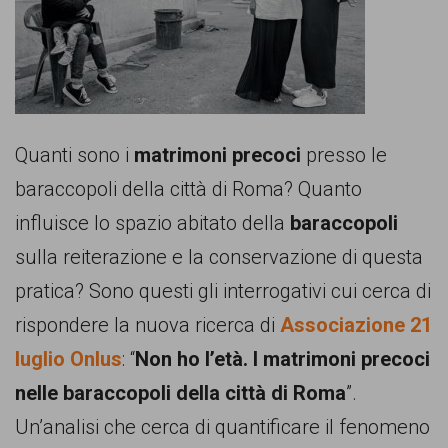
comunicazione
specificamente
dedicato
al
fenomeno
Quanti sono i
matrimoni precoci
presso le
del
baraccopoli della città di Roma? Quanto
razzismo
influisce lo spazio abitato della
baraccopoli
curato
sulla reiterazione e la conservazione di questa
da
pratica? Sono questi gli interrogativi cui cerca di
Lunaria
rispondere la nuova ricerca di
Associazione 21
in
luglio Onlus
: “
Non ho l’età. I matrimoni precoci
collaborazione
nelle baraccopoli della città di Roma
”.
con
Un’analisi che cerca di quantificare il fenomeno