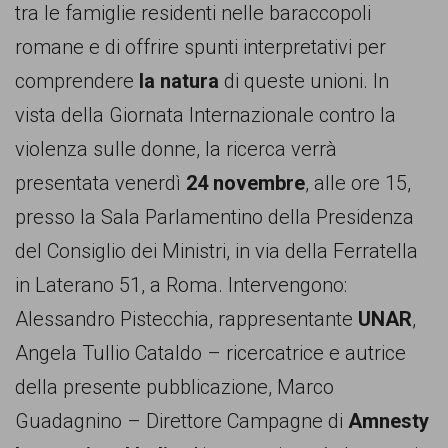
persone,
tra le famiglie residenti nelle baraccopoli
associazioni
romane e di offrire spunti interpretativi per
e
comprendere
la natura
di queste unioni. In
movimenti
vista della Giornata Internazionale contro la
che
violenza sulle donne, la ricerca verrà
si
presentata venerdì
24 novembre
, alle ore 15,
battono
presso la Sala Parlamentino della Presidenza
per
del Consiglio dei Ministri, in via della Ferratella
le
in Laterano 51, a Roma. Intervengono:
pari
Alessandro Pistecchia, rappresentante
UNAR
,
opportunità
Angela Tullio Cataldo – ricercatrice e autrice
e
della presente pubblicazione, Marco
la
Guadagnino – Direttore Campagne di
Amnesty