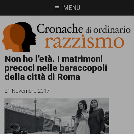
Skip
Skip
MENU
to
to
main
footer
content
Cronache
Cronachediordinariorazzismo.org
Non ho l’età. I matrimoni
precoci nelle baraccopoli
è
di
della città di Roma
un
ordinario
sito
21 Novembre 2017
razzismo
di
informazione,
approfondimento
e