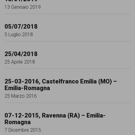
persone,
13 Gennaio 2019
associazioni
e
05/07/2018
movimenti
5 Luglio 2018
che
si
25/04/2018
25 Aprile 2018
battono
per
25-03-2016, Castelfranco Emilia (MO) –
le
Emilia-Romagna
pari
25 Marzo 2016
opportunità
e
07-12-2015, Ravenna (RA) – Emilia-
Romagna
la
7 Dicembre 2015