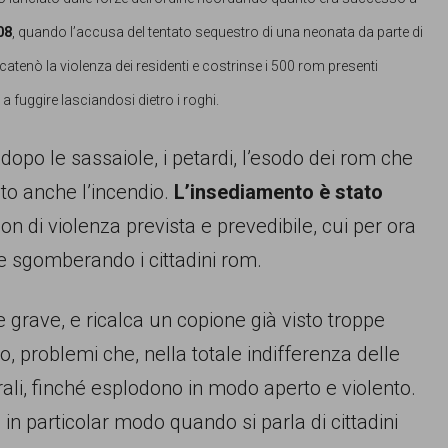
08
, quando l’accusa del tentato sequestro di una neonata da parte di
tenò la violenza dei residenti e costrinse i 500 rom presenti
a fuggire lasciandosi dietro i roghi.
, dopo le sassaiole, i petardi, l’esodo dei rom che
to anche l’incendio.
L’insediamento è stato
ion di violenza prevista e prevedibile, cui per ora
e sgomberando i cittadini rom.
rave, e ricalca un copione già visto troppe
o, problemi che, nella totale indifferenza delle
turali, finché esplodono in modo aperto e violento.
 in particolar modo quando si parla di cittadini