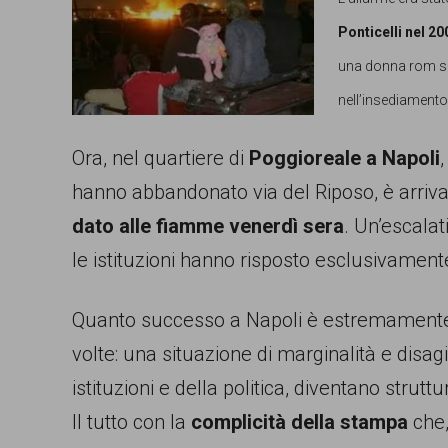
comunicazione
Ponticelli nel 20
specificamente
una donna rom sca
dedicato
nell’insediamento 
al
Ora, nel quartiere di
Poggioreale a Napoli
fenomeno
hanno abbandonato via del Riposo, è arriva
del
dato alle fiamme venerdì sera
. Un’escalat
razzismo
le istituzioni hanno risposto esclusivament
curato
da
Quanto successo a Napoli è estremamente g
Lunaria
volte: una situazione di marginalità e disagi
in
istituzioni e della politica, diventano strut
collaborazione
Il tutto con la
complicità della stampa
che,
con