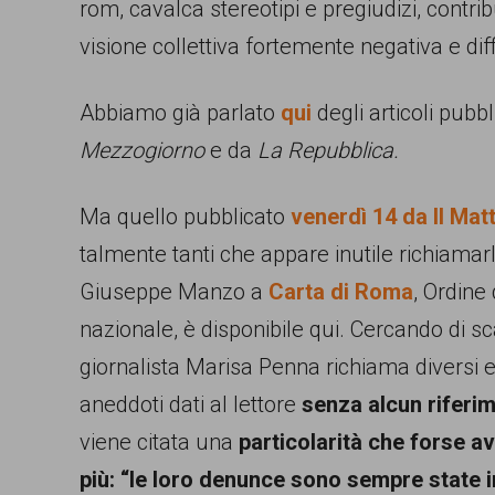
rom, cavalca stereotipi e pregiudizi, contr
persone,
visione collettiva fortemente negativa e diff
associazioni
e
Abbiamo già parlato
qui
degli articoli pubb
movimenti
Mezzogiorno
e da
La Repubblica.
che
si
Ma quello pubblicato
venerdì 14 da Il Mat
battono
talmente tanti che appare inutile richiamarli 
per
Giuseppe Manzo a
Carta di Roma
, Ordine
le
nazionale, è disponibile qui. Cercando di sc
pari
giornalista Marisa Penna richiama diversi ep
opportunità
aneddoti dati al lettore
senza alcun riferim
e
viene citata una
particolarità che forse a
la
più: “le loro denunce sono sempre state 