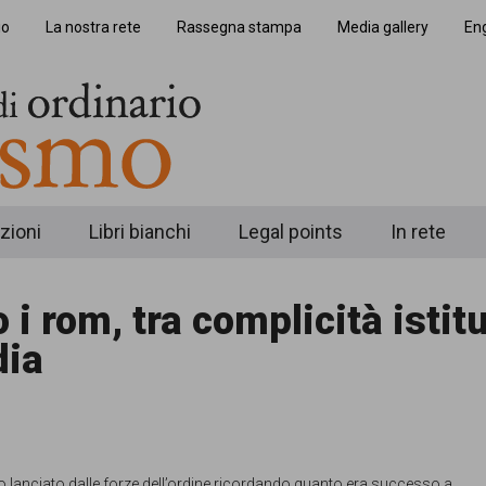
io
La nostra rete
Rassegna stampa
Media gallery
Eng
zioni
Libri bianchi
Legal points
In rete
 i rom, tra complicità istit
dia
to lanciato dalle forze dell’ordine ricordando quanto era successo a