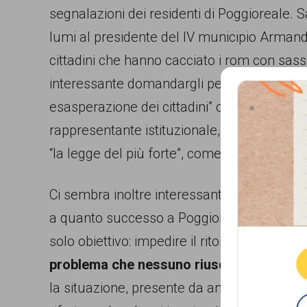
garanzia
segnalazioni dei residenti di Poggioreale.
dei
lumi al presidente del IV municipio Armand
diritti
cittadini che hanno cacciato i rom con sa
di
interessante domandargli perché, se era a 
cittadinanza
esasperazione dei cittadini” come ha dichi
per
rappresentante istituzionale, un percorso 
tutti.
“la legge del più forte”, come ha dichiarato 
Ci sembra inoltre interessante notare un
al
Que
a quanto successo a Poggioreale. Leandro 
solo obiettivo: impedire il ritorno dei rom a 
problema che nessuno riusciva neppure 
la situazione, presente da anni: una totale 