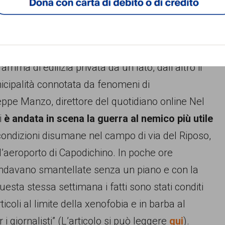
di “
episodio pretestuoso
”.
economici e strettamente elettorali
: liberare i
amma di edilizia privata da un lato, dall’altro il
icipalità connotata da fenomeni di
eppe Manzo, direttore del quotidiano online Nel
i
è andata in scena la guerra al nemico più utile
 condizioni disumane nel campo di via del Riposo,
 e l’aeroporto di Capodichino. In poche ore
ndavano smantellate senza un piano e con la
esta stessa settimana i fatti sono stati conditi
icoli al limite della xenofobia e in barba al
r i giornalisti” (L’articolo si può leggere
qui
).