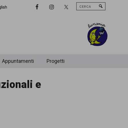
Cerca
Nav
lish
Widget
Area
Appuntamenti
Progetti
uzionali e