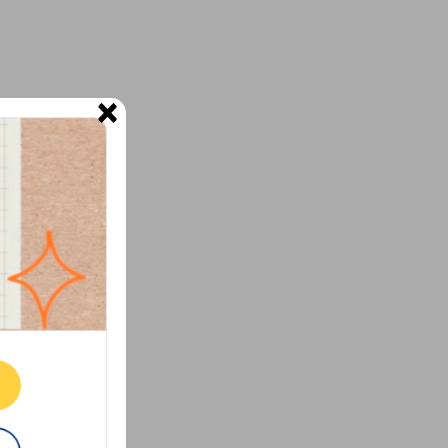
×
ne.
E