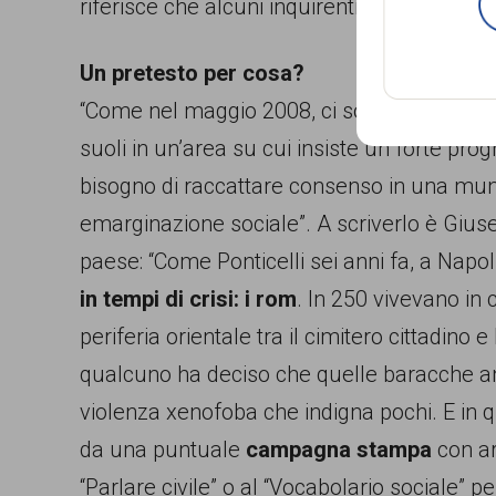
riferisce che alcuni inquirenti parlerebbero 
Un pretesto per cosa?
“Come nel maggio 2008, ci sono
interessi 
suoli in un’area su cui insiste un forte progr
bisogno di raccattare consenso in una mun
emarginazione sociale”. A scriverlo è Gius
paese: “Come Ponticelli sei anni fa, a Napol
in tempi di crisi: i rom
. In 250 vivevano in
periferia orientale tra il cimitero cittadino
qualcuno ha deciso che quelle baracche a
violenza xenofoba che indigna pochi. E in qu
da una puntuale
campagna stampa
con art
“Parlare civile” o al “Vocabolario sociale” pe