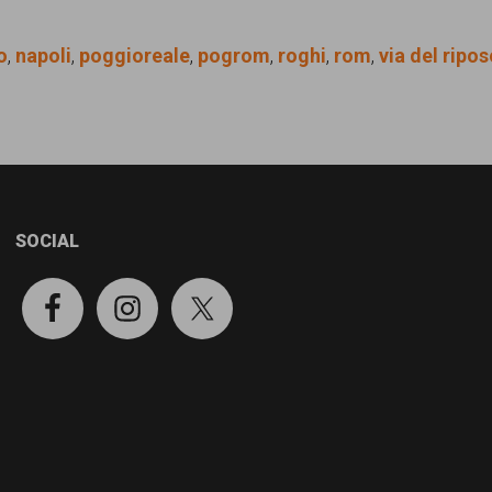
o
,
napoli
,
poggioreale
,
pogrom
,
roghi
,
rom
,
via del ripo
SOCIAL