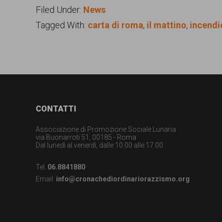
Filed Under:
News
Tagged With:
carta di roma
,
il mattino
,
incendi
Footer
CONTATTI
Associazione di Promozione Sociale Lunaria
via Buonarroti 51, 00185 - Roma
Dal lunedì al venerdì, dalle 10.00 alle 17.00
Tel.
06.8841880
Email:
info@cronachediordinariorazzismo.org