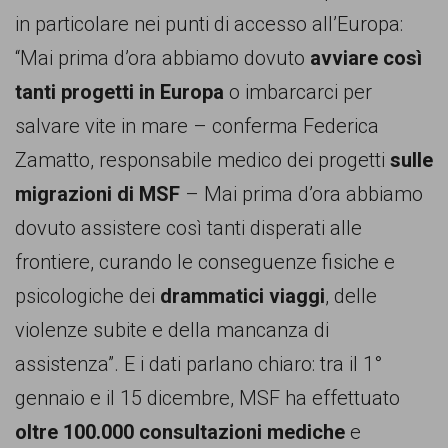
persone,
in particolare nei punti di accesso all’Europa:
associazioni
“Mai prima d’ora abbiamo dovuto
avviare così
e
tanti progetti in Europa
o imbarcarci per
movimenti
salvare vite in mare – conferma Federica
che
Zamatto, responsabile medico dei progetti
sulle
si
migrazioni di MSF
– Mai prima d’ora abbiamo
battono
dovuto assistere così tanti disperati alle
per
frontiere, curando le conseguenze fisiche e
le
psicologiche dei
drammatici viaggi
, delle
pari
violenze subite e della mancanza di
opportunità
assistenza”. E i dati parlano chiaro: tra il 1°
e
gennaio e il 15 dicembre, MSF ha effettuato
la
oltre 100.000 consultazioni mediche
e