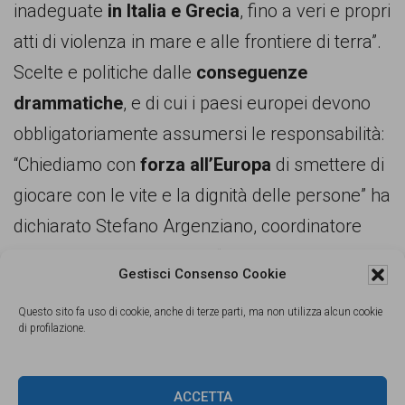
inadeguate
in Italia e Grecia
, fino a veri e propri
atti di violenza in mare e alle frontiere di terra”.
Scelte e politiche dalle
conseguenze
drammatiche
, e di cui i paesi europei devono
obbligatoriamente assumersi le responsabilità:
“Chiediamo con
forza all’Europa
di smettere di
giocare con le vite e la dignità delle persone” ha
dichiarato Stefano Argenziano, coordinatore
progetti migrazione MSF. “Nel 2015,
gli stati
Gestisci Consenso Cookie
europei
hanno attuato politiche inumane per
Questo sito fa uso di cookie, anche di terze parti, ma non utilizza alcun cookie
proteggere i propri confini
da persone
di profilazione.
vulnerabili. Speriamo che nel 2016 non
dovremo più proteggere
queste persone
dalle
ACCETTA