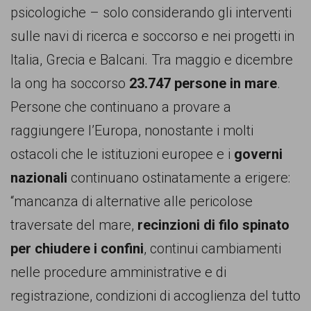
garanzia
psicologiche – solo considerando gli interventi
dei
sulle navi di ricerca e soccorso e nei progetti in
diritti
Italia, Grecia e Balcani. Tra maggio e dicembre
di
la ong ha soccorso
23.747 persone in mare
.
cittadinanza
Persone che continuano a provare a
per
raggiungere l’Europa, nonostante i molti
tutti.
ostacoli che le istituzioni europee e i
governi
nazionali
continuano ostinatamente a erigere:
“mancanza di alternative alle pericolose
traversate del mare,
recinzioni di filo spinato
per chiudere i confini
, continui cambiamenti
nelle procedure amministrative e di
registrazione, condizioni di accoglienza del tutto