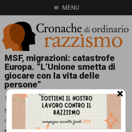
Skip
Skip
MENU
to
to
main
footer
content
Cronache
Cronachediordinariorazzismo.org
MSF, migrazioni: catastrofe
Europa. “L’Unione smetta di
è
di
giocare con la vita delle
un
ordinario
persone”
sito
×
razzismo
di
19 Gennaio 2016
informazione,
Non solo l’
Unione Europea
non è riuscita a
approfondimento
rispondere ai
bisogni umanitari di rifugiati
,
e
richiedenti asilo e migranti
. Ha, addirittura,