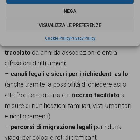
politiche europee”.
NEGA
La ong non si limita a denunciare
le criticità
VISUALIZZA LE PREFERENZE
della situazione attuale
, ma avanza delle
Cookie Policy
Privacy Policy
proposte, che vanno a inserire
nel binario
tracciato
da anni da associazioni e enti a
difesa dei diritti umani:
–
canali legali e sicuri per i richiedenti asilo
(anche tramite la possibilità di chiedere asilo
alle frontiere di terra e il
ricorso facilitato
a
misure di riunificazioni familiari, visti umanitari
e ricollocamenti)
–
percorsi di migrazione legali
per ridurre
viaggi pericolosi e reti di trafficanti