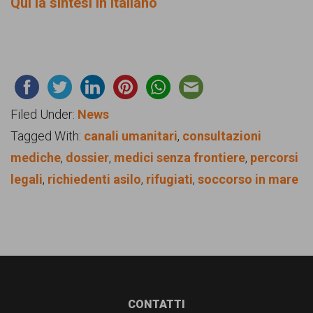
Qui la sintesi in italiano
Filed Under:
News
Tagged With:
canali umanitari
,
consultazioni
mediche
,
dossier
,
medici senza frontiere
,
percorsi
legali
,
richiedenti asilo
,
rifugiati
,
soccorso in mare
Footer
CONTATTI