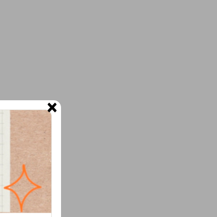
×
ne.