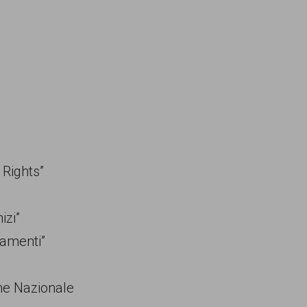
Rights”
izi”
namenti”
one Nazionale