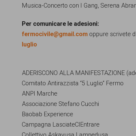
Musica-Concerto con I Gang, Serena Abrami,
garanzia
dei
Per comunicare le adesioni:
diritti
fermocivile@gmail.com
oppure scrivete d
di
luglio
cittadinanza
per
tutti.
ADERISCONO ALLA MANIFESTAZIONE (adesi
Comitato Antirazzista “5 Luglio” Fermo
ANPI Marche
Associazione Stefano Cucchi
Baobab Experience
Campagna LasciateCIEntrare
Collettivo Askavusa Lampedusa