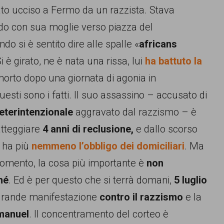
to ucciso a Fermo da un razzista. Stava
o con sua moglie verso piazza del
do si è sentito dire alle spalle «
africans
Si è girato, ne è nata una rissa, lui
ha battuto la
orto dopo una giornata di agonia in
esti sono i fatti. Il suo assassino – accusato di
eterintenzionale
aggravato dal razzismo – è
atteggiare
4 anni di reclusione,
e dallo scorso
 ha più
nemmeno l’obbligo dei domiciliari
. Ma
omento, la cosa più importante è
non
hé
.
Ed è per questo che si terrà domani,
5 luglio
grande manifestazione
contro il razzismo
e la
anuel
. Il concentramento del corteo è