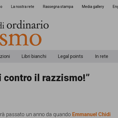
io
La nostra rete
Rassegna stampa
Media gallery
Eng
zioni
Libri bianchi
Legal points
In rete
contro il razzismo!”
 sarà passato un anno da quando
Emmanuel Chidi