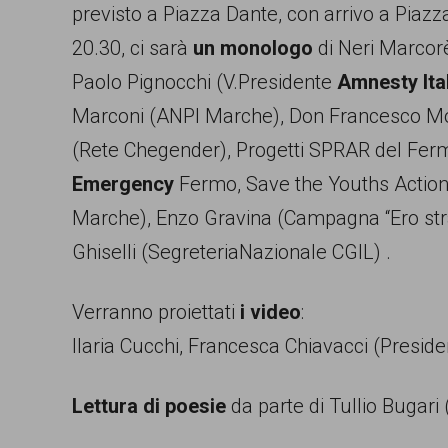
previsto a Piazza Dante, con arrivo a Piazz
persone,
20.30, ci sarà
un monologo
di Neri Marcorè,
associazioni
Paolo Pignocchi (V.Presidente
Amnesty Ita
e
Marconi (ANPI Marche), Don Francesco Mont
movimenti
(Rete Chegender), Progetti SPRAR del Ferm
che
Emergency
Fermo, Save the Youths Actio
si
Marche), Enzo Gravina (Campagna “Ero stran
battono
Ghiselli (SegreteriaNazionale CGIL) .
per
le
Verranno proiettati
i video
:
pari
Ilaria Cucchi, Francesca Chiavacci (Presi
opportunità
e
Lettura di poesie
da parte di Tullio Bugari (
la