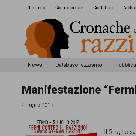
Skip
Skip
Skip
Chi siamo
Cosa puoi fare
Contattaci
Archiv
to
to
to
main
secondary
footer
content
menu
Cronache
Cronachediordinariorazzismo.org
News
Database razzismo
Pubblica
è
di
un
Manifestazione “Fermi 
ordinario
sito
razzismo
di
4 Luglio 2017
informazione,
approfondimento
Il 5 luglio
e