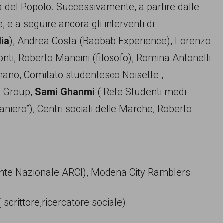
a del Popolo. Successivamente, a partire dalle
 e a seguire ancora gli interventi di:
lia
), Andrea Costa (Baobab Experience), Lorenzo
i, Roberto Mancini (filosofo), Romina Antonelli
ano, Comitato studentesco Noisette ,
n Group,
Sami Ghanmi
( Rete Studenti medi
iero”), Centri sociali delle Marche, R
oberto
dente Nazionale ARCI), Modena City Ramblers
 scrittore,ricercatore sociale).