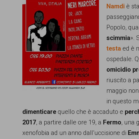
Namdi
è sta
comunicazione
passeggiand
specificamente
Popolo,
quan
dedicato
scimmia
». 
al
testa
ed è m
fenomeno
ospedale. Qu
del
omicidio pr
razzismo
riuscito a p
curato
maggio non
da
in questo m
Lunaria
dimenticare
quello che è accaduto e
perc
in
2017
, a partire dalle ore 19, a
Fermo
, una 
collaborazione
xenofobia ad un anno dall’uccisione di
Emm
con