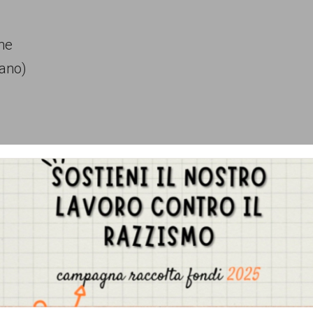
he
lano)
Gestisci Consenso Cookie
sto sito fa uso di cookie, anche di terze parti, ma non utilizza alcun cookie di profilazio