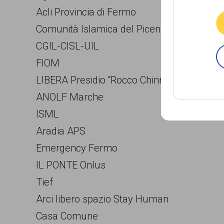
Acli Provincia di Fermo
Comunità Islamica del Piceno
CGIL-CISL-UIL
FIOM
LIBERA Presidio “Rocco Chinnici” Ancona
ANOLF Marche
ISML
Aradia APS
Emergency Fermo
IL PONTE Onlus
Tief
Arci libero spazio Stay Human
Casa Comune