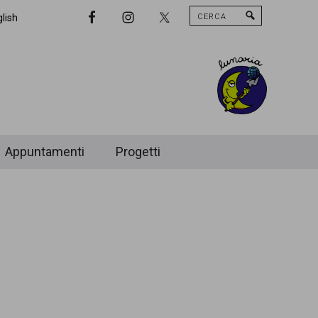
Cerca
Nav
lish
Widget
Area
Appuntamenti
Progetti