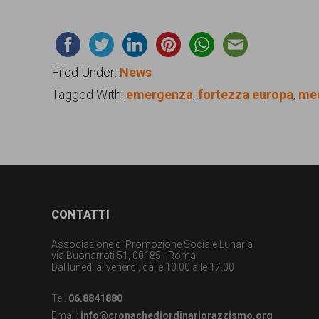
Filed Under:
News
Tagged With:
emergenza
,
fortezza europa
,
me
Footer
CONTATTI
Associazione di Promozione Sociale Lunaria
via Buonarroti 51, 00185 - Roma
Dal lunedì al venerdì, dalle 10.00 alle 17.00
Tel.
06.8841880
Email:
info@cronachediordinariorazzismo.org