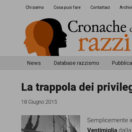
Skip
Skip
Skip
Chi siamo
Cosa puoi fare
Contattaci
Archiv
to
to
to
main
secondary
footer
content
menu
Cronache
Cronachediordinariorazzismo.org
News
Database razzismo
Pubblica
è
di
un
La trappola dei privile
ordinario
sito
razzismo
di
18 Giugno 2015
informazione,
Semplicemente ina
approfondimento
Ventimiglia
dalla
e