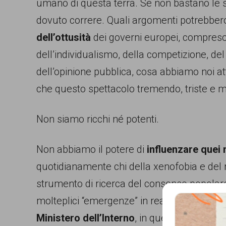
umano di questa terra. Se non bastano le s
persone,
dovuto correre. Quali argomenti potrebbero
associazioni
dell’ottusità
dei governi europei, compreso 
e
dell’individualismo, della competizione, de
movimenti
dell’opinione pubblica, cosa abbiamo noi atti
che
che questo spettacolo tremendo, triste e
si
battono
Non siamo ricchi né potenti.
per
Non abbiamo il potere di
influenzare quei
le
quotidianamente chi della xenofobia e del r
pari
strumento di ricerca del consenso popolare
opportunità
molteplici “emergenze” in realtà scientific
e
Ministero dell’Interno
, in questi anni ha o
la