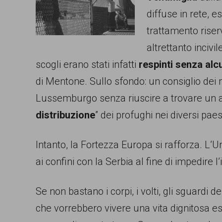
diffuse in rete, e
comunicazione
trattamento riser
specificamente
altrettanto inciv
dedicato
scogli erano stati infatti
respinti senza alc
al
di Mentone. Sullo sfondo: un consiglio dei mi
fenomeno
Lussemburgo senza riuscire a trovare un a
del
distribuzione
” dei profughi nei diversi pae
razzismo
curato
Intanto, la Fortezza Europa si rafforza. L
da
ai confini con la Serbia al fine di impedire l’
Lunaria
in
Se non bastano i corpi, i volti, gli sguardi 
collaborazione
che vorrebbero vivere una vita dignitosa 
con