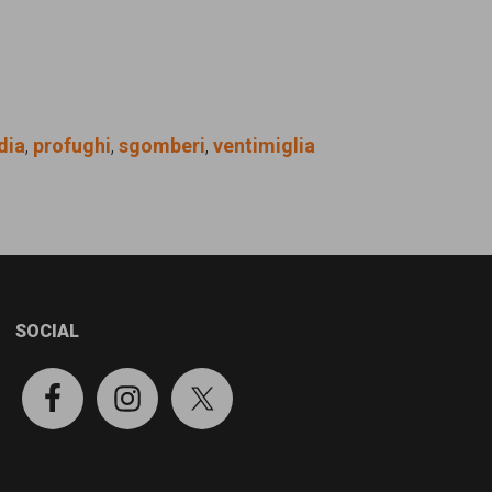
dia
,
profughi
,
sgomberi
,
ventimiglia
SOCIAL