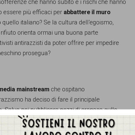
offerenze che hanno subito e i rischi che hanno
 essere più efficaci per
abbattere il muro
quello italiano? Se la cultura dell’egoismo,
l rifiuto orienta ormai una buona parte
visti antirazzisti da poter offrire per impedire
 meschino prosegua?
 media mainstream
che ospitano
azzismo ha deciso di fare il principale
. Salvo poi pubblicare pezzi di cronaca sulle
amente programmate da chi, in primo luogo il
stacolato la creazione di un sistema di