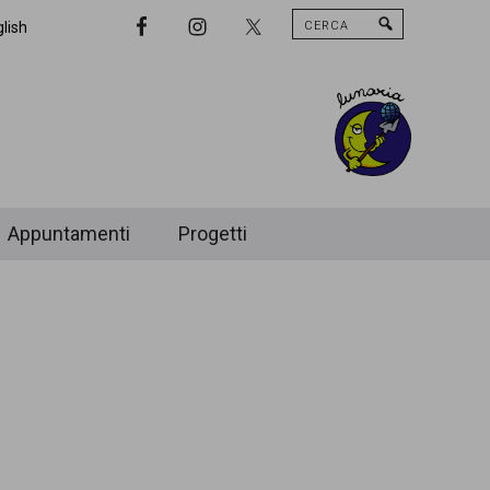
Cerca
Nav
lish
Widget
Area
Appuntamenti
Progetti