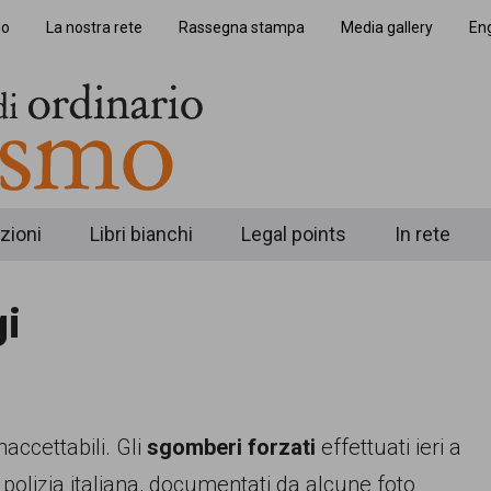
io
La nostra rete
Rassegna stampa
Media gallery
Eng
zioni
Libri bianchi
Legal points
In rete
gi
ccettabili. Gli
sgomberi forzati
effettuati ieri a
 polizia italiana, documentati da alcune foto