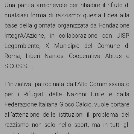
comunicazione
Una partita amichevole per ribadire il rifiuto di
specificamente
qualsiasi forma di razzismo: questa l’idea alla
dedicato
base della giornata organizzata da Fondazione
al
IntegrA/Azione, in collaborazione con UISP,
fenomeno
Legambiente, X Municipio del Comune di
del
Roma, Liberi Nantes, Cooperativa Abitus e
razzismo
S.CO.S.S.E.
curato
L’iniziativa, patrocinata dall’Alto Commissariato
da
per i Rifugiati delle Nazioni Unite e dalla
Lunaria
Federazione Italiana Gioco Calcio, vuole portare
in
all’attenzione delle istituzioni il problema del
collaborazione
razzismo non solo nello sport, ma in tutti gli
con