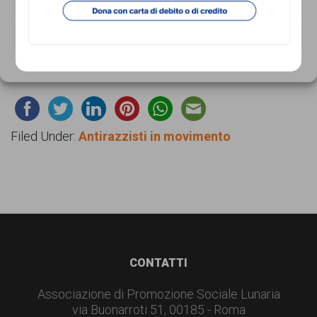
garanzia
NEGA
Clicca
qui
per maggiori informazioni
dei
VISUALIZZA LE PREFERENZE
diritti
Cookie Policy
Privacy Policy
di
cittadinanza
per
Filed Under:
Antirazzisti in movimento
tutti.
Footer
CONTATTI
Associazione di Promozione Sociale Lunaria
via Buonarroti 51, 00185 - Roma