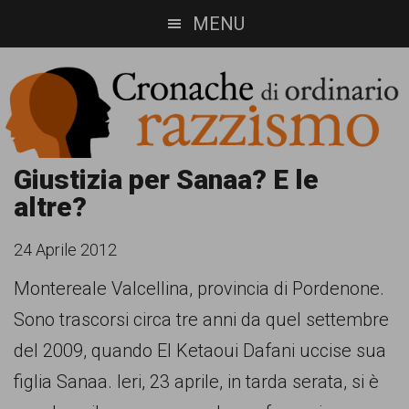
Skip
Skip
MENU
to
to
main
footer
content
Cronache
Cronachediordinariorazzismo.org
Giustizia per Sanaa? E le
altre?
è
di
un
ordinario
24 Aprile 2012
sito
Montereale Valcellina, provincia di Pordenone.
razzismo
di
Sono trascorsi circa tre anni da quel settembre
informazione,
del 2009, quando El Ketaoui Dafani uccise sua
approfondimento
figlia Sanaa. Ieri, 23 aprile, in tarda serata, si è
e