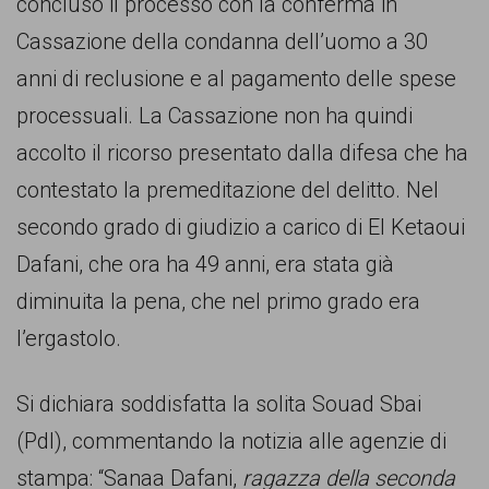
concluso il processo con la conferma in
comunicazione
Cassazione della condanna dell’uomo a 30
specificamente
anni di reclusione e al pagamento delle spese
dedicato
processuali. La Cassazione non ha quindi
al
accolto il ricorso presentato dalla difesa che ha
fenomeno
contestato la premeditazione del delitto. Nel
del
secondo grado di giudizio a carico di El Ketaoui
razzismo
Dafani, che ora ha 49 anni, era stata già
curato
diminuita la pena, che nel primo grado era
da
l’ergastolo.
Lunaria
in
Si dichiara soddisfatta la solita Souad Sbai
collaborazione
(Pdl), commentando la notizia alle agenzie di
con
stampa: “Sanaa Dafani,
ragazza della seconda