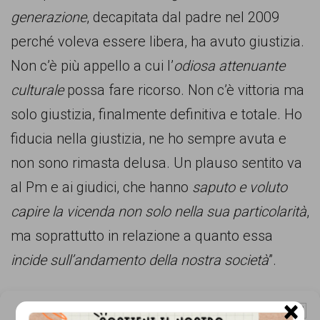
persone,
generazione
, decapitata dal padre nel 2009
associazioni
perché voleva essere libera, ha avuto giustizia.
e
Non c’è più appello a cui l’
odiosa attenuante
movimenti
culturale
possa fare ricorso. Non c’è vittoria ma
che
solo giustizia, finalmente definitiva e totale. Ho
si
fiducia nella giustizia, ne ho sempre avuta e
battono
non sono rimasta delusa. Un plauso sentito va
per
al Pm e ai giudici, che hanno
saputo e voluto
le
capire la vicenda non solo nella sua particolarità
,
pari
ma soprattutto in relazione a quanto essa
opportunità
incide sull’andamento della nostra società
”.
e
la
Nel nostro secondo libro bianco sul razzismo in
×
Gestisci Consenso Cookie