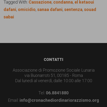
Tagged With:
Cassazione
,
condanna
,
el ketaoui
dafani
,
omicidio
,
sanaa dafani
,
sentenza
,
souad
sabai
Footer
CONTATTI
Associazione di Promozione Sociale Lunaria
via Buonarroti 51, 00185 - Roma
Dal lunedì al venerdì, dalle 10.00 alle 17.00
Tel.
06.8841880
Email:
info@cronachediordinariorazzismo.org