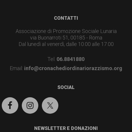
Footer
CONTATTI
Associazione di Promozione Sociale Lunaria
via Buonarroti 51, 00185 - Roma
Dal lunedì al venerdì, dalle 10.00 alle 17.00
Tel.
06.8841880
Email:
info@cronachediordinariorazzismo.org
SOCIAL
NEWSLETTER E DONAZIONI