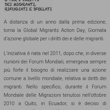
comunicazione
specificamente
dedicato
A distanza di un anno dalla prima edizione,
al
torna la Global Migrants Action Day, Giornata
fenomeno
d’azione globale per i diritti dei e delle migranti.
del
razzismo
L’iniziativa è nata nel 2011, dopo che, in diverse
curato
riunioni dei Forum Mondiali, emergeva sempre
da
più forte il bisogno di realizzare una azione
Lunaria
comune a livello mondiale, relativa ai diritti dei
in
migranti. Nello specifico, durante il Forum
collaborazione
Mondiale delle Migrazioni tenutosi nell’ottobre
con
2010 a Quito, in Ecuador, si è deciso di