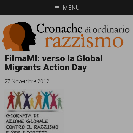
Skip
Skip
MENU
to
to
main
footer
content
Cronache
Cronachediordinariorazzismo.org
FilmaMI: verso la Global
Migrants Action Day
è
di
un
ordinario
27 Novembre 2012
sito
razzismo
di
informazione,
approfondimento
e