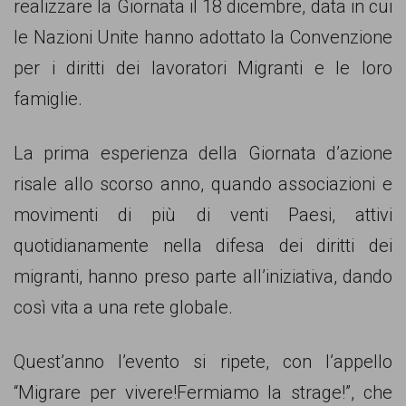
persone,
realizzare la Giornata il 18 dicembre, data in cui
associazioni
le Nazioni Unite hanno adottato la Convenzione
e
per i diritti dei lavoratori Migranti e le loro
movimenti
famiglie.
che
La prima esperienza della Giornata d’azione
si
risale allo scorso anno, quando associazioni e
battono
movimenti di più di venti Paesi, attivi
per
quotidianamente nella difesa dei diritti dei
le
migranti, hanno preso parte all’iniziativa, dando
pari
così vita a una rete globale.
opportunità
e
Quest’anno l’evento si ripete, con l’appello
la
“Migrare per vivere!Fermiamo la strage!”, che